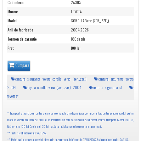
Cod intern
:
2A3IK7
Marca
:
TOYOTA
Model
:
COROLLA Verso (ZER_,ZZE_)
Anii de fabricatie
:
2004-2026
Termen de garantie
:
180 de zile
Pret
:
100 lei
Cumpara
centura siguranta toyota corolla verso (zer_,zze_)
centura siguranta toyota
2004
toyota corolla verso (zer_,zze_) 2004
centura siguranta st
toyota st
* Transport gratuit, doar pentru piesele auto originale din dezmembrari, oriunde in tara pentru plata cu cardul pentru
colete in valoare mai mare de 300 lei in localitatile in care exista sediu de curierat. Pentru transport Motor 150 lei,
Cutie viteze 100 lei, Colete mici 30 lei (far, bara, radiatoare, electromotor, alternator etc.).
**Preturile afisate contin TVA 19%.
** Puteti solicita poze ale acestei piese auto dezmembrate telefonand la 0745 272623 si comunicand codul 2A3IK7.