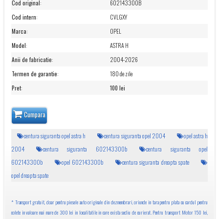
Cod original
:
602143300B
Cod intern
:
CVLGXY
Marca
:
OPEL
Model
:
ASTRA H
Anii de fabricatie
:
2004-2026
Termen de garantie
:
180 de zile
Pret
:
100 lei
Cumpara
centura siguranta opel astra h
centura siguranta opel 2004
opel astra h
2004
centura siguranta 602143300b
centura siguranta opel
602143300b
opel 602143300b
centura siguranta dreapta spate
opel dreapta spate
* Transport gratuit, doar pentru piesele auto originale din dezmembrari, oriunde in tara pentru plata cu cardul pentru
colete in valoare mai mare de 300 lei in localitatile in care exista sediu de curierat. Pentru transport Motor 150 lei,