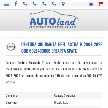
CENTURA SIGURANTA OPEL ASTRA H 2004-2026
COD 602143300B DREAPTA SPATE
Cumpara
Centura Siguranta
(Dreapta Spate) piesa auto din dezmembrari cu
codul original
602143300B
pentru
OPEL
ASTRA H
model auto produs intre anii
2004-2026
cu
termen de garantie de 180 de zile
la
pretul de 100 lei
(TVA
inclusa).
Denumire
:
Centura Siguranta
Observatii
:
Dreapta Spate