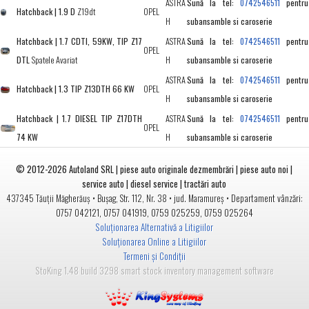
ASTRA
Sună la tel:
pentru
0742546511
Hatchback | 1.9 D
Z19dt
OPEL
H
subansamble si caroserie
Hatchback | 1.7 CDTI, 59KW, TIP Z17
ASTRA
Sună la tel:
pentru
0742546511
OPEL
DTL
Spatele Avariat
H
subansamble si caroserie
ASTRA
Sună la tel:
pentru
0742546511
Hatchback | 1.3 TIP Z13DTH 66 KW
OPEL
H
subansamble si caroserie
Hatchback | 1.7 DIESEL TIP Z17DTH
ASTRA
Sună la tel:
pentru
0742546511
OPEL
74 KW
H
subansamble si caroserie
© 2012-2026
Autoland SRL | piese auto originale dezmembrări | piese auto noi |
service auto | diesel service | tractări auto
•
• jud.
• Departament vânzări:
437345
Tăuții Măgherăuș
Bușag, Str. 112, Nr. 38
Maramureș
0757 042121
,
0757 041919
,
0759 025259
,
0759 025264
Soluționarea Alternativă a Litigiilor
Soluționarea Online a Litigiilor
Termeni și Condiții
StoKing 1.48 build 3298 smart stock inventory management software