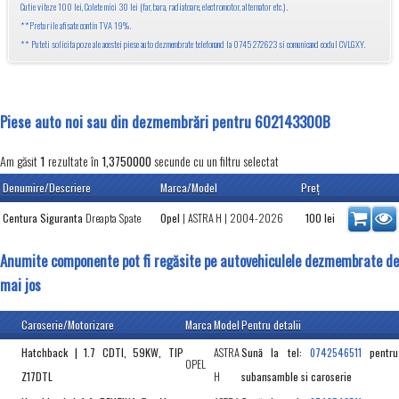
Cutie viteze 100 lei, Colete mici 30 lei (far, bara, radiatoare, electromotor, alternator etc.).
**Preturile afisate contin TVA 19%.
** Puteti solicita poze ale acestei piese auto dezmembrate telefonand la 0745 272623 si comunicand codul CVLGXY.
Piese auto noi sau din dezmembrări pentru 602143300B
Am găsit
rezultate în
secunde cu un filtru selectat
1
1,3750000
Denumire/Descriere
Marca/Model
Preţ
Centura Siguranta
Dreapta Spate
Opel
|
ASTRA H
| 2004-2026
100
lei
Anumite componente pot fi regăsite pe autovehiculele dezmembrate de
mai jos
Caroserie/Motorizare
Marca
Model
Pentru detalii
Hatchback | 1.7 CDTI, 59KW, TIP
ASTRA
Sună la tel:
pentru
0742546511
OPEL
Z17DTL
H
subansamble si caroserie