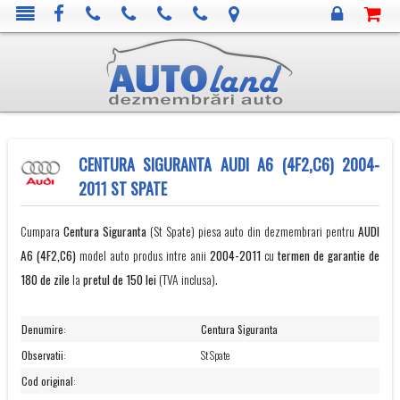
CENTURA SIGURANTA AUDI A6 (4F2,C6) 2004-
2011 ST SPATE
Cumpara
Centura Siguranta
(St Spate) piesa auto din dezmembrari pentru
AUDI
A6 (4F2,C6)
model auto produs intre anii
2004-2011
cu
termen de garantie de
180 de zile
la
pretul de 150 lei
(TVA inclusa).
Denumire
:
Centura Siguranta
Observatii
:
St Spate
Cod original
: