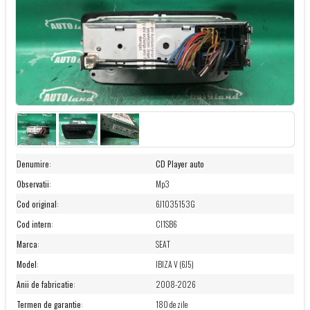
Denumire
:
CD Player auto
Observatii
:
Mp3
Cod original
:
6J1035153G
Cod intern
:
CI1SB6
Marca
:
SEAT
Model
:
IBIZA V (6J5)
Anii de fabricatie
:
2008-2026
Termen de garantie
:
180 de zile