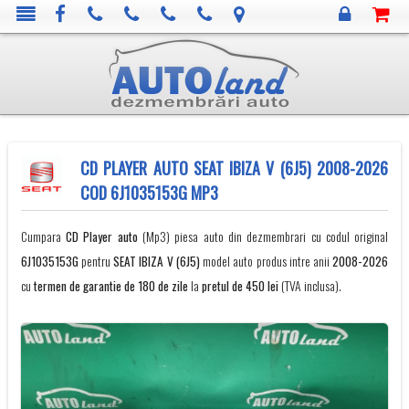
CD PLAYER AUTO SEAT IBIZA V (6J5) 2008-2026
COD 6J1035153G MP3
Cumpara
CD Player auto
(Mp3) piesa auto din dezmembrari cu codul original
6J1035153G
pentru
SEAT
IBIZA V (6J5)
model auto produs intre anii
2008-2026
cu
termen de garantie de 180 de zile
la
pretul de 450 lei
(TVA inclusa).