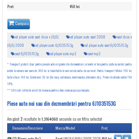
Pret
:
450 lei
Cumpara
cd player auto seat ibiza v (6j5)
cd player auto seat 2008
seat ibiza v
(6j5) 2008
cd player auto 6j1035153g
cd player auto seat 6j1035153g
seat 6j1035153g
cd player auto mp3
seat mp3
* Transport gratuit, doar pentru piesele auto originale din dezmembrari, oriunde in tara pentru plata cu cardul pentru
colete in valoare mai mare de 300 lei in localitatile in care exista sediu de curierat. Pentru transport Motor 150 lei,
Cutie viteze 100 lei, Colete mici 30 lei (far, bara, radiatoare, electromotor, alternator etc.). Preturile afisate contin TVA
19%.
** Utilizati rotita de scroll de la mouse pentru a face zoom pe poza principala.
Piese auto noi sau din dezmembrări pentru 6J1035153G
Am găsit
rezultate în
secunde cu un filtru selectat
2
1,3164060
Denumire/Descriere
Marca/Model
Preţ
CD Player auto
Mp3
Seat
|
IBIZA V (6J5)
| 2008-2026
450
lei