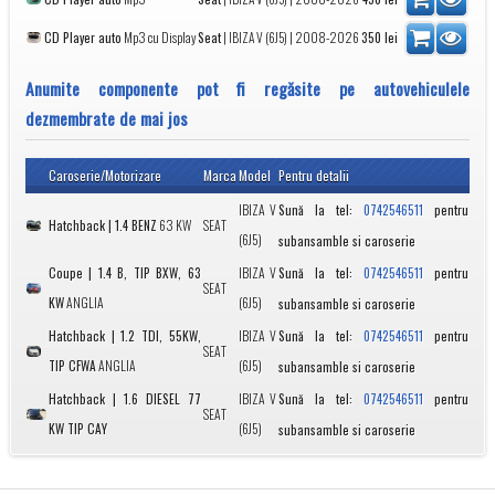
CD Player auto
Mp3 cu Display
Seat
|
IBIZA V (6J5)
| 2008-2026
350
lei
Anumite componente pot fi regăsite pe autovehiculele
dezmembrate de mai jos
Caroserie/Motorizare
Marca
Model
Pentru detalii
IBIZA V
Sună la tel:
pentru
0742546511
Hatchback | 1.4 BENZ
63 KW
SEAT
(6J5)
subansamble si caroserie
Coupe | 1.4 B, TIP BXW, 63
IBIZA V
Sună la tel:
pentru
0742546511
SEAT
KW
ANGLIA
(6J5)
subansamble si caroserie
Hatchback | 1.2 TDI, 55KW,
IBIZA V
Sună la tel:
pentru
0742546511
SEAT
TIP CFWA
ANGLIA
(6J5)
subansamble si caroserie
Hatchback | 1.6 DIESEL 77
IBIZA V
Sună la tel:
pentru
0742546511
SEAT
KW TIP CAY
(6J5)
subansamble si caroserie