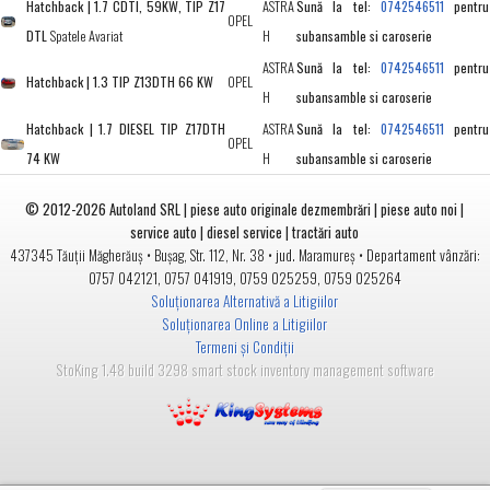
Hatchback | 1.7 CDTI, 59KW, TIP Z17
ASTRA
Sună la tel:
pentru
0742546511
OPEL
DTL
Spatele Avariat
H
subansamble si caroserie
ASTRA
Sună la tel:
pentru
0742546511
Hatchback | 1.3 TIP Z13DTH 66 KW
OPEL
H
subansamble si caroserie
Hatchback | 1.7 DIESEL TIP Z17DTH
ASTRA
Sună la tel:
pentru
0742546511
OPEL
74 KW
H
subansamble si caroserie
© 2012-2026
Autoland SRL | piese auto originale dezmembrări | piese auto noi |
service auto | diesel service | tractări auto
•
• jud.
• Departament vânzări:
437345
Tăuții Măgherăuș
Bușag, Str. 112, Nr. 38
Maramureș
0757 042121
,
0757 041919
,
0759 025259
,
0759 025264
Soluționarea Alternativă a Litigiilor
Soluționarea Online a Litigiilor
Termeni și Condiții
StoKing 1.48 build 3298 smart stock inventory management software