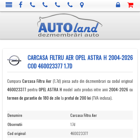
CARCASA FILTRU AER OPEL ASTRA H 2004-2026
COD 460023377 1.7D
Cumpara
Carcasa Filtru Aer
(1.7d) piesa auto din dezmembrari cu codul original
460023377
pentru
OPEL
ASTRA H
model auto produs intre anii
2004-2026
cu
termen de garantie de 180 de zile
la
pretul de 200 lei
(TVA inclusa).
Denumire
:
Carcasa Filtru Aer
Observatii
:
1.7d
Cod original
:
460023377