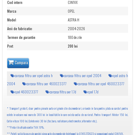
Cod intern
:
CIN1VX
Marca
:
OPEL
Model
:
ASTRA H
Anii de fabricatie
:
2004-2026
Termen de garantie
:
180 de zile
Pret
:
200 lei
Cumpara
carcasa filtru aer opel astra h
carcasa filtru aer opel 2004
opel astra h
2004
carcasa filtru aer 460023377
carcasa filtru aer opel 460023377
opel 460023377
carcasa filtru aer 1.7d
opel 1.7d
* Transport gratuit, doar pentru piesele auto originale din dezmembrari, oriunde in tara pentru plata cu cardul pentru
colete in valoare mai mare de 300 lei in localitatile in care exista sediu de curierat. Pentru transport Motor 150 lei,
Cutie viteze 100 lei, Colete mici 30 lei (far, bara, radiatoare, electromotor, alternator etc.).
**Preturile afisate contin TVA 19%.
** Puteti solicita poze ale acestei piese auto dezmembrate telefonand la 0745 272623 si comunicand codul CIN1VX.