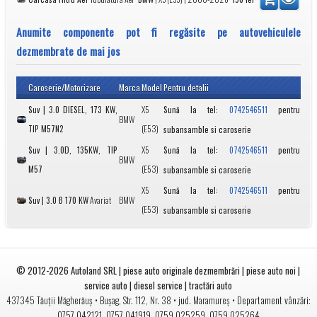
Anumite componente pot fi regăsite pe autovehiculele
dezmembrate de mai jos
Caroserie/Motorizare
Marca
Model
Pentru detalii
Suv | 3.0 DIESEL, 173 KW,
X5
Sună la tel:
pentru
0742546511
BMW
TIP M57N2
(E53)
subansamble si caroserie
Suv | 3.0D, 135KW, TIP
X5
Sună la tel:
pentru
0742546511
BMW
M57
(E53)
subansamble si caroserie
X5
Sună la tel:
pentru
0742546511
Suv | 3.0 B 170 KW
Avariat
BMW
(E53)
subansamble si caroserie
© 2012-2026
Autoland SRL | piese auto originale dezmembrări | piese auto noi |
service auto | diesel service | tractări auto
•
• jud.
• Departament vânzări:
437345
Tăuții Măgherăuș
Bușag, Str. 112, Nr. 38
Maramureș
0757 042121
,
0757 041919
,
0759 025259
,
0759 025264