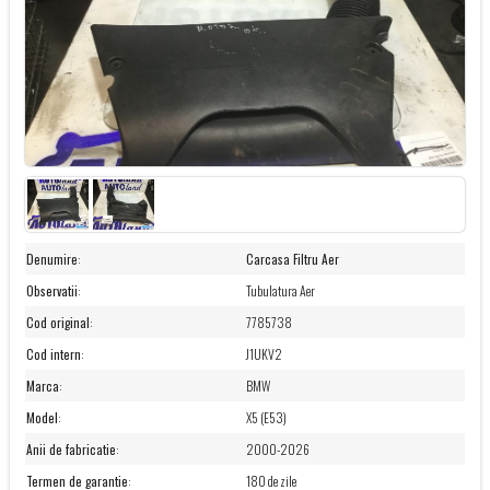
Denumire
:
Carcasa Filtru Aer
Observatii
:
Tubulatura Aer
Cod original
:
7785738
Cod intern
:
J1UKV2
Marca
:
BMW
Model
:
X5 (E53)
Anii de fabricatie
:
2000-2026
Termen de garantie
:
180 de zile