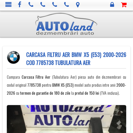
CARCASA FILTRU AER BMW X5 (E53) 2000-2026
COD 7785738 TUBULATURA AER
Cumpara
Carcasa Filtru Aer
(Tubulatura Aer) piesa auto din dezmembrari cu
codul original
7785738
pentru
BMW
X5 (E53)
model auto produs intre anii
2000-
2026
cu
termen de garantie de 180 de zile
la
pretul de 150 lei
(TVA inclusa).