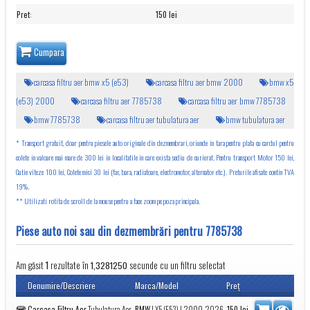
Pret
:
150 lei
Cumpara
carcasa filtru aer bmw x5 (e53)
carcasa filtru aer bmw 2000
bmw x5
(e53) 2000
carcasa filtru aer 7785738
carcasa filtru aer bmw 7785738
bmw 7785738
carcasa filtru aer tubulatura aer
bmw tubulatura aer
* Transport gratuit, doar pentru piesele auto originale din dezmembrari, oriunde in tara pentru plata cu cardul pentru
colete in valoare mai mare de 300 lei in localitatile in care exista sediu de curierat. Pentru transport Motor 150 lei,
Cutie viteze 100 lei, Colete mici 30 lei (far, bara, radiatoare, electromotor, alternator etc.). Preturile afisate contin TVA
19%.
** Utilizati rotita de scroll de la mouse pentru a face zoom pe poza principala.
Piese auto noi sau din dezmembrări pentru 7785738
Am găsit
rezultate în
secunde cu un filtru selectat
1
1,3281250
Denumire/Descriere
Marca/Model
Preţ
Carcasa Filtru Aer
Tubulatura Aer
BMW
|
X5 (E53)
| 2000-2026
150
lei