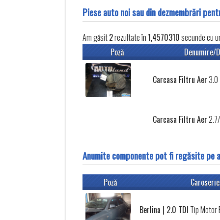
Piese auto noi sau din dezmembrări pen
Am găsit
2
rezultate în
1,4570310
secunde cu un 
Poză
Denumire/D
Carcasa Filtru Aer
3.0 
Carcasa Filtru Aer
2.7/
Anumite componente pot fi regăsite pe 
Poză
Caroserie
Berlina | 2.0 TDI
Tip Motor 