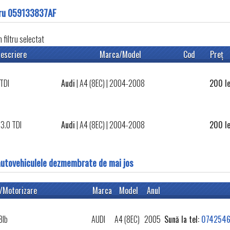
tru 059133837AF
filtru selectat
escriere
Marca/Model
Cod
Preţ
TDI
Audi
|
A4 (8EC)
| 2004-2008
200
l
3.0 TDI
Audi
|
A4 (8EC)
| 2004-2008
200
l
autovehiculele dezmembrate de mai jos
/Motorizare
Marca
Model
Anul
Blb
AUDI
A4 (8EC)
2005
Sună la tel:
0742546