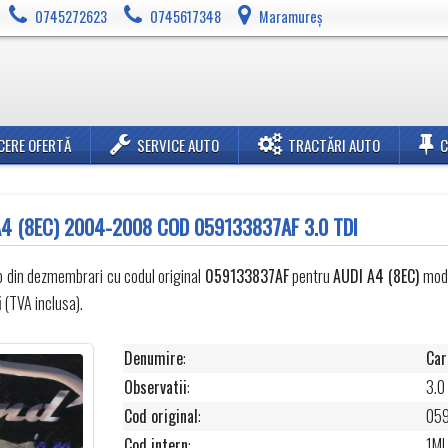
0745272623
0745617348
Maramureș
CERE OFERTĂ
SERVICE AUTO
TRACTĂRI AUTO
A4 (8EC) 2004-2008 COD 059133837AF 3.0 TDI
o din dezmembrari cu codul original
059133837AF
pentru
AUDI
A4 (8EC)
mode
i
(TVA inclusa).
Denumire
:
Car
Observatii
:
3.0
Cod original
:
05
Cod intern
:
1ML