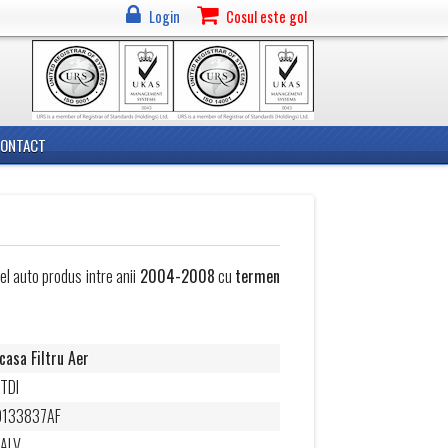
Login
Cosul este gol
CONTACT
l auto produs intre anii
2004-2008
cu
termen
casa Filtru Aer
 TDI
9133837AF
ALV