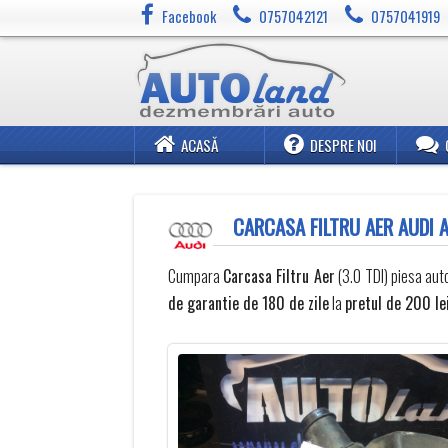
Facebook
0757042121
0757041919
ACASĂ
DESPRE NOI
CARCASA FILTRU AER AUDI 
Cumpara
Carcasa Filtru Aer
(3.0 TDI) piesa aut
de garantie de 180 de zile
la
pretul de 200 le