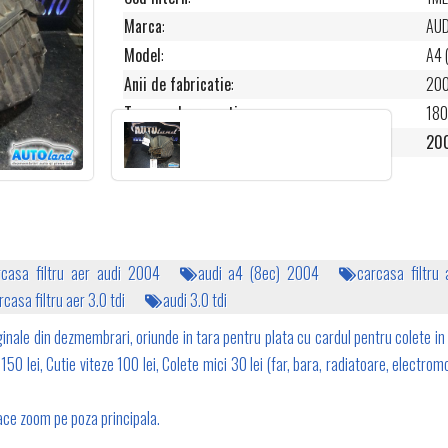
Marca
:
AUD
Model
:
A4 
Anii de fabricatie
:
20
Termen de garantie
:
180
Pret
:
200
rcasa filtru aer audi 2004
audi a4 (8ec) 2004
carcasa filtru
rcasa filtru aer 3.0 tdi
audi 3.0 tdi
inale din dezmembrari, oriunde in tara pentru plata cu cardul pentru colete in 
50 lei, Cutie viteze 100 lei, Colete mici 30 lei (far, bara, radiatoare, electromo
 face zoom pe poza principala.