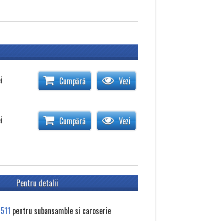
ei
Cumpără
Vezi
ei
Cumpără
Vezi
Pentru detalii
511
pentru subansamble si caroserie