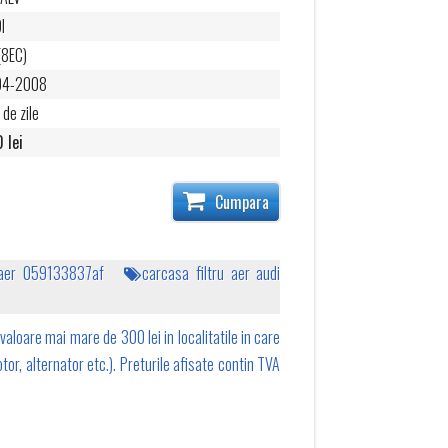
I
(8EC)
04-2008
 de zile
 lei
Cumpara
 aer 059133837af
carcasa filtru aer audi
valoare mai mare de 300 lei in localitatile in care
tor, alternator etc.). Preturile afisate contin TVA