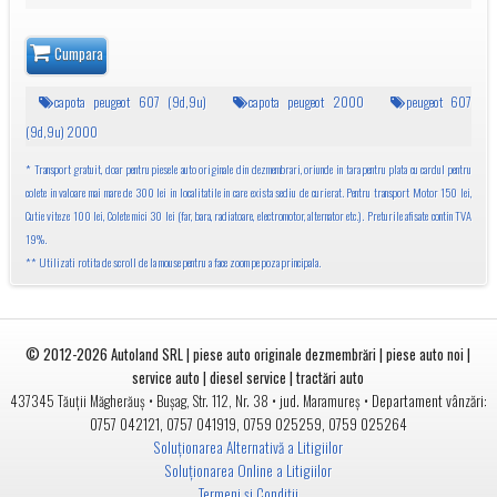
Cumpara
capota peugeot 607 (9d,9u)
capota peugeot 2000
peugeot 607
(9d,9u) 2000
* Transport gratuit, doar pentru piesele auto originale din dezmembrari, oriunde in tara pentru plata cu cardul pentru
colete in valoare mai mare de 300 lei in localitatile in care exista sediu de curierat. Pentru transport Motor 150 lei,
Cutie viteze 100 lei, Colete mici 30 lei (far, bara, radiatoare, electromotor, alternator etc.). Preturile afisate contin TVA
19%.
** Utilizati rotita de scroll de la mouse pentru a face zoom pe poza principala.
© 2012-2026
Autoland SRL | piese auto originale dezmembrări | piese auto noi |
service auto | diesel service | tractări auto
•
• jud.
• Departament vânzări:
437345
Tăuții Măgherăuș
Bușag, Str. 112, Nr. 38
Maramureș
0757 042121
,
0757 041919
,
0759 025259
,
0759 025264
Soluționarea Alternativă a Litigiilor
Soluționarea Online a Litigiilor
Termeni și Condiții