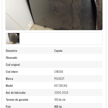
Denumire
:
Capota
Observatii
:
Cod original
:
Cod intern
:
J3M2A6
Marca
:
PEUGEOT
Model
:
607 (9D,9U)
Anii de fabricatie
:
2000-2026
Termen de garantie
:
180 de zile
Pret
:
400 lei