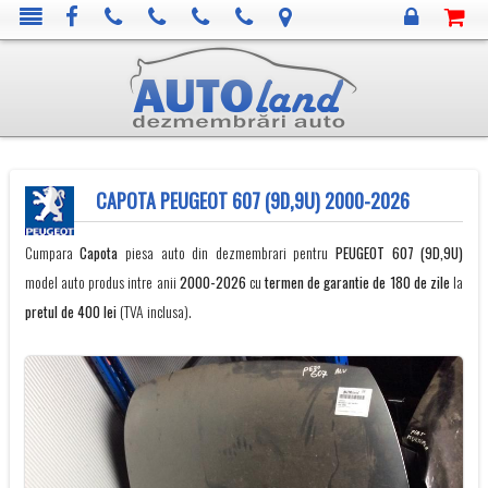
CAPOTA PEUGEOT 607 (9D,9U) 2000-2026
Cumpara
Capota
piesa auto din dezmembrari pentru
PEUGEOT
607 (9D,9U)
model auto produs intre anii
2000-2026
cu
termen de garantie de 180 de zile
la
pretul de 400 lei
(TVA inclusa).