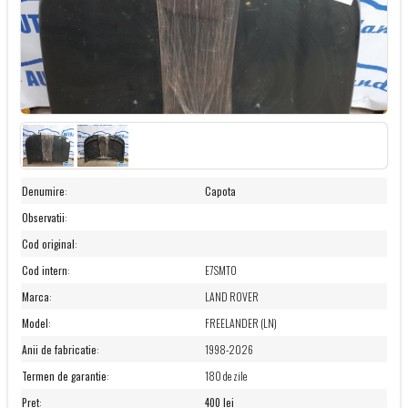
Denumire
:
Capota
Observatii
:
Cod original
:
Cod intern
:
E7SMT0
Marca
:
LAND ROVER
Model
:
FREELANDER (LN)
Anii de fabricatie
:
1998-2026
Termen de garantie
:
180 de zile
Pret
:
400 lei