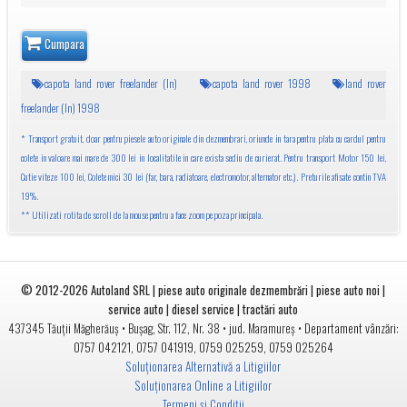
Cumpara
capota land rover freelander (ln)
capota land rover 1998
land rover
freelander (ln) 1998
* Transport gratuit, doar pentru piesele auto originale din dezmembrari, oriunde in tara pentru plata cu cardul pentru
colete in valoare mai mare de 300 lei in localitatile in care exista sediu de curierat. Pentru transport Motor 150 lei,
Cutie viteze 100 lei, Colete mici 30 lei (far, bara, radiatoare, electromotor, alternator etc.). Preturile afisate contin TVA
19%.
** Utilizati rotita de scroll de la mouse pentru a face zoom pe poza principala.
© 2012-2026
Autoland SRL | piese auto originale dezmembrări | piese auto noi |
service auto | diesel service | tractări auto
•
• jud.
• Departament vânzări:
437345
Tăuții Măgherăuș
Bușag, Str. 112, Nr. 38
Maramureș
0757 042121
,
0757 041919
,
0759 025259
,
0759 025264
Soluționarea Alternativă a Litigiilor
Soluționarea Online a Litigiilor
Termeni și Condiții