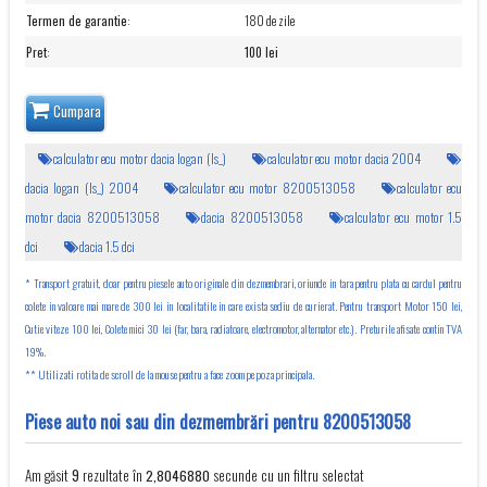
Termen de garantie
:
180 de zile
Pret
:
100 lei
Cumpara
calculator ecu motor dacia logan (ls_)
calculator ecu motor dacia 2004
dacia logan (ls_) 2004
calculator ecu motor 8200513058
calculator ecu
motor dacia 8200513058
dacia 8200513058
calculator ecu motor 1.5
dci
dacia 1.5 dci
* Transport gratuit, doar pentru piesele auto originale din dezmembrari, oriunde in tara pentru plata cu cardul pentru
colete in valoare mai mare de 300 lei in localitatile in care exista sediu de curierat. Pentru transport Motor 150 lei,
Cutie viteze 100 lei, Colete mici 30 lei (far, bara, radiatoare, electromotor, alternator etc.). Preturile afisate contin TVA
19%.
** Utilizati rotita de scroll de la mouse pentru a face zoom pe poza principala.
Piese auto noi sau din dezmembrări pentru 8200513058
Am găsit
rezultate în
secunde cu un filtru selectat
9
2,8046880