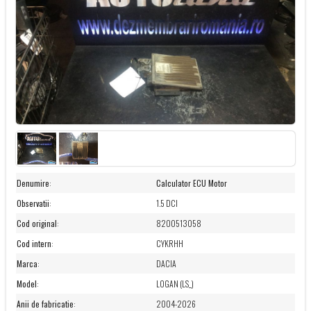
Denumire
:
Calculator ECU Motor
Observatii
:
1.5 DCI
Cod original
:
8200513058
Cod intern
:
CYKRHH
Marca
:
DACIA
Model
:
LOGAN (LS_)
Anii de fabricatie
:
2004-2026