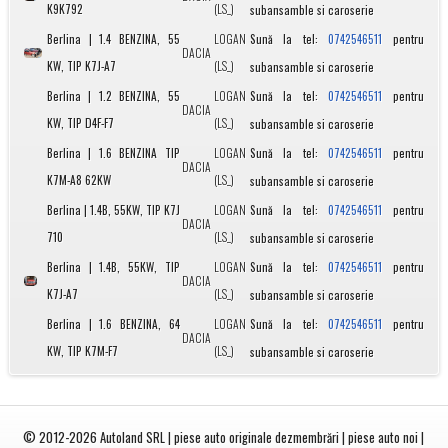
K9K792
(LS_)
subansamble si caroserie
Berlina | 1.4 BENZINA, 55
LOGAN
Sună la tel:
pentru
0742546511
DACIA
KW, TIP K7J-A7
(LS_)
subansamble si caroserie
Berlina | 1.2 BENZINA, 55
LOGAN
Sună la tel:
pentru
0742546511
DACIA
KW, TIP D4F-F7
(LS_)
subansamble si caroserie
Berlina | 1.6 BENZINA TIP
LOGAN
Sună la tel:
pentru
0742546511
DACIA
K7M-A8 62KW
(LS_)
subansamble si caroserie
Berlina | 1.4B, 55KW, TIP K7J
LOGAN
Sună la tel:
pentru
0742546511
DACIA
710
(LS_)
subansamble si caroserie
Berlina | 1.4B, 55KW, TIP
LOGAN
Sună la tel:
pentru
0742546511
DACIA
K7J-A7
(LS_)
subansamble si caroserie
Berlina | 1.6 BENZINA, 64
LOGAN
Sună la tel:
pentru
0742546511
DACIA
KW, TIP K7M-F7
(LS_)
subansamble si caroserie
© 2012-2026
Autoland SRL | piese auto originale dezmembrări | piese auto noi |