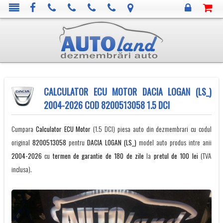
CALCULATOR ECU MOTOR DACIA LOGAN (LS_)
2004-2026 COD 8200513058 1.5 DCI
Cumpara
Calculator ECU Motor
(1.5 DCI) piesa auto din dezmembrari cu codul
original
8200513058
pentru
DACIA
LOGAN (LS_)
model auto produs intre anii
2004-2026
cu
termen de garantie de 180 de zile
la
pretul de 100 lei
(TVA
inclusa).