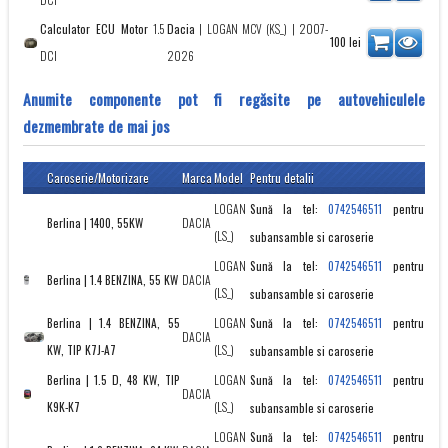
Calculator ECU Motor
1.5
Dacia
|
LOGAN MCV (KS_)
| 2007-
100
lei
DCI
2026
Anumite componente pot fi regăsite pe autovehiculele
dezmembrate de mai jos
Caroserie/Motorizare
Marca
Model
Pentru detalii
LOGAN
Sună la tel:
pentru
0742546511
Berlina | 1400, 55KW
DACIA
(LS_)
subansamble si caroserie
LOGAN
Sună la tel:
pentru
0742546511
Berlina | 1.4 BENZINA, 55 KW
DACIA
(LS_)
subansamble si caroserie
Berlina | 1.4 BENZINA, 55
LOGAN
Sună la tel:
pentru
0742546511
DACIA
KW, TIP K7J-A7
(LS_)
subansamble si caroserie
Berlina | 1.5 D, 48 KW, TIP
LOGAN
Sună la tel:
pentru
0742546511
DACIA
K9K-K7
(LS_)
subansamble si caroserie
LOGAN
Sună la tel:
pentru
0742546511