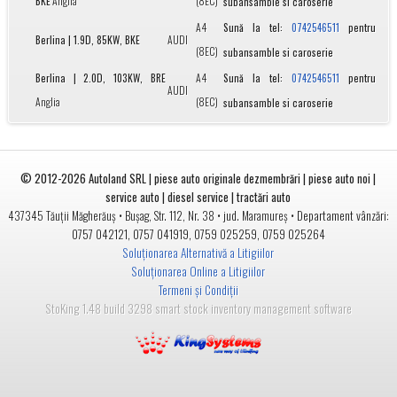
BKE
Anglia
(8EC)
subansamble si caroserie
A4
Sună la tel:
pentru
0742546511
Berlina | 1.9D, 85KW, BKE
AUDI
(8EC)
subansamble si caroserie
Berlina | 2.0D, 103KW, BRE
A4
Sună la tel:
pentru
0742546511
AUDI
Anglia
(8EC)
subansamble si caroserie
© 2012-2026
Autoland SRL | piese auto originale dezmembrări | piese auto noi |
service auto | diesel service | tractări auto
•
• jud.
• Departament vânzări:
437345
Tăuții Măgherăuș
Bușag, Str. 112, Nr. 38
Maramureș
0757 042121
,
0757 041919
,
0759 025259
,
0759 025264
Soluționarea Alternativă a Litigiilor
Soluționarea Online a Litigiilor
Termeni și Condiții
StoKing 1.48 build 3298 smart stock inventory management software