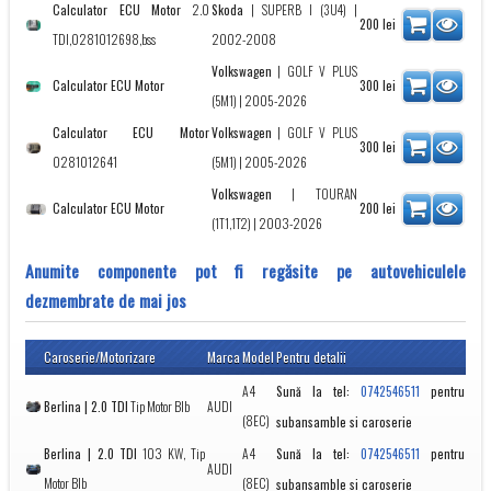
Calculator ECU Motor
2.0
Skoda
|
SUPERB I (3U4)
|
200
lei
TDI,0281012698,bss
2002-2008
Volkswagen
|
GOLF V PLUS
Calculator ECU Motor
300
lei
(5M1)
| 2005-2026
Calculator ECU Motor
Volkswagen
|
GOLF V PLUS
300
lei
0281012641
(5M1)
| 2005-2026
Volkswagen
|
TOURAN
Calculator ECU Motor
200
lei
(1T1,1T2)
| 2003-2026
Anumite componente pot fi regăsite pe autovehiculele
dezmembrate de mai jos
Caroserie/Motorizare
Marca
Model
Pentru detalii
A4
Sună la tel:
pentru
0742546511
Berlina | 2.0 TDI
Tip Motor Blb
AUDI
(8EC)
subansamble si caroserie
Berlina | 2.0 TDI
103 KW, Tip
A4
Sună la tel:
pentru
0742546511
AUDI
Motor Blb
(8EC)
subansamble si caroserie