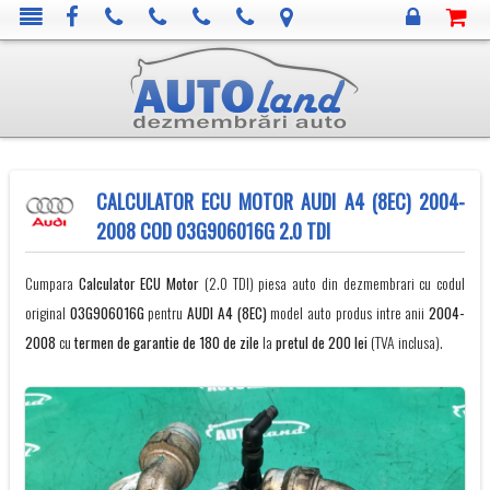
CALCULATOR ECU MOTOR AUDI A4 (8EC) 2004-
2008 COD 03G906016G 2.0 TDI
Cumpara
Calculator ECU Motor
(2.0 TDI) piesa auto din dezmembrari cu codul
original
03G906016G
pentru
AUDI
A4 (8EC)
model auto produs intre anii
2004-
2008
cu
termen de garantie de 180 de zile
la
pretul de 200 lei
(TVA inclusa).