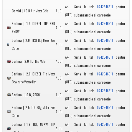
A4
Sună la tel:
pentru
0742546511
Combi | 1.6 B
Alz Motor Gbk
AUDI
(8EC)
subansamble si caroserie
Berlina | 1.9 DIESEL TIP BRB
A4
Sună la tel:
pentru
0742546511
AUDI
85KW
(8EC)
subansamble si caroserie
Berlina | 2.0 TFSI
Bpj Motor Jwr
A4
Sună la tel:
pentru
0742546511
AUDI
Cutie
(8EC)
subansamble si caroserie
A4
Sună la tel:
pentru
0742546511
Berlina | 2.0 TDI
Bre Motor
AUDI
(8EC)
subansamble si caroserie
Berlina | 2.0 DIESEL
Tip Motor
A4
Sună la tel:
pentru
0742546511
AUDI
Bpw cutie Viteze Hcf
(8EC)
subansamble si caroserie
A4
Sună la tel:
pentru
0742546511
Berlina | 1.6 B, 75KW
AUDI
(8EC)
subansamble si caroserie
Berlina | 2.5 TDI
Bdg Motor Hek
A4
Sună la tel:
pentru
0742546511
AUDI
Cutie
(8EC)
subansamble si caroserie
Berlina | 1.9 TDI, 85KW, TIP
A4
Sună la tel:
pentru
0742546511
AUDI