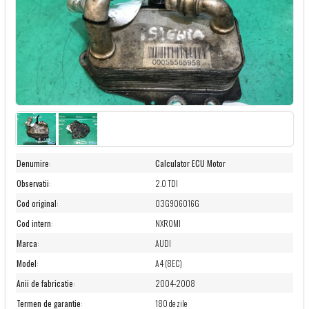
Denumire
:
Calculator ECU Motor
Observatii
:
2.0 TDI
Cod original
:
03G906016G
Cod intern
:
NXR0MI
Marca
:
AUDI
Model
:
A4 (8EC)
Anii de fabricatie
:
2004-2008
Termen de garantie
:
180 de zile