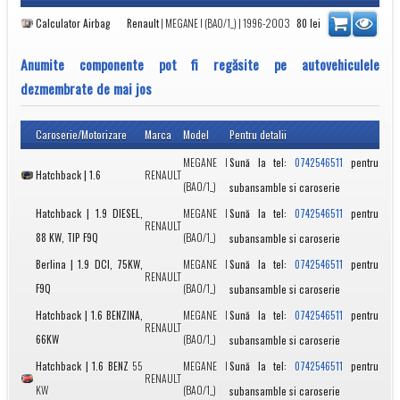
Calculator Airbag
Renault
|
MEGANE I (BA0/1_)
| 1996-2003
80
lei
Anumite componente pot fi regăsite pe autovehiculele
dezmembrate de mai jos
Caroserie/Motorizare
Marca
Model
Pentru detalii
MEGANE I
Sună la tel:
pentru
0742546511
Hatchback | 1.6
RENAULT
(BA0/1_)
subansamble si caroserie
Hatchback | 1.9 DIESEL,
MEGANE I
Sună la tel:
pentru
0742546511
RENAULT
88 KW, TIP F9Q
(BA0/1_)
subansamble si caroserie
Berlina | 1.9 DCI, 75KW,
MEGANE I
Sună la tel:
pentru
0742546511
RENAULT
F9Q
(BA0/1_)
subansamble si caroserie
Hatchback | 1.6 BENZINA,
MEGANE I
Sună la tel:
pentru
0742546511
RENAULT
66KW
(BA0/1_)
subansamble si caroserie
Hatchback | 1.6 BENZ
55
MEGANE I
Sună la tel:
pentru
0742546511
RENAULT
KW
(BA0/1_)
subansamble si caroserie