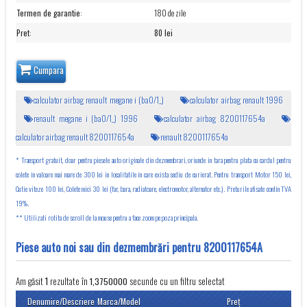
Termen de garantie
:
180 de zile
Pret
:
80 lei
Cumpara
calculator airbag renault megane i (ba0/1_)
calculator airbag renault 1996
renault megane i (ba0/1_) 1996
calculator airbag 8200117654a
calculator airbag renault 8200117654a
renault 8200117654a
* Transport gratuit, doar pentru piesele auto originale din dezmembrari, oriunde in tara pentru plata cu cardul pentru
colete in valoare mai mare de 300 lei in localitatile in care exista sediu de curierat. Pentru transport Motor 150 lei,
Cutie viteze 100 lei, Colete mici 30 lei (far, bara, radiatoare, electromotor, alternator etc.). Preturile afisate contin TVA
19%.
** Utilizati rotita de scroll de la mouse pentru a face zoom pe poza principala.
Piese auto noi sau din dezmembrări pentru 8200117654A
Am găsit
rezultate în
secunde cu un filtru selectat
1
1,3750000
Denumire/Descriere
Marca/Model
Preţ