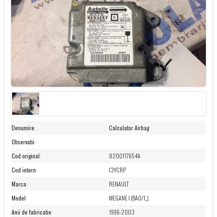
Denumire
:
Calculator Airbag
Observatii
:
Cod original
:
8200117654A
Cod intern
:
J3YCRP
Marca
:
RENAULT
Model
:
MEGANE I (BA0/1_)
Anii de fabricatie
:
1996-2003