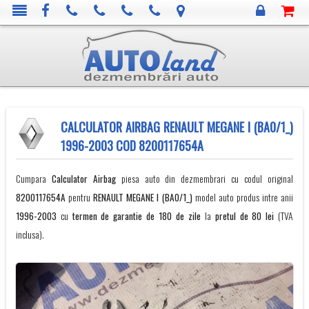
CALCULATOR AIRBAG RENAULT MEGANE I (BA0/1_)
1996-2003 COD 8200117654A
Cumpara
Calculator Airbag
piesa auto din dezmembrari cu codul original
8200117654A
pentru
RENAULT
MEGANE I (BA0/1_)
model auto produs intre anii
1996-2003
cu
termen de garantie de 180 de zile
la
pretul de 80 lei
(TVA
inclusa).