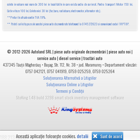
colete in valoare mai mare de 300 lei in localitatile in care exista sediu de curierat. Pentru transport Motor 150 lei,
Cutie viteze 100 lei, Colete mici 30 lei (far, bara, radiatoare, electromotor, alternator etc.).
**Preturile afisate contin TVA 19%.
** Puteti solicita poze ale acestei piese auto dezmembrate telefonand la 0745 272623 si comunicand codul 1RPT8P.
© 2012-2026
Autoland SRL | piese auto originale dezmembrări | piese auto noi |
service auto | diesel service | tractări auto
•
• jud.
• Departament vânzări:
437345
Tăuții Măgherăuș
Bușag, Str. 112, Nr. 38
Maramureș
0757 042121
,
0757 041919
,
0759 025259
,
0759 025264
Soluționarea Alternativă a Litigiilor
Soluționarea Online a Litigiilor
Termeni și Condiții
StoKing 1.48 build 3298 smart stock inventory management software
Această aplicație folosește cookies.
detalii
Sunt de acord
188.213.133.67