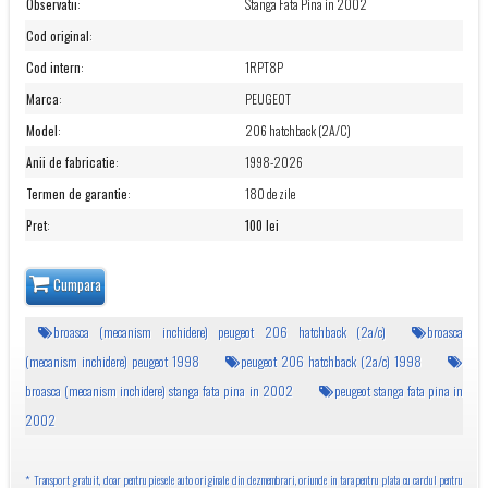
Observatii
:
Stanga Fata Pina in 2002
Cod original
:
Cod intern
:
1RPT8P
Marca
:
PEUGEOT
Model
:
206 hatchback (2A/C)
Anii de fabricatie
:
1998-2026
Termen de garantie
:
180 de zile
Pret
:
100 lei
Cumpara
broasca (mecanism inchidere) peugeot 206 hatchback (2a/c)
broasca
(mecanism inchidere) peugeot 1998
peugeot 206 hatchback (2a/c) 1998
broasca (mecanism inchidere) stanga fata pina in 2002
peugeot stanga fata pina in
2002
* Transport gratuit, doar pentru piesele auto originale din dezmembrari, oriunde in tara pentru plata cu cardul pentru