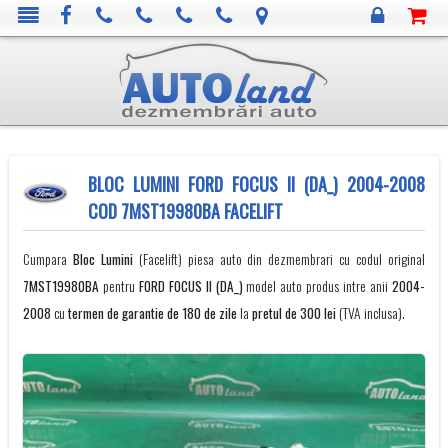
BLOC LUMINI FORD FOCUS II (DA_) 2004-2008
COD 7MST19980BA FACELIFT
Cumpara
Bloc Lumini
(Facelift) piesa auto din dezmembrari cu codul original
7MST19980BA
pentru
FORD
FOCUS II (DA_)
model auto produs intre anii
2004-
2008
cu
termen de garantie de 180 de zile
la
pretul de 300 lei
(TVA inclusa).