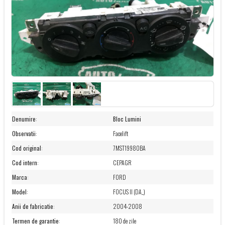
Denumire
:
Bloc Lumini
Observatii
:
Facelift
Cod original
:
7MST19980BA
Cod intern
:
CEPAGR
Marca
:
FORD
Model
:
FOCUS II (DA_)
Anii de fabricatie
:
2004-2008
Termen de garantie
:
180 de zile