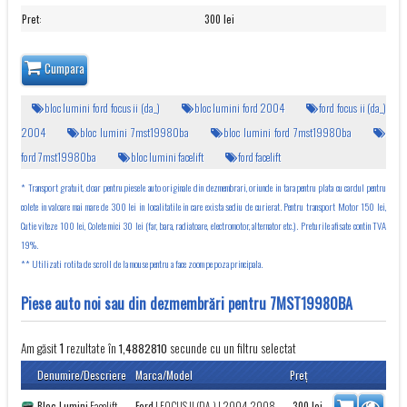
Pret
:
300 lei
Cumpara
bloc lumini ford focus ii (da_)
bloc lumini ford 2004
ford focus ii (da_)
2004
bloc lumini 7mst19980ba
bloc lumini ford 7mst19980ba
ford 7mst19980ba
bloc lumini facelift
ford facelift
* Transport gratuit, doar pentru piesele auto originale din dezmembrari, oriunde in tara pentru plata cu cardul pentru
colete in valoare mai mare de 300 lei in localitatile in care exista sediu de curierat. Pentru transport Motor 150 lei,
Cutie viteze 100 lei, Colete mici 30 lei (far, bara, radiatoare, electromotor, alternator etc.). Preturile afisate contin TVA
19%.
** Utilizati rotita de scroll de la mouse pentru a face zoom pe poza principala.
Piese auto noi sau din dezmembrări pentru 7MST19980BA
Am găsit
rezultate în
secunde cu un filtru selectat
1
1,4882810
Denumire/Descriere
Marca/Model
Preţ
Bloc Lumini
Facelift
Ford
|
FOCUS II (DA_)
| 2004-2008
300
lei