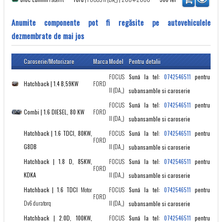
Anumite componente pot fi regăsite pe autovehiculele
dezmembrate de mai jos
Caroserie/Motorizare
Marca
Model
Pentru detalii
FOCUS
Sună la tel:
pentru
0742546511
Hatchback | 1.4 B,59KW
FORD
II (DA_)
subansamble si caroserie
FOCUS
Sună la tel:
pentru
0742546511
Combi | 1.6 DIESEL, 80 KW
FORD
II (DA_)
subansamble si caroserie
Hatchback | 1.6 TDCI, 80KW,
FOCUS
Sună la tel:
pentru
0742546511
FORD
G8DB
II (DA_)
subansamble si caroserie
Hatchback | 1.8 D, 85KW,
FOCUS
Sună la tel:
pentru
0742546511
FORD
KDKA
II (DA_)
subansamble si caroserie
Hatchback | 1.6 TDCI
Motor
FOCUS
Sună la tel:
pentru
0742546511
FORD
Dv6 duratorq
II (DA_)
subansamble si caroserie
Hatchback | 2.0D, 100KW,
FOCUS
Sună la tel:
pentru
0742546511