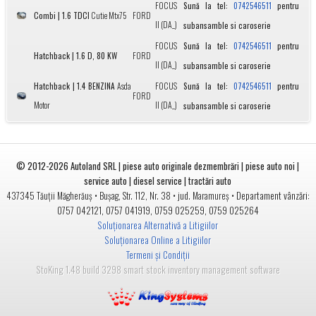
FOCUS
Sună la tel:
pentru
0742546511
Combi | 1.6 TDCI
Cutie Mtx75
FORD
II (DA_)
subansamble si caroserie
FOCUS
Sună la tel:
pentru
0742546511
Hatchback | 1.6 D, 80 KW
FORD
II (DA_)
subansamble si caroserie
Hatchback | 1.4 BENZINA
Asda
FOCUS
Sună la tel:
pentru
0742546511
FORD
Motor
II (DA_)
subansamble si caroserie
© 2012-2026
Autoland SRL | piese auto originale dezmembrări | piese auto noi |
service auto | diesel service | tractări auto
•
• jud.
• Departament vânzări:
437345
Tăuții Măgherăuș
Bușag, Str. 112, Nr. 38
Maramureș
0757 042121
,
0757 041919
,
0759 025259
,
0759 025264
Soluționarea Alternativă a Litigiilor
Soluționarea Online a Litigiilor
Termeni și Condiții
StoKing 1.48 build 3298 smart stock inventory management software