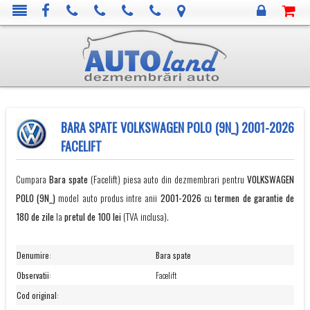
BARA SPATE VOLKSWAGEN POLO (9N_) 2001-2026
FACELIFT
Cumpara
Bara spate
(Facelift) piesa auto din dezmembrari pentru
VOLKSWAGEN
POLO (9N_)
model auto produs intre anii
2001-2026
cu
termen de garantie de
180 de zile
la
pretul de 100 lei
(TVA inclusa).
Denumire
:
Bara spate
Observatii
:
Facelift
Cod original
: