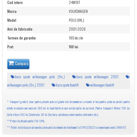
Cod intern
:
24M18T
Marca
:
VOLKSWAGEN
Model
:
POLO (9N_)
Anii de fabricatie
:
2001-2026
Termen de garantie
:
180 de zile
Pret
:
100 lei
Cumpara
bara spate volkswagen polo (9n_)
bara spate volkswagen 2001
volkswagen polo (9n_) 2001
bara spate facelift
volkswagen facelift
* Transport gratuit, doar pentru piesele auto originale din dezmembrari, oriunde in tara pentru plata cu cardul pentru
colete in valoare mai mare de 300 lei in localitatile in care exista sediu de curierat. Pentru transport Motor 150 lei,
Cutie viteze 100 lei, Colete mici 30 lei (far, bara, radiatoare, electromotor, alternator etc.).
**Preturile afisate contin TVA 19%.
** Puteti solicita poze ale acestei piese auto dezmembrate telefonand la 0745 272623 si comunicand codul 24M18T.