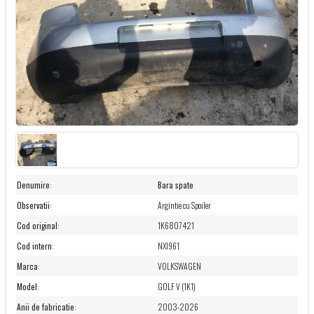
Denumire
:
Bara spate
Observatii
:
Argintie cu Spoiler
Cod original
:
1K6807421
Cod intern
:
NXI961
Marca
:
VOLKSWAGEN
Model
:
GOLF V (1K1)
Anii de fabricatie
:
2003-2026