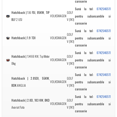
caroserie
Sună la tel:
0742546511
Hatchback | 1.6 FSI, 85KW, TIP
GOLF
VOLKSWAGEN
pentru subansamble si
BLF
2 USI
V (1K1)
caroserie
Sună la tel:
0742546511
GOLF
Hatchback | 1.9 TDI
VOLKSWAGEN
pentru subansamble si
V (1K1)
caroserie
Sună la tel:
0742546511
Hatchback | 1.4
66 KW, Tip Motor
GOLF
VOLKSWAGEN
pentru subansamble si
Bkg
V (1K1)
caroserie
Sună la tel:
0742546511
Hatchback | 2.0SDI, 55KW,
GOLF
VOLKSWAGEN
pentru subansamble si
BDK
ANGLIA
V (1K1)
caroserie
Sună la tel:
0742546511
Hatchback | 2.0D, 103 KW, BKD
GOLF
VOLKSWAGEN
pentru subansamble si
Avariat Fata
V (1K1)
caroserie