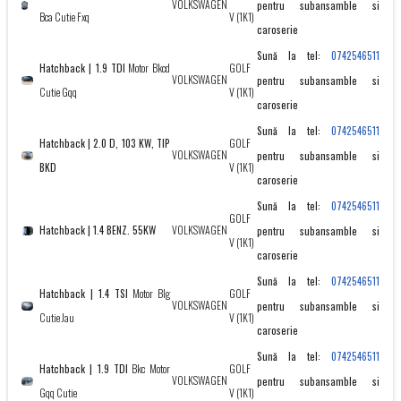
VOLKSWAGEN
pentru subansamble si
Bca Cutie Fxq
V (1K1)
caroserie
Sună la tel:
0742546511
Hatchback | 1.9 TDI
Motor Bkcd
GOLF
VOLKSWAGEN
pentru subansamble si
Cutie Gqq
V (1K1)
caroserie
Sună la tel:
0742546511
Hatchback | 2.0 D, 103 KW, TIP
GOLF
VOLKSWAGEN
pentru subansamble si
BKD
V (1K1)
caroserie
Sună la tel:
0742546511
GOLF
Hatchback | 1.4 BENZ. 55KW
VOLKSWAGEN
pentru subansamble si
V (1K1)
caroserie
Sună la tel:
0742546511
Hatchback | 1.4 TSI
Motor Blg
GOLF
VOLKSWAGEN
pentru subansamble si
Cutie Jau
V (1K1)
caroserie
Sună la tel:
0742546511
Hatchback | 1.9 TDI
Bkc Motor
GOLF
VOLKSWAGEN
pentru subansamble si
Gqq Cutie
V (1K1)