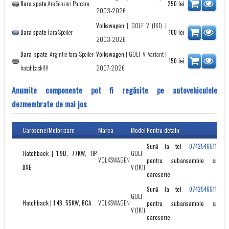
Bara spate
Are Senzori Parcare
250
lei
2003-2026
Volkswagen
|
GOLF V (1K1)
|
Bara spate
Fara Spoiler
100
lei
2003-2026
Bara spate
Argintie-fara Spoiler-
Volkswagen
|
GOLF V Variant
|
150
lei
hatchback!!!!
2007-2026
Anumite componente pot fi regăsite pe autovehiculele
dezmembrate de mai jos
Caroserie/Motorizare
Marca
Model
Pentru detalii
Sună la tel:
0742546511
Hatchback | 1.9D, 77KW, TIP
GOLF
VOLKSWAGEN
pentru subansamble si
BXE
V (1K1)
caroserie
Sună la tel:
0742546511
GOLF
Hatchback | 1.4B, 55KW, BCA
VOLKSWAGEN
pentru subansamble si
V (1K1)
caroserie