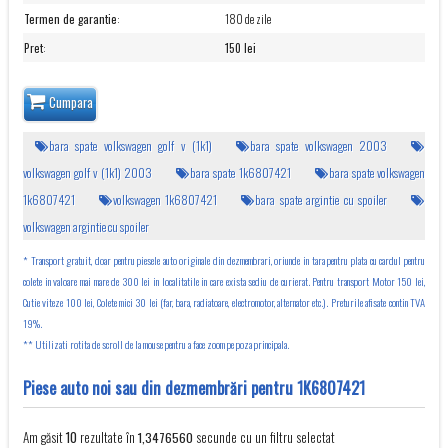
Termen de garantie
:
180 de zile
Pret
:
150 lei
Cumpara
bara spate volkswagen golf v (1k1)
bara spate volkswagen 2003
volkswagen golf v (1k1) 2003
bara spate 1k6807421
bara spate volkswagen
1k6807421
volkswagen 1k6807421
bara spate argintie cu spoiler
volkswagen argintie cu spoiler
* Transport gratuit, doar pentru piesele auto originale din dezmembrari, oriunde in tara pentru plata cu cardul pentru
colete in valoare mai mare de 300 lei in localitatile in care exista sediu de curierat. Pentru transport Motor 150 lei,
Cutie viteze 100 lei, Colete mici 30 lei (far, bara, radiatoare, electromotor, alternator etc.). Preturile afisate contin TVA
19%.
** Utilizati rotita de scroll de la mouse pentru a face zoom pe poza principala.
Piese auto noi sau din dezmembrări pentru 1K6807421
Am găsit
rezultate în
secunde cu un filtru selectat
10
1,3476560