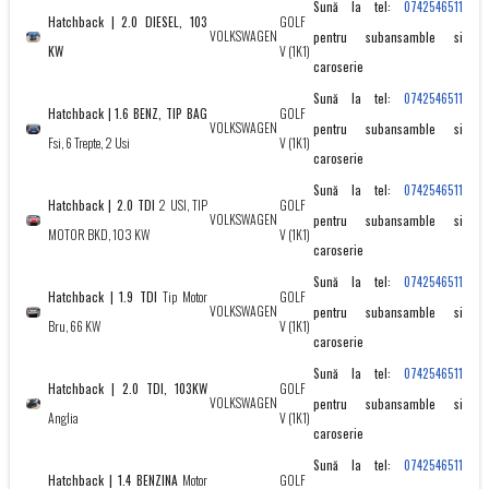
Sună la tel:
0742546511
Hatchback | 2.0 DIESEL, 103
GOLF
VOLKSWAGEN
pentru subansamble si
KW
V (1K1)
caroserie
Sună la tel:
0742546511
Hatchback | 1.6 BENZ, TIP BAG
GOLF
VOLKSWAGEN
pentru subansamble si
Fsi, 6 Trepte, 2 Usi
V (1K1)
caroserie
Sună la tel:
0742546511
Hatchback | 2.0 TDI
2 USI, TIP
GOLF
VOLKSWAGEN
pentru subansamble si
MOTOR BKD, 103 KW
V (1K1)
caroserie
Sună la tel:
0742546511
Hatchback | 1.9 TDI
Tip Motor
GOLF
VOLKSWAGEN
pentru subansamble si
Bru, 66 KW
V (1K1)
caroserie
Sună la tel:
0742546511
Hatchback | 2.0 TDI, 103KW
GOLF
VOLKSWAGEN
pentru subansamble si
Anglia
V (1K1)
caroserie
Sună la tel:
0742546511
Hatchback | 1.4 BENZINA
Motor
GOLF