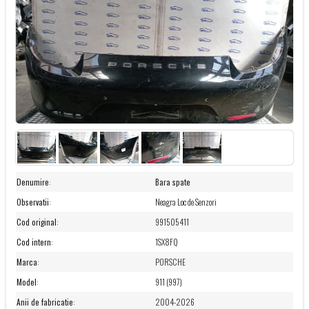
Denumire
:
Bara spate
Observatii
:
Neagra Loc de Senzori
Cod original
:
991505411
Cod intern
:
1SX8FQ
Marca
:
PORSCHE
Model
:
911 (997)
Anii de fabricatie
:
2004-2026