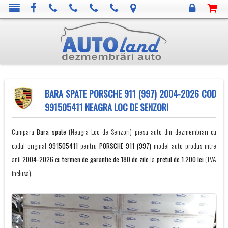
BARA SPATE PORSCHE 911 (997) 2004-2026 COD
991505411 NEAGRA LOC DE SENZORI
Cumpara
Bara spate
(Neagra Loc de Senzori) piesa auto din dezmembrari cu
codul original
991505411
pentru
PORSCHE
911 (997)
model auto produs intre
anii
2004-2026
cu
termen de garantie de 180 de zile
la
pretul de 1.200 lei
(TVA
inclusa).