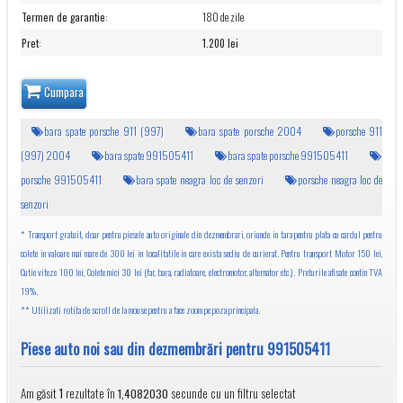
Termen de garantie
:
180 de zile
Pret
:
1.200 lei
Cumpara
bara spate porsche 911 (997)
bara spate porsche 2004
porsche 911
(997) 2004
bara spate 991505411
bara spate porsche 991505411
porsche 991505411
bara spate neagra loc de senzori
porsche neagra loc de
senzori
* Transport gratuit, doar pentru piesele auto originale din dezmembrari, oriunde in tara pentru plata cu cardul pentru
colete in valoare mai mare de 300 lei in localitatile in care exista sediu de curierat. Pentru transport Motor 150 lei,
Cutie viteze 100 lei, Colete mici 30 lei (far, bara, radiatoare, electromotor, alternator etc.). Preturile afisate contin TVA
19%.
** Utilizati rotita de scroll de la mouse pentru a face zoom pe poza principala.
Piese auto noi sau din dezmembrări pentru 991505411
Am găsit
rezultate în
secunde cu un filtru selectat
1
1,4082030