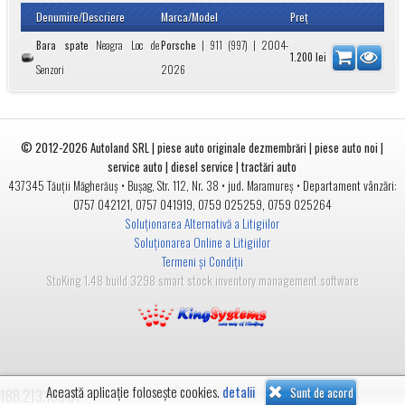
Denumire/Descriere
Marca/Model
Preţ
Bara spate
Neagra Loc de
Porsche
|
911 (997)
| 2004-
1.200
lei
Senzori
2026
© 2012-2026
Autoland SRL | piese auto originale dezmembrări | piese auto noi |
service auto | diesel service | tractări auto
•
• jud.
• Departament vânzări:
437345
Tăuții Măgherăuș
Bușag, Str. 112, Nr. 38
Maramureș
0757 042121
,
0757 041919
,
0759 025259
,
0759 025264
Soluționarea Alternativă a Litigiilor
Soluționarea Online a Litigiilor
Termeni și Condiții
StoKing 1.48 build 3298 smart stock inventory management software
Această aplicație folosește cookies.
detalii
Sunt de acord
188.213.133.67