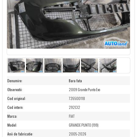
Denumire
:
Bara fata
Observatii
:
2009 Grande Punto Evo
Cod original
:
735500118
Cod intern
:
292CI2
Marca
:
FIAT
Model
:
GRANDE PUNTO (199)
Anii de fabricatie
:
2005-2026