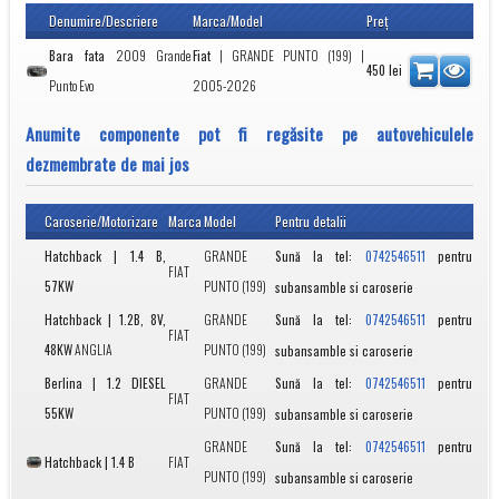
Denumire/Descriere
Marca/Model
Preţ
Bara fata
2009 Grande
Fiat
|
GRANDE PUNTO (199)
|
450
lei
Punto Evo
2005-2026
Anumite componente pot fi regăsite pe autovehiculele
dezmembrate de mai jos
Caroserie/Motorizare
Marca
Model
Pentru detalii
Hatchback | 1.4 B,
GRANDE
Sună la tel:
pentru
0742546511
FIAT
57KW
PUNTO (199)
subansamble si caroserie
Hatchback | 1.2B, 8V,
GRANDE
Sună la tel:
pentru
0742546511
FIAT
48KW
ANGLIA
PUNTO (199)
subansamble si caroserie
Berlina | 1.2 DIESEL
GRANDE
Sună la tel:
pentru
0742546511
FIAT
55KW
PUNTO (199)
subansamble si caroserie
GRANDE
Sună la tel:
pentru
0742546511
Hatchback | 1.4 B
FIAT
PUNTO (199)
subansamble si caroserie