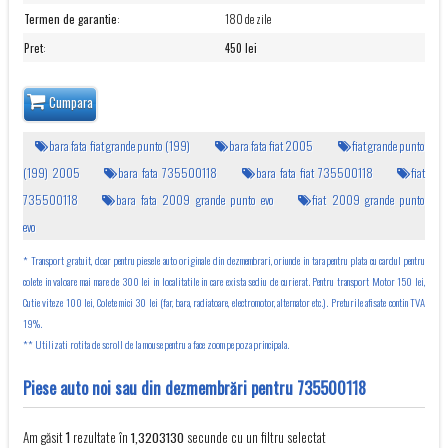
Termen de garantie
:
180 de zile
Pret
:
450 lei
Cumpara
bara fata fiat grande punto (199)
bara fata fiat 2005
fiat grande punto
(199) 2005
bara fata 735500118
bara fata fiat 735500118
fiat
735500118
bara fata 2009 grande punto evo
fiat 2009 grande punto
evo
* Transport gratuit, doar pentru piesele auto originale din dezmembrari, oriunde in tara pentru plata cu cardul pentru
colete in valoare mai mare de 300 lei in localitatile in care exista sediu de curierat. Pentru transport Motor 150 lei,
Cutie viteze 100 lei, Colete mici 30 lei (far, bara, radiatoare, electromotor, alternator etc.). Preturile afisate contin TVA
19%.
** Utilizati rotita de scroll de la mouse pentru a face zoom pe poza principala.
Piese auto noi sau din dezmembrări pentru 735500118
Am găsit
rezultate în
secunde cu un filtru selectat
1
1,3203130