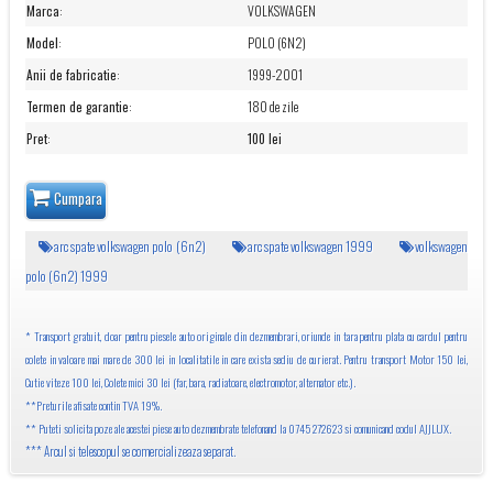
Marca
:
VOLKSWAGEN
Model
:
POLO (6N2)
Anii de fabricatie
:
1999-2001
Termen de garantie
:
180 de zile
Pret
:
100 lei
Cumpara
arc spate volkswagen polo (6n2)
arc spate volkswagen 1999
volkswagen
polo (6n2) 1999
* Transport gratuit, doar pentru piesele auto originale din dezmembrari, oriunde in tara pentru plata cu cardul pentru
colete in valoare mai mare de 300 lei in localitatile in care exista sediu de curierat. Pentru transport Motor 150 lei,
Cutie viteze 100 lei, Colete mici 30 lei (far, bara, radiatoare, electromotor, alternator etc.).
**Preturile afisate contin TVA 19%.
** Puteti solicita poze ale acestei piese auto dezmembrate telefonand la 0745 272623 si comunicand codul AJJLUX.
*** Arcul si telescopul se comercializeaza separat.