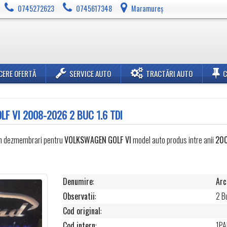
0745272623
0745617348
Maramureș
CERE OFERTĂ
SERVICE AUTO
TRACTĂRI AUTO
F VI 2008-2026 2 BUC 1.6 TDI
din dezmembrari pentru
VOLKSWAGEN
GOLF VI
model auto produs intre anii
20
Denumire
:
Arc
Observatii
:
2 B
Cod original
:
Cod intern
:
1P