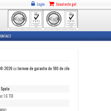
Login
Cosul este gol
CONTACT
08-2026
cu
termen de garantie de 180 de zile
 Spate
uc 1.6 TDI
AM9Q