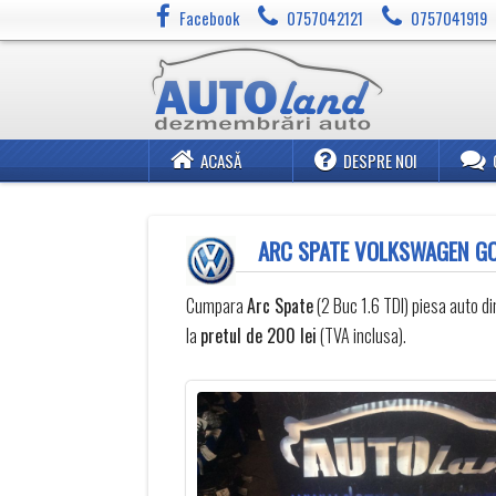
Facebook
0757042121
0757041919
ACASĂ
DESPRE NOI
ARC SPATE VOLKSWAGEN GOL
Cumpara
Arc Spate
(2 Buc 1.6 TDI) piesa auto 
la
pretul de 200 lei
(TVA inclusa).