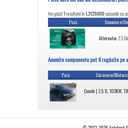
Am găsit
1
rezultate în
1,3125000
secunde cu un 
Poză
Denumire/De
Alternator
2.5 Di
Anumite componente pot fi regăsite pe 
Poză
Caroserie/Motoriz
Combi | 2.5 D, 103KW, TI
© 2012-2026
Autoland S