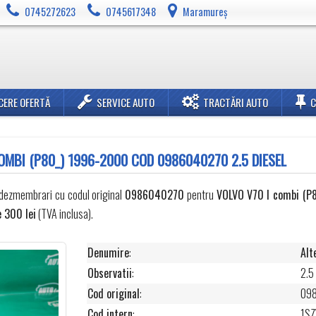
0745272623
0745617348
Maramureș
CERE OFERTĂ
SERVICE AUTO
TRACTĂRI AUTO
OMBI (P80_) 1996-2000 COD 0986040270 2.5 DIESEL
 dezmembrari cu codul original
0986040270
pentru
VOLVO
V70 I combi (P
e 300 lei
(TVA inclusa).
Denumire
:
Alt
Observatii
:
2.5
Cod original
:
09
Cod intern
:
1S