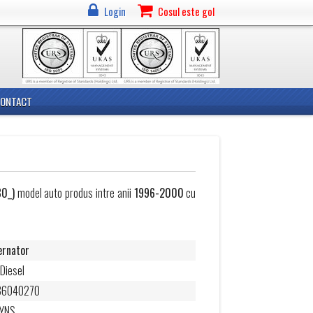
Login
Cosul este gol
CONTACT
80_)
model auto produs intre anii
1996-2000
cu
ernator
 Diesel
86040270
ZYNS