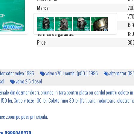
Marca
:
VO
Model
:
V70
Anii de fabricatie
:
19
Termen de garantie
:
180
Pret
:
300
lternator volvo 1996
volvo v70 i combi (p80_) 1996
alternator 0
sel
volvo 2.5 diesel
inale din dezmembrari, oriunde in tara pentru plata cu cardul pentru colete in 
50 lei, Cutie viteze 100 lei, Colete mici 30 lei (far, bara, radiatoare, electromo
 face zoom pe poza principala.
ntru 0986040270