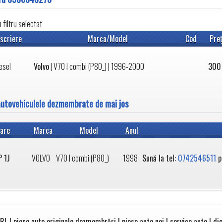
filtru selectat
scriere
Marca/Model
Cod
Pre
esel
Volvo
|
V70 I combi (P80_)
| 1996-2000
300
autovehiculele dezmembrate de mai jos
are
Marca
Model
Anul
P 1J
VOLVO
V70 I combi (P80_)
1998
Sună la tel:
0742546511
p
RL | piese auto originale dezmembrări | piese auto noi | service auto | die