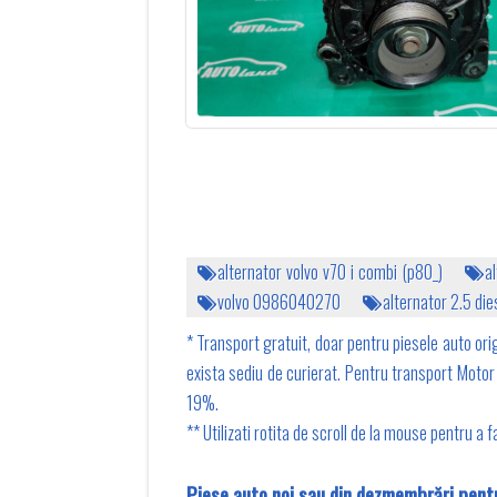
alternator volvo v70 i combi (p80_)
a
volvo 0986040270
alternator 2.5 die
* Transport gratuit, doar pentru piesele auto orig
exista sediu de curierat. Pentru transport Motor 1
19%.
** Utilizati rotita de scroll de la mouse pentru a
Piese auto noi sau din dezmembrări pe