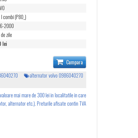
LVO
 I combi (P80_)
96-2000
 de zile
 lei
Cumpara
986040270
alternator volvo 0986040270
valoare mai mare de 300 lei in localitatile in care
tor, alternator etc.). Preturile afisate contin TVA