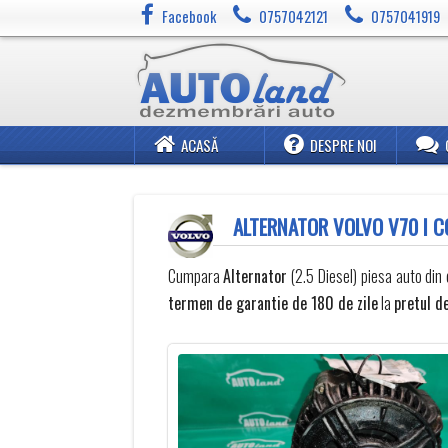
Facebook
0757042121
0757041919
ACASĂ
DESPRE NOI
ALTERNATOR VOLVO V70 I C
Cumpara
Alternator
(2.5 Diesel) piesa auto din
termen de garantie de 180 de zile
la
pretul d