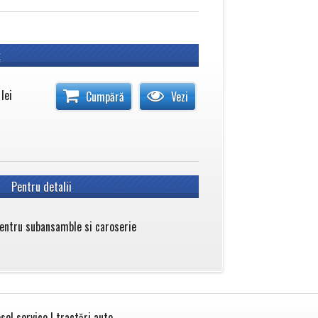
ţ
lei
Cumpără
Vezi
Pentru detalii
entru subansamble si caroserie
sel service | tractări auto