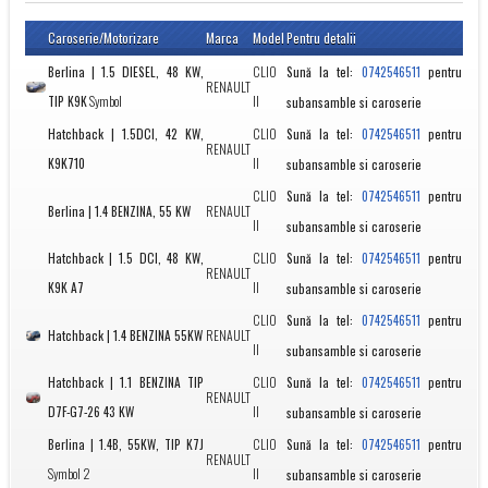
Caroserie/Motorizare
Marca
Model
Pentru detalii
Berlina | 1.5 DIESEL, 48 KW,
CLIO
Sună la tel:
pentru
0742546511
RENAULT
TIP K9K
Symbol
II
subansamble si caroserie
Hatchback | 1.5DCI, 42 KW,
CLIO
Sună la tel:
pentru
0742546511
RENAULT
K9K710
II
subansamble si caroserie
CLIO
Sună la tel:
pentru
0742546511
Berlina | 1.4 BENZINA, 55 KW
RENAULT
II
subansamble si caroserie
Hatchback | 1.5 DCI, 48 KW,
CLIO
Sună la tel:
pentru
0742546511
RENAULT
K9K A7
II
subansamble si caroserie
CLIO
Sună la tel:
pentru
0742546511
Hatchback | 1.4 BENZINA 55KW
RENAULT
II
subansamble si caroserie
Hatchback | 1.1 BENZINA TIP
CLIO
Sună la tel:
pentru
0742546511
RENAULT
D7F-G7-26 43 KW
II
subansamble si caroserie
Berlina | 1.4B, 55KW, TIP K7J
CLIO
Sună la tel:
pentru
0742546511
RENAULT
Symbol 2
II
subansamble si caroserie