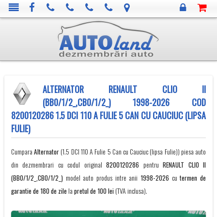
ALTERNATOR RENAULT CLIO II
(BB0/1/2_,CB0/1/2_) 1998-2026 COD
8200120286 1.5 DCI 110 A FULIE 5 CAN CU CAUCIUC (LIPSA
FULIE)
Cumpara
Alternator
(1.5 DCI 110 A Fulie 5 Can cu Cauciuc (lipsa Fulie)) piesa auto
din dezmembrari cu codul original
8200120286
pentru
RENAULT
CLIO II
(BB0/1/2_,CB0/1/2_)
model auto produs intre anii
1998-2026
cu
termen de
garantie de 180 de zile
la
pretul de 100 lei
(TVA inclusa).