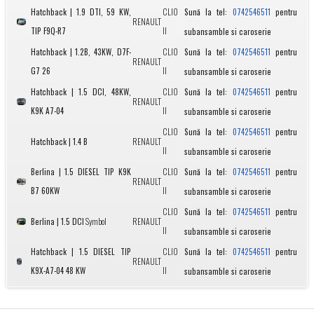
Hatchback | 1.9 DTI, 59 KW,
CLIO
Sună la tel:
pentru
0742546511
RENAULT
TIP F9Q-R7
II
subansamble si caroserie
Hatchback | 1.2B, 43KW, D7F-
CLIO
Sună la tel:
pentru
0742546511
RENAULT
G7 26
II
subansamble si caroserie
Hatchback | 1.5 DCI, 48KW,
CLIO
Sună la tel:
pentru
0742546511
RENAULT
K9K A7-04
II
subansamble si caroserie
CLIO
Sună la tel:
pentru
0742546511
Hatchback | 1.4 B
RENAULT
II
subansamble si caroserie
Berlina | 1.5 DIESEL TIP K9K
CLIO
Sună la tel:
pentru
0742546511
RENAULT
B7 60KW
II
subansamble si caroserie
CLIO
Sună la tel:
pentru
0742546511
Berlina | 1.5 DCI
Symbol
RENAULT
II
subansamble si caroserie
Hatchback | 1.5 DIESEL TIP
CLIO
Sună la tel:
pentru
0742546511
RENAULT
K9X-A7-04 48 KW
II
subansamble si caroserie