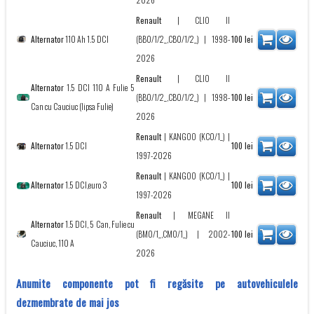
Renault
|
CLIO II
Alternator
110 Ah 1.5 DCI
(BB0/1/2_,CB0/1/2_)
| 1998-
100
lei
2026
Renault
|
CLIO II
Alternator
1.5 DCI 110 A Fulie 5
(BB0/1/2_,CB0/1/2_)
| 1998-
100
lei
Can cu Cauciuc (lipsa Fulie)
2026
Renault
|
KANGOO (KC0/1_)
|
Alternator
1.5 DCI
100
lei
1997-2026
Renault
|
KANGOO (KC0/1_)
|
Alternator
1.5 DCI,euro 3
100
lei
1997-2026
Renault
|
MEGANE II
Alternator
1.5 DCI, 5 Can, Fulie cu
(BM0/1_,CM0/1_)
| 2002-
100
lei
Cauciuc, 110 A
2026
Anumite componente pot fi regăsite pe autovehiculele
dezmembrate de mai jos