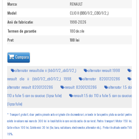
Marca
:
RENAULT
Model
:
CLIO II (BB0/1/2_,CB0/1/2_)
Anii de fabricatie
:
1998-2026
Termen de garantie
:
180 de zile
Pret
:
100 lei
Cumpara
alternator renault clio ii (bb0/1/2_,cb0/1/2_)
alternator renault 1998
renault clio ii (bb0/1/2_,cb0/1/2_) 1998
alternator 8200120286
alternator renault 8200120286
renault 8200120286
alternator 1.5 dci
110 a fulie 5 can cu cauciuc (lipsa fulie)
renault 1.5 dci 110 a fulie 5 can cu cauciuc
(lipsa fulie)
* Transport gratuit, doar pentru piesele auto originale din dezmembrari, oriunde in tara pentru plata cu cardul pentru
colete in valoare mai mare de 300 lei in localitatile in care exista sediu de curierat. Pentru transport Motor 150 lei,
Cutie viteze 100 lei, Colete mici 30 lei (far, bara, radiatoare, electromotor, alternator etc.). Preturile afisate contin TVA
19%.