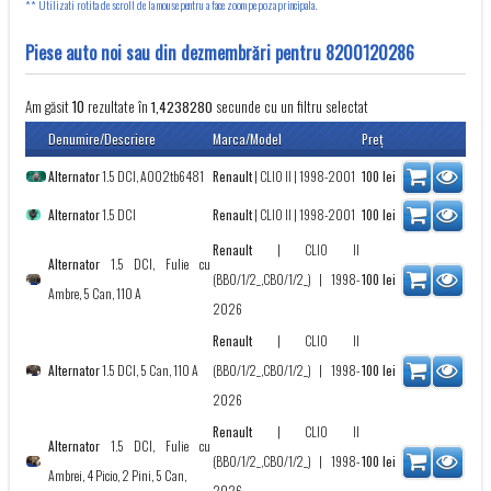
** Utilizati rotita de scroll de la mouse pentru a face zoom pe poza principala.
Piese auto noi sau din dezmembrări pentru 8200120286
Am găsit
rezultate în
secunde cu un filtru selectat
10
1,4238280
Denumire/Descriere
Marca/Model
Preţ
Alternator
1.5 DCI, A002tb6481
Renault
|
CLIO II
| 1998-2001
100
lei
Alternator
1.5 DCI
Renault
|
CLIO II
| 1998-2001
100
lei
Renault
|
CLIO II
Alternator
1.5 DCI, Fulie cu
(BB0/1/2_,CB0/1/2_)
| 1998-
100
lei
Ambre, 5 Can, 110 A
2026
Renault
|
CLIO II
Alternator
1.5 DCI, 5 Can, 110 A
(BB0/1/2_,CB0/1/2_)
| 1998-
100
lei
2026
Renault
|
CLIO II
Alternator
1.5 DCI, Fulie cu
(BB0/1/2_,CB0/1/2_)
| 1998-
100
lei
Ambrei, 4 Picio, 2 Pini, 5 Can,
2026