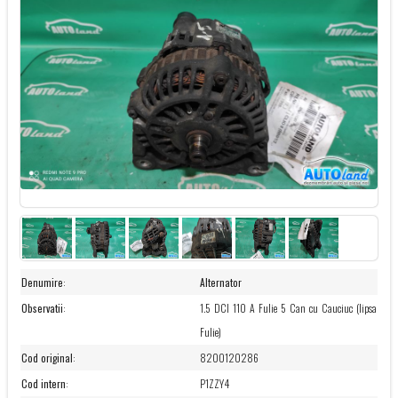
Denumire
:
Alternator
Observatii
:
1.5 DCI 110 A Fulie 5 Can cu Cauciuc (lipsa
Fulie)
Cod original
:
8200120286
Cod intern
:
P1ZZY4