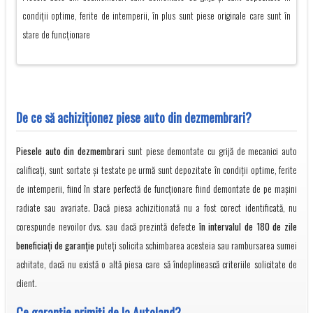
condiții optime, ferite de intemperii, în plus sunt piese originale care sunt în
stare de funcționare
De ce să achiziţionez piese auto din dezmembrari?
Piesele auto din dezmembrari
sunt piese demontate cu grijă de mecanici auto
calificați, sunt sortate și testate pe urmă sunt depozitate în condiții optime, ferite
de intemperii, fiind în stare perfectă de funcționare fiind demontate de pe mașini
radiate sau avariate. Dacă piesa achizitionată nu a fost corect identificată, nu
corespunde nevoilor dvs. sau dacă prezintă defecte
în intervalul de 180 de zile
beneficiați de garanție
puteți solicita schimbarea acesteia sau rambursarea sumei
achitate, dacă nu există o altă piesa care să îndeplinească criteriile solicitate de
client.
Ce garanţie primiţi de la Autoland?