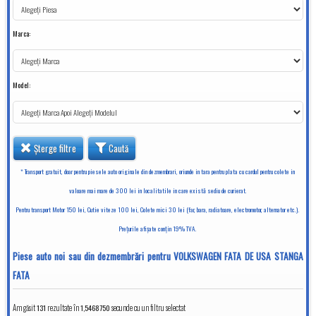
Marca:
Model:
Șterge filtre
Caută
* Transport gratuit, doar pentru piesele auto originale din dezmembrari, oriunde in tara pentru plata cu cardul pentru colete in
valoare mai mare de 300 lei in localitatile in care există sediu de curierat.
Pentru transport Motor 150 lei, Cutie viteze 100 lei, Colete mici 30 lei (far, bara, radiatoare, electromotor, alternator etc.).
Preţurile afişate conţin 19% TVA.
Piese auto noi sau din dezmembrări pentru VOLKSWAGEN FATA DE USA STANGA
FATA
Am găsit
131
rezultate în
secunde cu un filtru selectat
1,5468750