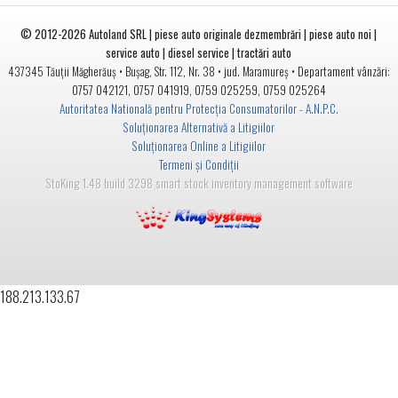
© 2012-2026
Autoland SRL | piese auto originale dezmembrări | piese auto noi |
service auto | diesel service | tractări auto
•
• jud.
• Departament vânzări:
437345
Tăuții Măgherăuș
Bușag, Str. 112, Nr. 38
Maramureș
0757 042121
,
0757 041919
,
0759 025259
,
0759 025264
Autoritatea Natională pentru Protecția Consumatorilor - A.N.P.C.
Soluționarea Alternativă a Litigiilor
Soluționarea Online a Litigiilor
Termeni și Condiții
StoKing 1.48 build 3298 smart stock inventory management software
188.213.133.67