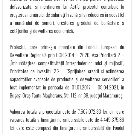
defavorizată, și menținerea lui. Astfel proiectul contribuie la
creșterea numărului de salariați în zonă și la reducerea în acest fel
a numărului de șomeri, creșterea gradului de bunăstare a
cetățenilor și dezvoltarea economică.
Proiectul, care primește finanțare din Fondul European de
Dezvoltare Regională prin POR 2014 – 2020, Axa Prioritară 2 –
„Îmbunătățirea competitivității întreprinderilor mici și mijlocii”,
Prioritatea de investiții 2.2 – “Sprijinirea creării și extinderea
capacităților avansate de producție și dezvoltarea serviciilor” a
fost implementat în perioada de 01.01.2017 – 08.04.2021, în
Bușag, Oraș Tăuții-Măgherăuș, Str. 112, nr. 38, județul Maramureș.
Valoarea totală a proiectului este de 7.507.072,33 lei, din care
valoarea totală a finanțării nerambursabile este de 4.445.375,86
lei, care este compusă din finanțare nerambursabilă din Fondul