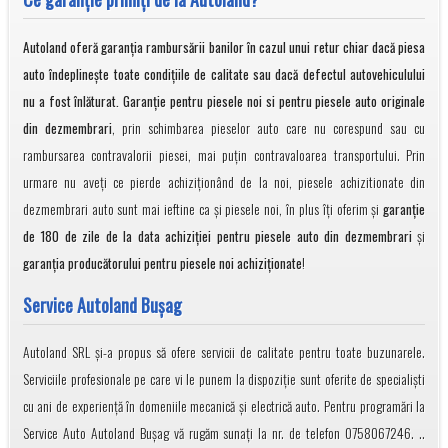
Autoland oferă garanția rambursării banilor în cazul unui retur chiar dacă piesa
auto îndeplineşte toate condiţiile de calitate sau dacă defectul autovehiculului
nu a fost înlăturat. Garanţie pentru piesele noi si pentru piesele auto originale
din dezmembrari
, prin schimbarea pieselor auto care nu corespund sau cu
rambursarea contravalorii piesei, mai puţin contravaloarea transportului. Prin
urmare nu aveți ce pierde achiziționând de la noi, piesele achizitionate din
dezmembrari auto sunt mai ieftine ca și piesele noi, în plus îți oferim și
garanție
de 180 de zile de la data achiziției pentru piesele auto din dezmembrari
și
garanția producătorului pentru piesele noi achiziționate
!
Service Autoland Bușag
Autoland SRL și-a propus să ofere servicii de calitate pentru toate buzunarele.
Serviciile profesionale pe care vi le punem la dispoziție sunt oferite de specialiști
cu ani de experiență în domeniile mecanică și electrică auto. Pentru programări la
Service Auto Autoland Bușag vă rugăm sunați la nr. de telefon 0758067246. ..