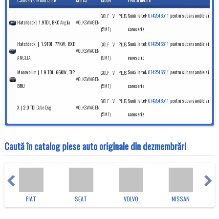
Caroserie/Motorizare
Marca
Model
Pentru detalii
GOLF V PLUS
Sună la tel:
0742546511
pentru subansamble si
Anglia
VOLKSWAGEN
Hatchback | 1.9TDI, BKC
(5M1)
caroserie
Hatchback | 1.9TDI, 77KW, BXE
GOLF V PLUS
Sună la tel:
0742546511
pentru subansamble si
VOLKSWAGEN
ANGLIA
(5M1)
caroserie
Monovolum | 1.9 TDI, 66KW, TIP
GOLF V PLUS
Sună la tel:
0742546511
pentru subansamble si
VOLKSWAGEN
(5M1)
BRU
caroserie
GOLF V PLUS
Sună la tel:
0742546511
pentru subansamble si
Cutie Dsg
VOLKSWAGEN
X | 2.0 TDI
(5M1)
caroserie
Caută în catalog piese auto originale din dezmembrări
FIAT
SEAT
VOLVO
NISSAN