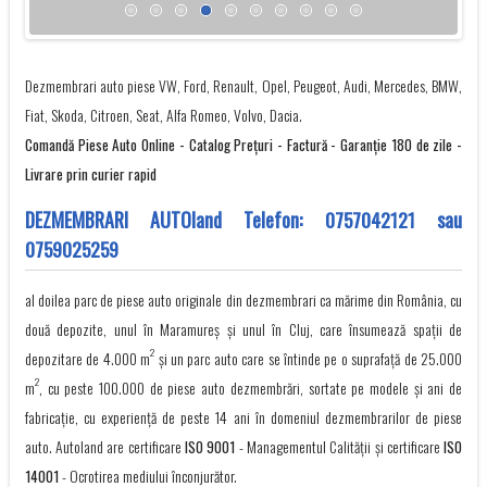
Dezmembrari auto piese VW, Ford, Renault, Opel, Peugeot, Audi, Mercedes, BMW,
Fiat, Skoda, Citroen, Seat, Alfa Romeo, Volvo, Dacia.
Comandă Piese Auto Online - Catalog Preţuri - Factură - Garanţie 180 de zile -
Livrare prin curier rapid
DEZMEMBRARI AUTOland Telefon:
0757042121
sau
0759025259
al doilea parc de piese auto originale din dezmembrari ca mărime din România, cu
două depozite, unul în Maramureș și unul în Cluj, care însumează spații de
2
depozitare de 4.000 m
și un parc auto care se întinde pe o suprafață de 25.000
2
m
, cu peste 100.000 de piese auto dezmembrări, sortate pe modele și ani de
fabricație, cu experienţă de peste 14 ani în domeniul dezmembrarilor de piese
auto. Autoland are certificare
ISO 9001
- Managementul Calității și certificare
ISO
14001
- Ocrotirea mediului înconjurător.