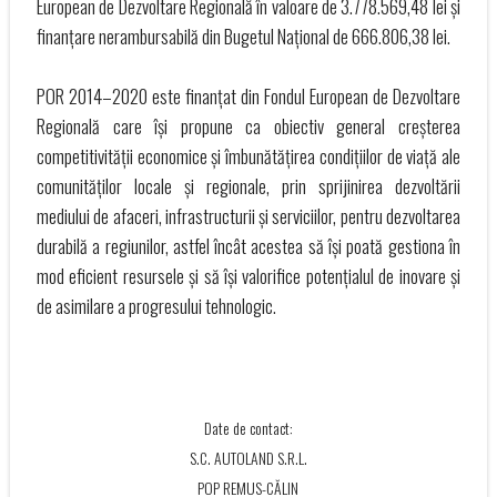
European de Dezvoltare Regională în valoare de 3.778.569,48 lei și
finanțare nerambursabilă din Bugetul Național de 666.806,38 lei.
POR 2014–2020 este finanțat din Fondul European de Dezvoltare
Regională care își propune ca obiectiv general creșterea
competitivității economice și îmbunătățirea condițiilor de viață ale
comunităților locale și regionale, prin sprijinirea dezvoltării
mediului de afaceri, infrastructurii și serviciilor, pentru dezvoltarea
durabilă a regiunilor, astfel încât acestea să își poată gestiona în
mod eficient resursele și să își valorifice potențialul de inovare și
de asimilare a progresului tehnologic.
Date de contact:
S.C. AUTOLAND S.R.L.
POP REMUS-CĂLIN