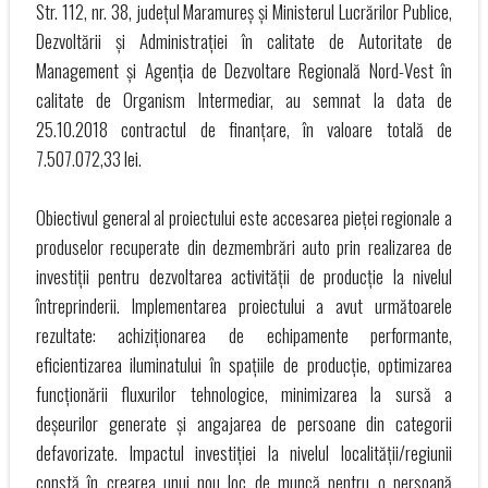
Str. 112, nr. 38, județul Maramureș și Ministerul Lucrărilor Publice,
Dezvoltării și Administrației în calitate de Autoritate de
Management și Agenția de Dezvoltare Regională Nord-Vest în
calitate de Organism Intermediar, au semnat la data de
25.10.2018 contractul de finanțare, în valoare totală de
7.507.072,33 lei.
Obiectivul general al proiectului este accesarea pieței regionale a
produselor recuperate din dezmembrări auto prin realizarea de
investiții pentru dezvoltarea activității de producție la nivelul
întreprinderii. Implementarea proiectului a avut următoarele
rezultate: achiziționarea de echipamente performante,
eficientizarea iluminatului în spațiile de producție, optimizarea
funcționării fluxurilor tehnologice, minimizarea la sursă a
deșeurilor generate și angajarea de persoane din categorii
defavorizate. Impactul investiției la nivelul localității/regiunii
constă în crearea unui nou loc de muncă pentru o persoană