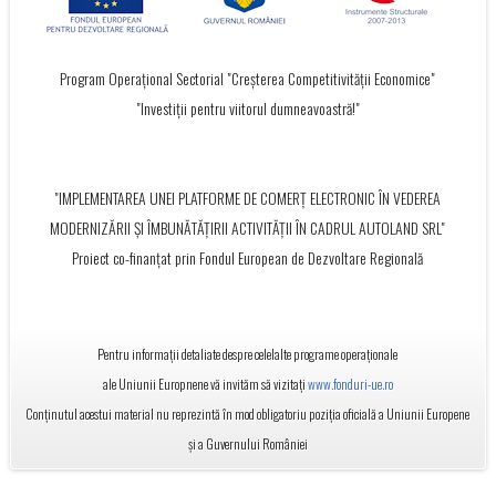
Program Operațional Sectorial "Creșterea Competitivității Economice"
"Investiții pentru viitorul dumneavoastră!"
"IMPLEMENTAREA UNEI PLATFORME DE COMERȚ ELECTRONIC ÎN VEDEREA
MODERNIZĂRII ȘI ÎMBUNĂTĂȚIRII ACTIVITĂȚII ÎN CADRUL AUTOLAND SRL"
Proiect co-finanțat prin Fondul European de Dezvoltare Regională
Pentru informații detaliate despre celelalte programe operaționale
ale Uniunii Europnene vă invităm să vizitați
www.fonduri-ue.ro
Conținutul acestui material nu reprezintă în mod obligatoriu poziția oficială a Uniunii Europene
și a Guvernului României