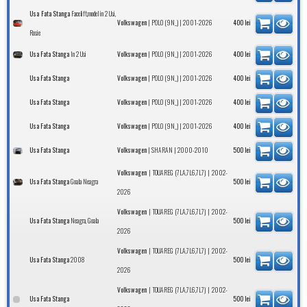
Facelift,model in 2 Usi,
Usa Fata Stanga
|
| 2001-2026
Volkswagen
POLO (9N_)
400
lei
Rosie
In 2 Usi
|
| 2001-2026
Usa Fata Stanga
Volkswagen
POLO (9N_)
400
lei
|
| 2001-2026
Usa Fata Stanga
Volkswagen
POLO (9N_)
400
lei
|
| 2001-2026
Usa Fata Stanga
Volkswagen
POLO (9N_)
400
lei
|
| 2001-2026
Usa Fata Stanga
Volkswagen
POLO (9N_)
400
lei
|
| 2000-2010
Usa Fata Stanga
Volkswagen
SHARAN
500
lei
|
| 2002-
Volkswagen
TOUAREG (7LA,7L6,7L7)
Goala Neagra
Usa Fata Stanga
500
lei
2026
|
| 2002-
Volkswagen
TOUAREG (7LA,7L6,7L7)
Neagra, Goala
Usa Fata Stanga
500
lei
2026
|
| 2002-
Volkswagen
TOUAREG (7LA,7L6,7L7)
2008
Usa Fata Stanga
500
lei
2026
|
| 2002-
Volkswagen
TOUAREG (7LA,7L6,7L7)
Usa Fata Stanga
500
lei