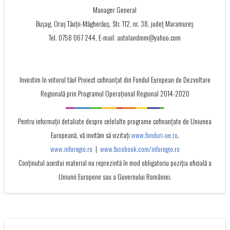
Manager General
Bușag, Oraș Tăuții-Măgherăuș, Str. 112, nr. 38, județ Maramureș
Tel. 0758 067 244, E-mail: autolandmm@yahoo.com
Investim în viitorul tău! Proiect cofinanţat din Fondul European de Dezvoltare
Regională prin Programul Operaţional Regional 2014-2020
Pentru informații detaliate despre celelalte programe cofinanțate de Uniunea
Europeană, vă invităm să vizitați
www.fonduri-ue.ro
.
www.inforegio.ro
|
www.facebook.com/inforegio.ro
Conţinutul acestui material nu reprezintă în mod obligatoriu poziţia oficială a
Uniunii Europene sau a Guvernului României.