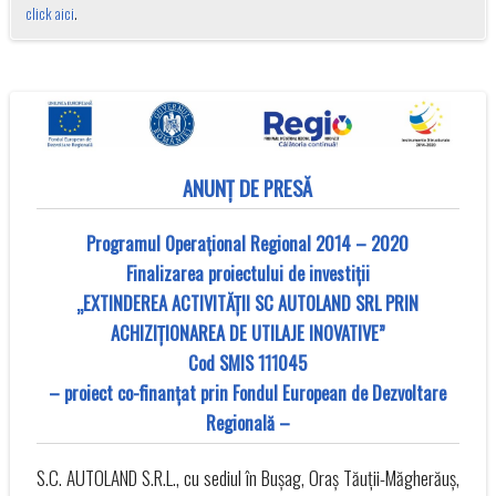
click aici
.
ANUNȚ DE PRESĂ
Programul Operațional Regional 2014 – 2020
Finalizarea proiectului de investiții
„EXTINDEREA ACTIVITĂȚII SC AUTOLAND SRL PRIN
ACHIZIȚIONAREA DE UTILAJE INOVATIVE”
Cod SMIS 111045
– proiect co-finanţat prin Fondul European de Dezvoltare
Regională –
S.C. AUTOLAND S.R.L., cu sediul în Bușag, Oraș Tăuții-Măgherăuș,