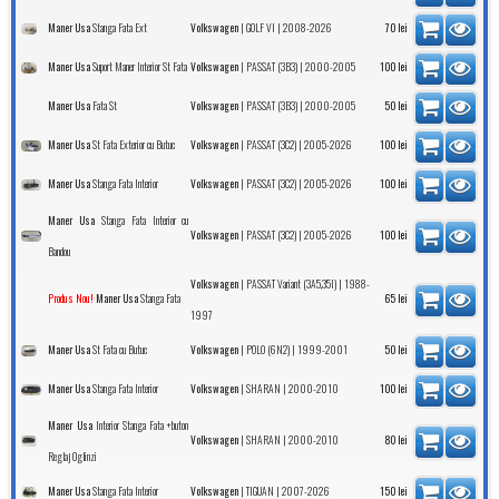
Stanga Fata Ext
|
| 2008-2026
Maner Usa
Volkswagen
GOLF VI
70
lei
Suport Maner Interior St Fata
|
| 2000-2005
Maner Usa
Volkswagen
PASSAT (3B3)
100
lei
Fata St
|
| 2000-2005
Maner Usa
Volkswagen
PASSAT (3B3)
50
lei
St Fata Exterior cu Butuc
|
| 2005-2026
Maner Usa
Volkswagen
PASSAT (3C2)
100
lei
Stanga Fata Interior
|
| 2005-2026
Maner Usa
Volkswagen
PASSAT (3C2)
100
lei
Stanga Fata Interior cu
Maner Usa
|
| 2005-2026
Volkswagen
PASSAT (3C2)
100
lei
Bandou
|
| 1988-
Volkswagen
PASSAT Variant (3A5,35I)
Stanga Fata
Produs Nou!
Maner Usa
65
lei
1997
St Fata cu Butuc
|
| 1999-2001
Maner Usa
Volkswagen
POLO (6N2)
50
lei
Stanga Fata Interior
|
| 2000-2010
Maner Usa
Volkswagen
SHARAN
100
lei
Interior Stanga Fata +buton
Maner Usa
|
| 2000-2010
Volkswagen
SHARAN
80
lei
Reglaj Oglinzi
Stanga Fata Interior
|
| 2007-2026
Maner Usa
Volkswagen
TIGUAN
150
lei