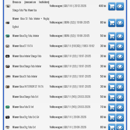
Broasca (mecanism Inchidere)
|
| 2012-2026
Volkswagen
GOLF VII
400
lei
Stanga Fata Plus Maner Usa
St Fata Interior + Reglaj
Maner Usa
|
| 1998-2005
Volkswagen
BORA (1J2)
80
lei
Oglinzi
Stg Fata, Interior
|
| 1998-2005
Maner Usa
Volkswagen
BORA (1J2)
50
lei
ST FATA
|
| 1983-1992
Maner Usa
Volkswagen
GOLF II (19E,1G1)
30
lei
Interior Stanga Fata
|
| 1997-2005
Maner Usa
Volkswagen
GOLF IV (1J1)
30
lei
Stanga Fata Interior
|
| 1997-2005
Maner Usa
Volkswagen
GOLF IV (1J1)
30
lei
St Fata Interior
|
| 1997-2005
Maner Usa
Volkswagen
GOLF IV (1J1)
50
lei
INTERIOR ST FATA
|
| 1997-2005
Maner Usa
Volkswagen
GOLF IV (1J1)
30
lei
Stanga Fata Ext
|
| 2003-2026
Maner Usa
Volkswagen
GOLF V (1K1)
50
lei
Fata St Int
|
| 2003-2026
Maner Usa
Volkswagen
GOLF V (1K1)
70
lei
Stg Fata Ext, Gri
|
| 2008-2026
Maner Usa
Volkswagen
GOLF VI
80
lei
Stg Fata Ext
|
| 2008-2026
Maner Usa
Volkswagen
GOLF VI
80
lei