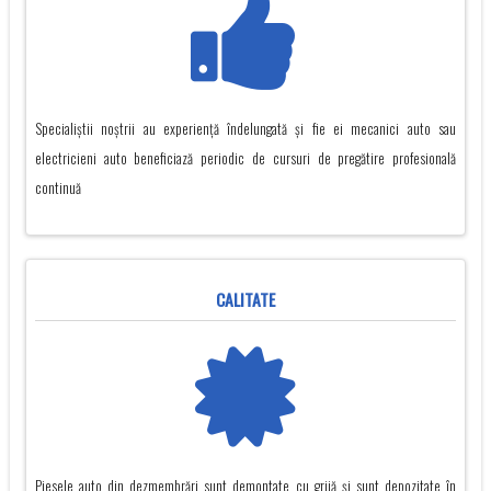
Specialiștii noștrii au experiență îndelungată și fie ei mecanici auto sau
electricieni auto beneficiază periodic de cursuri de pregătire profesională
continuă
CALITATE
Piesele auto din dezmembrări sunt demontate cu grijă și sunt depozitate în