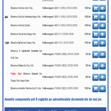
2004-2026
Fata Usa Int,st Fata
|
| 2003-2026
Diverse
Volkswagen
GOLF V (1K1)
100
lei
Fata Usa Interioara,stanga Fata
|
| 2003-2026
Diverse
Volkswagen
GOLF V (1K1)
100
lei
Fata Usa St,inter
|
| 2003-2026
Diverse
Volkswagen
GOLF V (1K1)
100
lei
Fata de Usa Stanga Fata
|
| 2008-2026
Diverse
Volkswagen
GOLF VI
100
lei
Opritor Usa Stanga Fata
|
| 2012-2026
Diverse
Volkswagen
GOLF VII
150
lei
Si Superb,cablu Deschidere Usa
Diverse
|
| 2000-2005
Volkswagen
PASSAT (3B3)
30
lei
St/dr Fata
Balama Usa Stg Fata
|
| 2005-2026
Diverse
Volkswagen
PASSAT (3C2)
50
lei
Ornament Usa
Produs Nou!
Diverse
|
| 2005-2026
Volkswagen
PASSAT (3C2)
80
lei
Stanga Fata Langa Geam
Instalatie Electrica Usa St. Fata
|
| 2005-2026
Diverse
Volkswagen
PASSAT (3C2)
100
lei
Anumite componente pot fi regăsite pe autovehiculele dezmembrate de mai jos