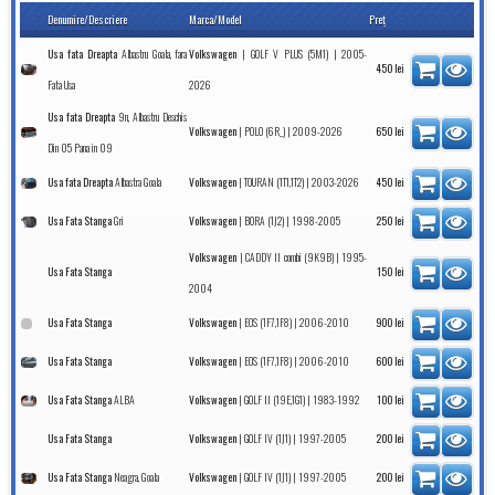
Denumire/Descriere
Marca/Model
Preţ
Albastru Goala, fara
|
| 2005-
Usa fata Dreapta
Volkswagen
GOLF V PLUS (5M1)
450
lei
Fata Usa
2026
9n, Albastru Deschis
Usa fata Dreapta
|
| 2009-2026
Volkswagen
POLO (6R_)
650
lei
Din 05 Pana in 09
Albastra Goala
|
| 2003-2026
Usa fata Dreapta
Volkswagen
TOURAN (1T1,1T2)
450
lei
Gri
|
| 1998-2005
Usa Fata Stanga
Volkswagen
BORA (1J2)
250
lei
|
| 1995-
Volkswagen
CADDY II combi (9K9B)
Usa Fata Stanga
150
lei
2004
|
| 2006-2010
Usa Fata Stanga
Volkswagen
EOS (1F7,1F8)
900
lei
|
| 2006-2010
Usa Fata Stanga
Volkswagen
EOS (1F7,1F8)
600
lei
ALBA
|
| 1983-1992
Usa Fata Stanga
Volkswagen
GOLF II (19E,1G1)
100
lei
|
| 1997-2005
Usa Fata Stanga
Volkswagen
GOLF IV (1J1)
200
lei
Neagra, Goala
|
| 1997-2005
Usa Fata Stanga
Volkswagen
GOLF IV (1J1)
200
lei