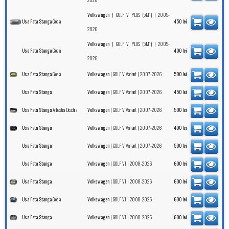
|
| 2005-
Volkswagen
GOLF V PLUS (5M1)
Goala
Usa Fata Stanga
450
lei
2026
|
| 2005-
Volkswagen
GOLF V PLUS (5M1)
Goala
Usa Fata Stanga
400
lei
2026
Goala
|
| 2007-2026
Usa Fata Stanga
Volkswagen
GOLF V Variant
500
lei
|
| 2007-2026
Usa Fata Stanga
Volkswagen
GOLF V Variant
450
lei
Albastra Deschis
|
| 2007-2026
Usa Fata Stanga
Volkswagen
GOLF V Variant
500
lei
|
| 2007-2026
Usa Fata Stanga
Volkswagen
GOLF V Variant
400
lei
|
| 2007-2026
Usa Fata Stanga
Volkswagen
GOLF V Variant
500
lei
|
| 2008-2026
Usa Fata Stanga
Volkswagen
GOLF VI
600
lei
|
| 2008-2026
Usa Fata Stanga
Volkswagen
GOLF VI
600
lei
Goala
|
| 2008-2026
Usa Fata Stanga
Volkswagen
GOLF VI
600
lei
|
| 2008-2026
Usa Fata Stanga
Volkswagen
GOLF VI
600
lei