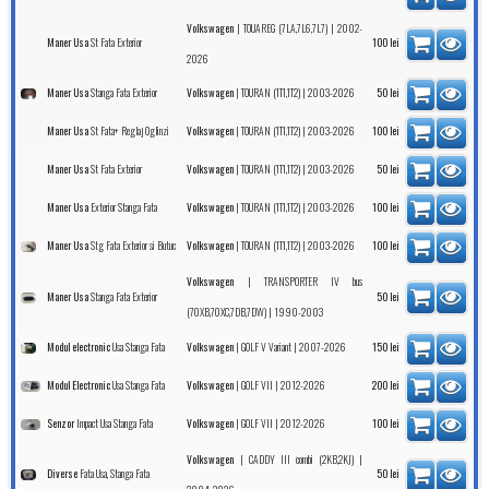
|
| 2002-
Volkswagen
TOUAREG (7LA,7L6,7L7)
St Fata Exterior
Maner Usa
100
lei
2026
Stanga Fata Exterior
|
| 2003-2026
Maner Usa
Volkswagen
TOURAN (1T1,1T2)
50
lei
St Fata+ Reglaj Oglinzi
|
| 2003-2026
Maner Usa
Volkswagen
TOURAN (1T1,1T2)
100
lei
St Fata Exterior
|
| 2003-2026
Maner Usa
Volkswagen
TOURAN (1T1,1T2)
50
lei
Exterior Stanga Fata
|
| 2003-2026
Maner Usa
Volkswagen
TOURAN (1T1,1T2)
100
lei
Stg Fata Exterior si Butuc
|
| 2003-2026
Maner Usa
Volkswagen
TOURAN (1T1,1T2)
100
lei
|
Volkswagen
TRANSPORTER IV bus
Stanga Fata Exterior
Maner Usa
50
lei
| 1990-2003
(70XB,70XC,7DB,7DW)
Usa Stanga Fata
|
| 2007-2026
Modul electronic
Volkswagen
GOLF V Variant
150
lei
Usa Stanga Fata
|
| 2012-2026
Modul Electronic
Volkswagen
GOLF VII
200
lei
Impact Usa Stanga Fata
|
| 2012-2026
Senzor
Volkswagen
GOLF VII
100
lei
|
|
Volkswagen
CADDY III combi (2KB,2KJ)
Fata Usa, Stanga Fata
Diverse
50
lei