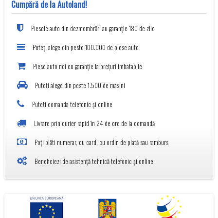
Cumpără de la Autoland!
Piesele auto din dezmembrări au garanție 180 de zile
Puteți alege din peste 100.000 de piese auto
Piese auto noi cu garanție la prețuri imbatabile
Puteți alege din peste 1.500 de mașini
Puteți comanda telefonic și online
Livrare prin curier rapid în 24 de ore de la comandă
Poți plăti numerar, cu card, cu ordin de plată sau ramburs
Beneficiezi de asistență tehnică telefonic și online