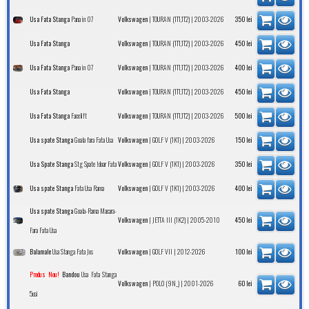
Pana in 07
|
| 2003-2026
Usa Fata Stanga
Volkswagen
TOURAN (1T1,1T2)
350
lei
|
| 2003-2026
Usa Fata Stanga
Volkswagen
TOURAN (1T1,1T2)
450
lei
Pana in 07
|
| 2003-2026
Usa Fata Stanga
Volkswagen
TOURAN (1T1,1T2)
400
lei
|
| 2003-2026
Usa Fata Stanga
Volkswagen
TOURAN (1T1,1T2)
450
lei
Facelift
|
| 2003-2026
Usa Fata Stanga
Volkswagen
TOURAN (1T1,1T2)
500
lei
Goala fara Fata Usa
|
| 2003-2026
Usa spate Stanga
Volkswagen
GOLF V (1K1)
150
lei
Stg Spate !doar Fata
|
| 2003-2026
Usa Spate Stanga
Volkswagen
GOLF V (1K1)
350
lei
Fata Usa Rama
|
| 2003-2026
Usa spate Stanga
Volkswagen
GOLF V (1K1)
400
lei
Goala-Rama Macara-
Usa spate Stanga
|
| 2005-2010
Volkswagen
JETTA III (1K2)
450
lei
Fara Fata Usa
Usa Stanga Fata Jos
|
| 2012-2026
Balamale
Volkswagen
GOLF VII
100
lei
Usa Fata Stanga
Produs Nou!
Bandou
|
| 2001-2026
Volkswagen
POLO (9N_)
60
lei
5usi