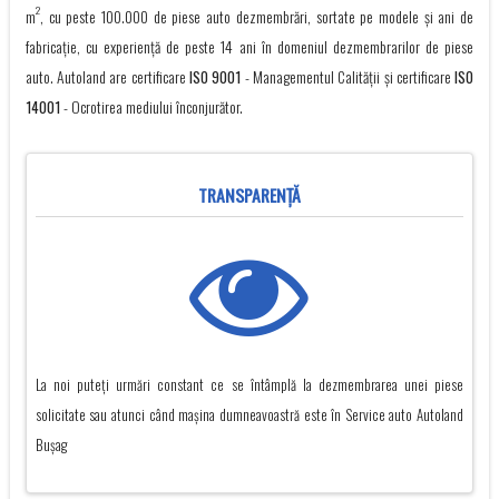
2
m
, cu peste 100.000 de piese auto dezmembrări, sortate pe modele și ani de
fabricație, cu experienţă de peste 14 ani în domeniul dezmembrarilor de piese
auto. Autoland are certificare
ISO 9001
- Managementul Calității și certificare
ISO
14001
- Ocrotirea mediului înconjurător.
TRANSPARENŢĂ
La noi puteți urmări constant ce se întâmplă la dezmembrarea unei piese
solicitate sau atunci când mașina dumneavoastră este în Service auto Autoland
Buşag