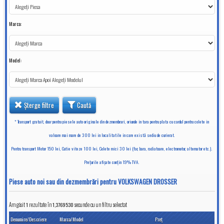
Marca:
Model:
Șterge filtre
Caută
* Transport gratuit, doar pentru piesele auto originale din dezmembrari, oriunde in tara pentru plata cu cardul pentru colete in
valoare mai mare de 300 lei in localitatile in care există sediu de curierat.
Pentru transport Motor 150 lei, Cutie viteze 100 lei, Colete mici 30 lei (far, bara, radiatoare, electromotor, alternator etc.).
Preţurile afişate conţin 19% TVA.
Piese auto noi sau din dezmembrări pentru VOLKSWAGEN DROSSER
Am găsit
1
rezultate în
secunde cu un filtru selectat
1,3769530
Denumire/Descriere
Marca/Model
Preţ