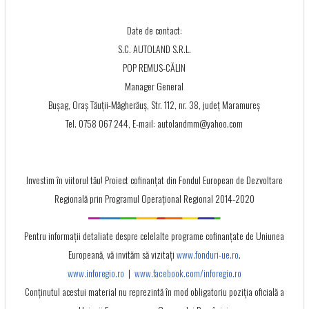
Date de contact:
S.C. AUTOLAND S.R.L.
POP REMUS-CĂLIN
Manager General
Bușag, Oraș Tăuții-Măgherăuș, Str. 112, nr. 38, județ Maramureș
Tel. 0758 067 244, E-mail: autolandmm@yahoo.com
Investim în viitorul tău! Proiect cofinanţat din Fondul European de Dezvoltare
Regională prin Programul Operaţional Regional 2014-2020
Pentru informații detaliate despre celelalte programe cofinanțate de Uniunea
Europeană, vă invităm să vizitați
www.fonduri-ue.ro
.
www.inforegio.ro
|
www.facebook.com/inforegio.ro
Conţinutul acestui material nu reprezintă în mod obligatoriu poziţia oficială a