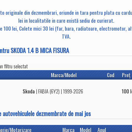
uto originale din dezmembrari, oriunde in tara pentru plata cu card
lei in localitatile in care există sediu de curierat.
 100 lei, Colete mici 30 lei (far, bara, radiatoare, electromotor, a
TVA.
entru SKODA 1.4 B MICA FISURA
 filtru selectat
Marca/Model
Cod
Preţ
Skoda
|
FABIA (6Y2)
| 1999-2026
100
l
e autovehiculele dezmembrate de mai jos
erie/Motorizare
Marca
Model
Anul