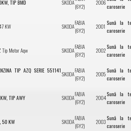
40KW, TIP BMD
SKODA
2006
(6Y2)
caroserie
FABIA
Sună la t
47 KW
SKODA
2001
(6Y2)
caroserie
FABIA
Sună la t
Z
Tip Motor Aqw
SKODA
2002
(6Y2)
caroserie
ENZINA TIP AZQ SERIE 551141
FABIA
Sună la t
SKODA
2005
(6Y2)
caroserie
FABIA
Sună la t
0KW, TIP AWY
SKODA
2004
(6Y2)
caroserie
FABIA
Sună la t
A, 50 KW
SKODA
2003
(6Y2)
caroserie