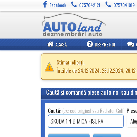
Facebook
0757042121
0757041919
ACASĂ
DESPRE NOI
Stimați clienți,
În zilele de 24.12.2024, 26.12.2024, 26.1
Caută şi comandă piese auto noi sau d
Caută:
(ex: cod original sau Radiator Golf 2.0TDI
Piese