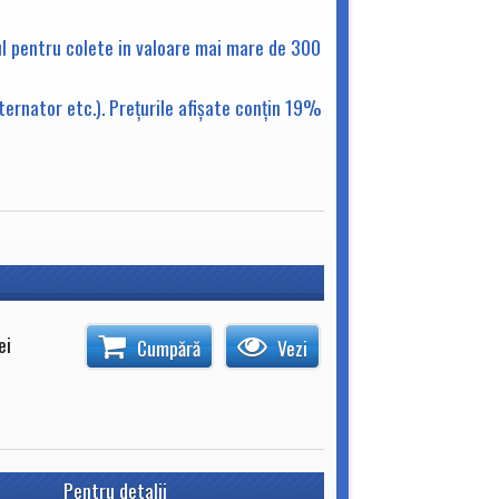
ul pentru colete in valoare mai mare de 300
lternator etc.). Preţurile afişate conţin 19%
ei
Cumpără
Vezi
Pentru detalii