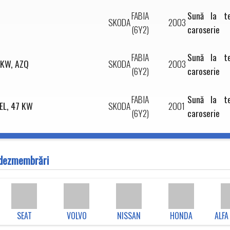
FABIA
Sună la t
SKODA
2003
(6Y2)
caroserie
FABIA
Sună la t
7KW, AZQ
SKODA
2003
(6Y2)
caroserie
FABIA
Sună la t
SEL, 47 KW
SKODA
2001
(6Y2)
caroserie
n dezmembrări
SEAT
VOLVO
NISSAN
HONDA
ALFA