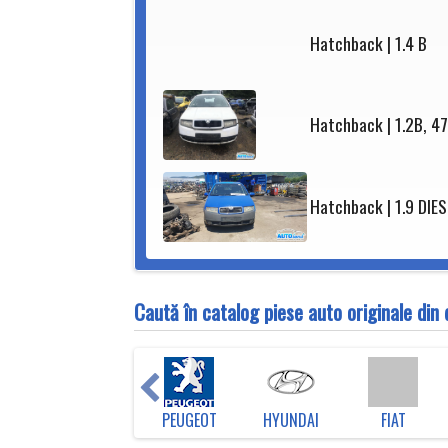
Hatchback | 1.4 B
Hatchback | 1.2B, 4
Hatchback | 1.9 DIE
Caută în catalog piese auto originale di
EN
TOYOTA
PEUGEOT
HYUNDAI
FIAT