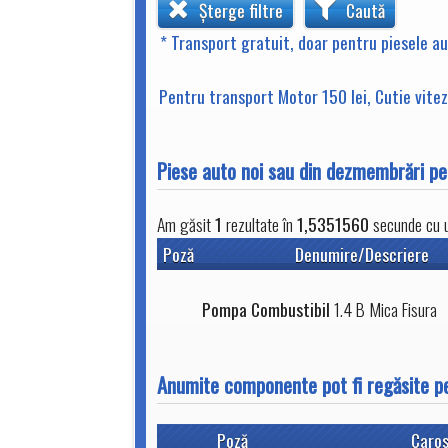
Șterge filtre
Caută
* Transport gratuit, doar pentru piesele a
Pentru transport Motor 150 lei, Cutie viteze
Piese auto noi sau din dezmembrări p
Am găsit
1
rezultate în
1,5351560
secunde cu un
Poză
Denumire/Descriere
Pompa Combustibil
1.4 B Mica Fisura
Anumite componente pot fi regăsite p
Poză
Caros