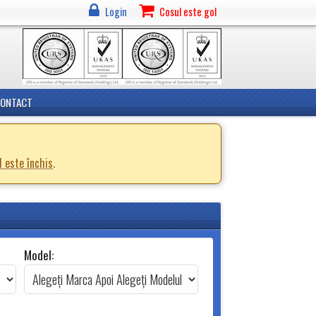
Login
Cosul este gol
CONTACT
d este închis
.
Model: