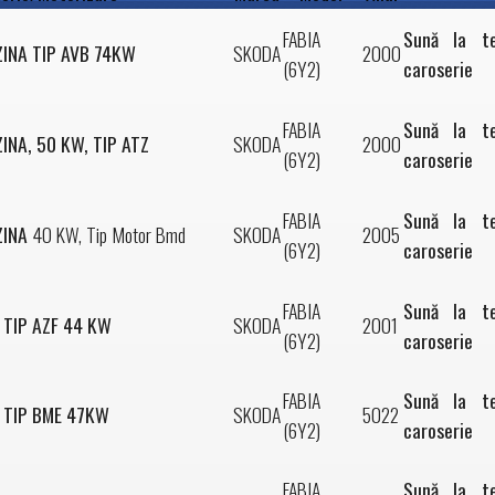
FABIA
Sună la t
ZINA TIP AVB 74KW
SKODA
2000
(6Y2)
caroserie
FABIA
Sună la t
ZINA, 50 KW, TIP ATZ
SKODA
2000
(6Y2)
caroserie
FABIA
Sună la t
ZINA
40 KW, Tip Motor Bmd
SKODA
2005
(6Y2)
caroserie
FABIA
Sună la t
A TIP AZF 44 KW
SKODA
2001
(6Y2)
caroserie
FABIA
Sună la t
NA TIP BME 47KW
SKODA
5022
(6Y2)
caroserie
FABIA
Sună la t