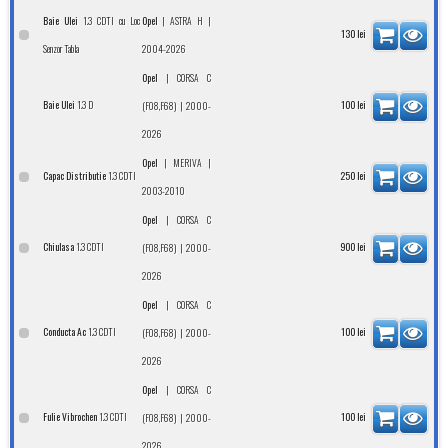
1.3 CDTI cu Loc
|
|
Baie Ulei
Opel
ASTRA H
130
lei
Senzor Tabla
2004-2026
|
Opel
CORSA C
1.3 D
Baie Ulei
| 2000-
100
lei
(F08,F68)
2026
|
|
Opel
MERIVA
1.3 CDTI
Capac Distributie
250
lei
2003-2010
|
Opel
CORSA C
1.3 CDTI
Chiulasa
| 2000-
900
lei
(F08,F68)
2026
|
Opel
CORSA C
1.3 CDTI
Conducta Ac
| 2000-
100
lei
(F08,F68)
2026
|
Opel
CORSA C
1.3 CDTI
Fulie Vibrochen
| 2000-
100
lei
(F08,F68)
2026