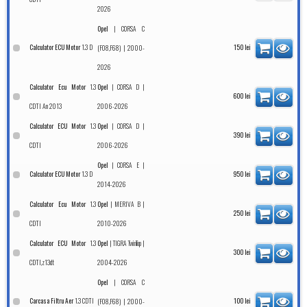
2026
|
Opel
CORSA C
1.3 D
Calculator ECU Motor
| 2000-
150
lei
(F08,F68)
2026
1.3
|
|
Calculator Ecu Motor
Opel
CORSA D
600
lei
CDTI An 2013
2006-2026
1.3
|
|
Calculator ECU Motor
Opel
CORSA D
390
lei
CDTI
2006-2026
|
|
Opel
CORSA E
1.3 D
Calculator ECU Motor
950
lei
2014-2026
1.3
|
|
Calculator Ecu Motor
Opel
MERIVA B
250
lei
CDTI
2010-2026
1.3
|
|
Calculator ECU Motor
Opel
TIGRA TwinTop
300
lei
CDTI,z13dt
2004-2026
|
Opel
CORSA C
1.3 CDTI
Carcasa Filtru Aer
| 2000-
100
lei
(F08,F68)