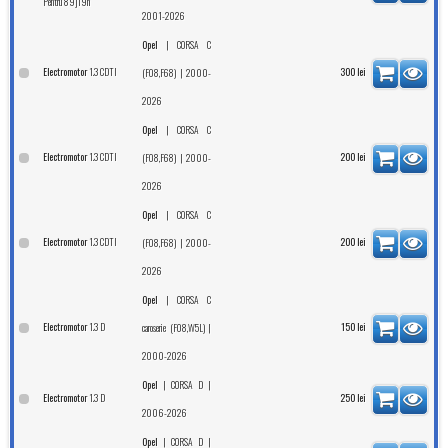
Pentru 89j19h
2001-2026
|
Opel
CORSA C
1.3 CDTI
Electromotor
| 2000-
300
lei
(F08,F68)
2026
|
Opel
CORSA C
1.3 CDTI
Electromotor
| 2000-
200
lei
(F08,F68)
2026
|
Opel
CORSA C
1.3 CDTI
Electromotor
| 2000-
200
lei
(F08,F68)
2026
|
Opel
CORSA C
1.3 D
Electromotor
|
150
lei
caroserie (F08,W5L)
2000-2026
|
|
Opel
CORSA D
1.3 D
Electromotor
250
lei
2006-2026
|
|
Opel
CORSA D