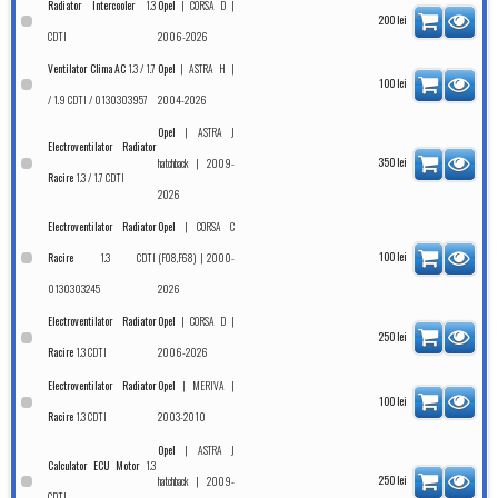
1.3
|
|
Radiator Intercooler
Opel
CORSA D
200
lei
CDTI
2006-2026
1.3 / 1.7
|
|
Ventilator Clima AC
Opel
ASTRA H
100
lei
/ 1.9 CDTI / 0130303957
2004-2026
|
Opel
ASTRA J
Electroventilator Radiator
| 2009-
350
lei
hatchback
1.3 / 1.7 CDTI
Racire
2026
|
Electroventilator Radiator
Opel
CORSA C
1.3 CDTI
| 2000-
100
lei
Racire
(F08,F68)
0130303245
2026
|
|
Electroventilator Radiator
Opel
CORSA D
250
lei
1.3 CDTI
2006-2026
Racire
|
|
Electroventilator Radiator
Opel
MERIVA
100
lei
1.3 CDTI
2003-2010
Racire
|
Opel
ASTRA J
1.3
Calculator ECU Motor
| 2009-
250
lei
hatchback
CDTI