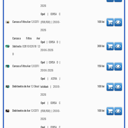
2026
|
Opel
CORSA C
1.3 CDTI
Carcasa Filtru Aer
| 2000-
100
lei
(F08,F68)
2026
Carcasa Filtru Aer
|
|
Opel
CORSA D
Debitmetru 0281002618 1.3
300
lei
2006-2026
D
|
|
Opel
CORSA D
1.3 CDTI
Carcasa Filtru Aer
150
lei
2006-2026
|
Opel
ASTRA J
1.3 Diesel
Debitmetru de Aer
| 2009-
100
lei
hatchback
2026
|
Opel
CORSA C
1.3 CDTI
Debitmetru de Aer
| 2000-
100
lei
(F08,F68)
2026
|
Opel
CORSA C