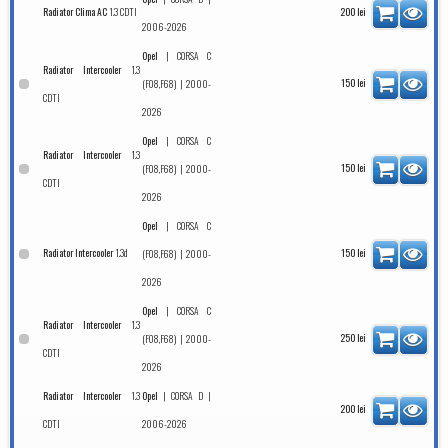
1.3 CDTI
Radiator Clima AC
200
lei
2006-2026
|
Opel
CORSA C
1.3
Radiator Intercooler
| 2000-
150
lei
(F08,F68)
CDTI
2026
|
Opel
CORSA C
1.3
Radiator Intercooler
| 2000-
150
lei
(F08,F68)
CDTI
2026
|
Opel
CORSA C
1.3d
Radiator Intercooler
| 2000-
150
lei
(F08,F68)
2026
|
Opel
CORSA C
1.3
Radiator Intercooler
| 2000-
250
lei
(F08,F68)
CDTI
2026
1.3
|
|
Radiator Intercooler
Opel
CORSA D
200
lei
CDTI
2006-2026