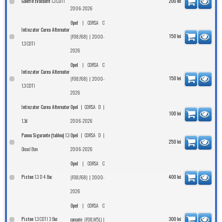
1.3 CDTI
Galerie Evacuare
200
lei
2006-2026
|
Opel
CORSA C
Intinzator Curea Alternator
| 2000-
150
lei
(F08,F68)
1.3 CDTI
2026
|
Opel
CORSA C
Intinzator Curea Alternator
| 2000-
150
lei
(F08,F68)
1.3 CDTI
2026
|
|
Intinzator Curea Alternator
Opel
CORSA D
100
lei
1.3d
2006-2026
1.3
|
|
Panou Sigurante (tablou)
Opel
CORSA D
250
lei
Diesel Bsm
2006-2026
|
Opel
CORSA C
1.3 D 4 Buc
Piston
| 2000-
400
lei
(F08,F68)
2026
|
Opel
CORSA C
1.3 CDTI 3 Buc
Piston
|
300
lei
caroserie (F08,W5L)