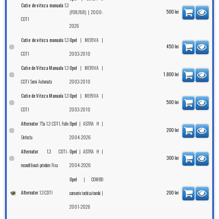
1.3
Cutie de viteza manuala
| 2000-
500
lei
(F08,F68)
CDTI
2026
1.3
|
|
Cutie de viteza manuala
Opel
MERIVA
450
lei
CDTI
2003-2010
1.3
|
|
Cutie de Viteza Manuala
Opel
MERIVA
1.800
lei
CDTI Semi Automata
2003-2010
1.3
|
|
Cutie de Viteza Manuala
Opel
MERIVA
500
lei
CDTI
2003-2010
75a 1.3 CDTI, Fulie
|
|
Alternator
Opel
ASTRA H
200
lei
Defecta
2004-2026
1.3 CDTI-
|
|
Alternator
Opel
ASTRA H
300
lei
reconditionat-prindere Fixa
2004-2026
|
Opel
COMBO
1.3 CDTI
Alternator
|
200
lei
caroserie inchisa/combi
2001-2026