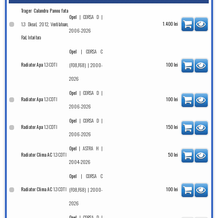
Trager Calandru Panou fata
|
|
Opel
CORSA D
1.3 Diesel, 2012, Ventilatoare,
1.400
lei
2006-2026
Rad, Intaritura
|
Opel
CORSA C
1.3 CDTI
Radiator Apa
| 2000-
100
lei
(F08,F68)
2026
|
|
Opel
CORSA D
1.3 CDTI
Radiator Apa
100
lei
2006-2026
|
|
Opel
CORSA D
1.3 CDTI
Radiator Apa
150
lei
2006-2026
|
|
Opel
ASTRA H
1.3 CDTI
Radiator Clima AC
50
lei
2004-2026
|
Opel
CORSA C
1.3 CDTI
Radiator Clima AC
| 2000-
100
lei
(F08,F68)
2026
|
|
Opel
CORSA D