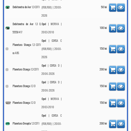
1.3 CDTI
Debitmetru de Aer
| 2000-
50
lei
(F08,F68)
2026
1.3 D,
|
|
Debitmetru de Aer
Opel
MERIVA
100
lei
55558417
2003-2010
|
Opel
CORSA C
1.3 CDTI
Planetara Stanga
| 2000-
150
lei
(F08,F68)
cu ABS
2026
|
|
Opel
CORSA D
1.3 CDTI
Planetara Stanga
200
lei
2006-2026
|
|
Opel
CORSA D
1.3 D
Planetara Stanga
150
lei
2006-2026
|
|
Opel
MERIVA
1.3 D
Planetara Stanga
150
lei
2003-2010
|
Opel
CORSA C
1.3 CDTI
Planetara Dreapta
| 2000-
200
lei
(F08,F68)