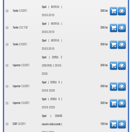
|
|
Opel
MERIVA
1.3 CDTI
Turbo
300
lei
2003-2010
|
|
Opel
MERIVA
1.3 C TDI
Turbo
300
lei
2003-2010
|
|
Opel
MERIVA
1.3 CDTI
Turbo
300
lei
2003-2010
|
Opel
CORSA C
1.3 CDTI
Injector
| 2000-
300
lei
(F08,F68)
2026
|
|
Opel
CORSA D
1.3 CDTI
Injector
300
lei
2006-2026
|
|
Opel
CORSA D
1.3 CDTI
Injector
300
lei
2006-2026
|
Opel
COMBO
1.3 CDTI
EGR
|
150
lei
caroserie inchisa/combi