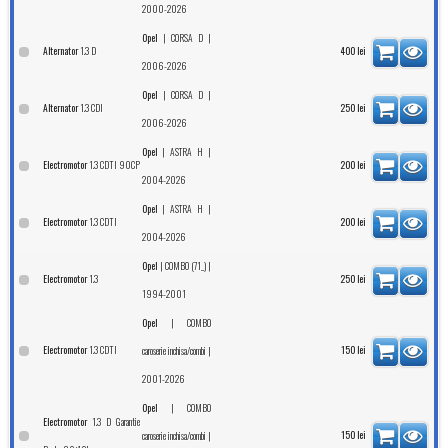
2000-2026
|
|
Opel
CORSA D
1.3 D
Alternator
400
lei
2006-2026
|
|
Opel
CORSA D
1.3 CDI
Alternator
250
lei
2006-2026
|
|
Opel
ASTRA H
1.3 CDTI 90CP
Electromotor
200
lei
2004-2026
|
|
Opel
ASTRA H
1.3 CDTI
Electromotor
200
lei
2004-2026
|
|
Opel
COMBO (71_)
1.3
Electromotor
250
lei
1994-2001
|
Opel
COMBO
1.3 CDTI
Electromotor
|
150
lei
caroserie inchisa/combi
2001-2026
|
Opel
COMBO
1.3 D Garantie
Electromotor
|
150
lei
caroserie inchisa/combi