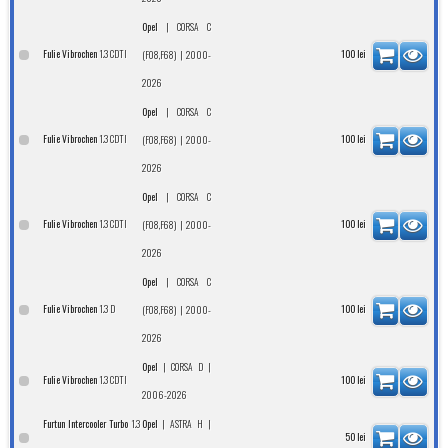
|
Opel
CORSA C
1.3 CDTI
Fulie Vibrochen
| 2000-
100
lei
(F08,F68)
2026
|
Opel
CORSA C
1.3 CDTI
Fulie Vibrochen
| 2000-
100
lei
(F08,F68)
2026
|
Opel
CORSA C
1.3 CDTI
Fulie Vibrochen
| 2000-
100
lei
(F08,F68)
2026
|
Opel
CORSA C
1.3 D
Fulie Vibrochen
| 2000-
100
lei
(F08,F68)
2026
|
|
Opel
CORSA D
1.3 CDTI
Fulie Vibrochen
100
lei
2006-2026
1.3
|
|
Furtun Intercooler Turbo
Opel
ASTRA H
50
lei