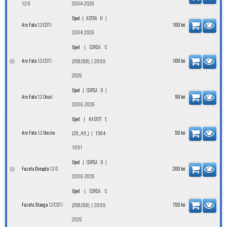
1.3 D
2004-2026
|
|
Opel
ASTRA H
1.3 CDTI
Arc Fata
100
lei
2004-2026
|
Opel
CORSA C
1.3 CDTI
Arc Fata
| 2000-
100
lei
(F08,F68)
2026
|
|
Opel
CORSA D
1.3 Diesel
Arc Fata
90
lei
2006-2026
|
Opel
KADETT E
1.3 Benzina
Arc Fata
| 1984-
50
lei
(39_,49_)
1991
|
|
Opel
CORSA D
1.3 D
Fuzeta Dreapta
200
lei
2006-2026
|
Opel
CORSA C
1.3 CDTI
Fuzeta Stanga
| 2000-
150
lei
(F08,F68)
2026