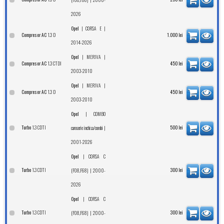
2026
|
|
Opel
CORSA E
1.3 D
Compresor AC
1.000
lei
2014-2026
|
|
Opel
MERIVA
1.3 CTDI
Compresor AC
450
lei
2003-2010
|
|
Opel
MERIVA
1.3 D
Compresor AC
450
lei
2003-2010
|
Opel
COMBO
1.3 CDTI
Turbo
|
500
lei
caroserie inchisa/combi
2001-2026
|
Opel
CORSA C
1.3 CDTI
Turbo
| 2000-
300
lei
(F08,F68)
2026
|
Opel
CORSA C
1.3 CDTI
Turbo
| 2000-
300
lei
(F08,F68)