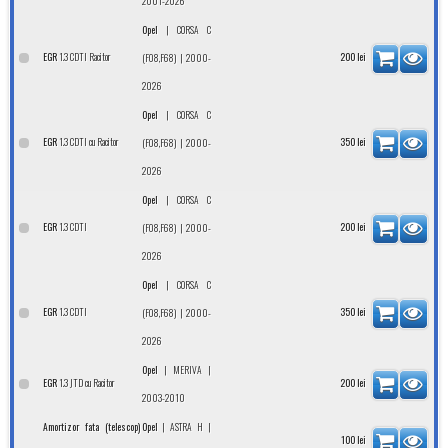
2001-2026
|
Opel
CORSA C
1.3 CDTI Racitor
EGR
| 2000-
200
lei
(F08,F68)
2026
|
Opel
CORSA C
1.3 CDTI cu Racitor
EGR
| 2000-
350
lei
(F08,F68)
2026
|
Opel
CORSA C
1.3 CDTI
EGR
| 2000-
200
lei
(F08,F68)
2026
|
Opel
CORSA C
1.3 CDTI
EGR
| 2000-
350
lei
(F08,F68)
2026
|
|
Opel
MERIVA
1.3 JTD cu Racitor
EGR
200
lei
2003-2010
|
|
Amortizor fata (telescop)
Opel
ASTRA H
100
lei