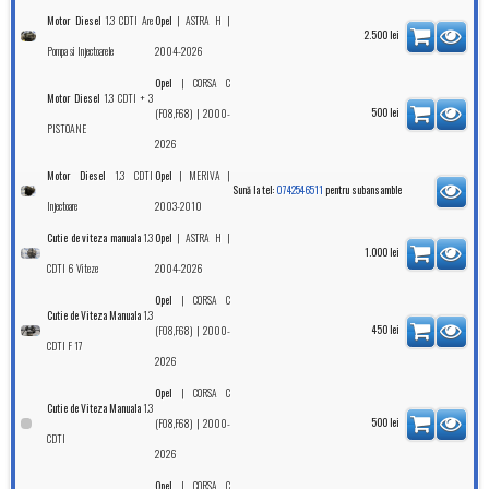
1.3 CDTI Are
|
|
Motor Diesel
Opel
ASTRA H
2.500
lei
Pompa si Injectoarele
2004-2026
|
Opel
CORSA C
1.3 CDTI + 3
Motor Diesel
| 2000-
500
lei
(F08,F68)
PISTOANE
2026
1.3 CDTI
|
|
Motor Diesel
Opel
MERIVA
Sună la tel:
0742546511
pentru subansamble
Injectoare
2003-2010
1.3
|
|
Cutie de viteza manuala
Opel
ASTRA H
1.000
lei
CDTI 6 Viteze
2004-2026
|
Opel
CORSA C
1.3
Cutie de Viteza Manuala
| 2000-
450
lei
(F08,F68)
CDTI F 17
2026
|
Opel
CORSA C
1.3
Cutie de Viteza Manuala
| 2000-
500
lei
(F08,F68)
CDTI
2026
|
Opel
CORSA C