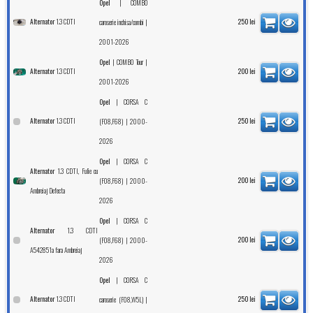
|
Opel
COMBO
1.3 CDTI
Alternator
|
250
lei
caroserie inchisa/combi
2001-2026
|
|
Opel
COMBO Tour
1.3 CDTI
Alternator
200
lei
2001-2026
|
Opel
CORSA C
1.3 CDTI
Alternator
| 2000-
250
lei
(F08,F68)
2026
|
Opel
CORSA C
1.3 CDTI, Fulie cu
Alternator
| 2000-
200
lei
(F08,F68)
Ambreiaj Defecta
2026
|
Opel
CORSA C
1.3 CDTI
Alternator
| 2000-
200
lei
(F08,F68)
A542851a fara Ambreiaj
2026
|
Opel
CORSA C
1.3 CDTI
Alternator
|
250
lei
caroserie (F08,W5L)