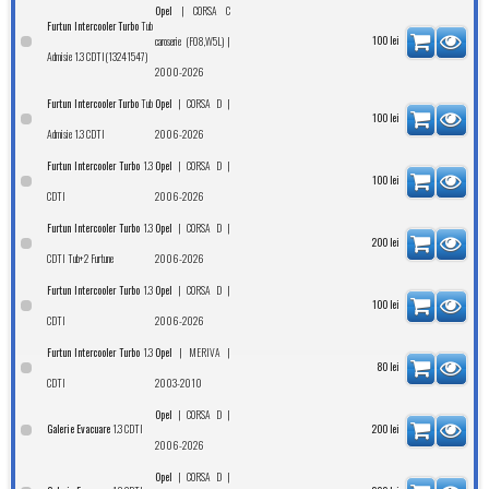
|
Opel
CORSA C
Tub
Furtun Intercooler Turbo
|
100
lei
caroserie (F08,W5L)
Admisie 1.3 CDTI(13241547)
2000-2026
Tub
|
|
Furtun Intercooler Turbo
Opel
CORSA D
100
lei
Admisie 1.3 CDTI
2006-2026
1.3
|
|
Furtun Intercooler Turbo
Opel
CORSA D
100
lei
CDTI
2006-2026
1.3
|
|
Furtun Intercooler Turbo
Opel
CORSA D
200
lei
CDTI Tub+2 Furtune
2006-2026
1.3
|
|
Furtun Intercooler Turbo
Opel
CORSA D
100
lei
CDTI
2006-2026
1.3
|
|
Furtun Intercooler Turbo
Opel
MERIVA
80
lei
CDTI
2003-2010
|
|
Opel
CORSA D
1.3 CDTI
Galerie Evacuare
200
lei
2006-2026
|
|
Opel
CORSA D