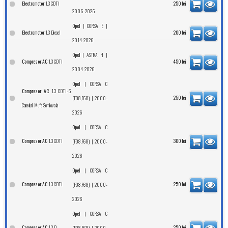
1.3 CDTI
Electromotor
250
lei
2006-2026
|
|
Opel
CORSA E
1.3 Diesel
Electromotor
200
lei
2014-2026
|
|
Opel
ASTRA H
1.3 CDTI
Compresor AC
450
lei
2004-2026
|
Opel
CORSA C
1.3 CDTI-6
Compresor AC
| 2000-
250
lei
(F08,F68)
Caneluri Mufa Semiovala
2026
|
Opel
CORSA C
1.3 CDTI
Compresor AC
| 2000-
300
lei
(F08,F68)
2026
|
Opel
CORSA C
1.3 CDTI
Compresor AC
| 2000-
250
lei
(F08,F68)
2026
|
Opel
CORSA C
1.3 D
Compresor AC
| 2000-
250
lei
(F08,F68)