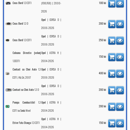
1.3 CDTI
Ceas Bord
| 2000-
100
lei
(F08,F68)
2026
|
|
Opel
CORSA D
1.3 D
Ceas Bord
200
lei
2006-2026
|
|
Opel
CORSA D
1.3 CDTI
Ceas Bord
250
lei
2006-2026
|
|
Coloana Directie (volan)
Opel
ASTRA H
150
lei
1.3CDTI
2004-2026
1.3
|
|
Contact cu Chei Auto
Opel
CORSA D
400
lei
CDTI, Hb, Gri, 2007
2006-2026
|
|
Opel
CORSA D
1.3 D
Contact cu Chei Auto
200
lei
2006-2026
1.3
|
|
Pompa Combustibil
Opel
ASTRA H
200
lei
CDTI cu Sonda Nivel
2004-2026
|
|
Opel
ASTRA H
1.3 CDTI
Etrier Fata Stanga
150
lei
2004-2026