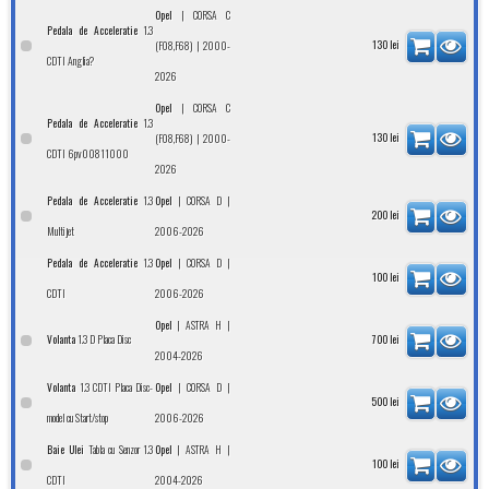
|
Opel
CORSA C
1.3
Pedala de Acceleratie
| 2000-
130
lei
(F08,F68)
CDTI Anglia?
2026
|
Opel
CORSA C
1.3
Pedala de Acceleratie
| 2000-
130
lei
(F08,F68)
CDTI 6pv00811000
2026
1.3
|
|
Pedala de Acceleratie
Opel
CORSA D
200
lei
Multijet
2006-2026
1.3
|
|
Pedala de Acceleratie
Opel
CORSA D
100
lei
CDTI
2006-2026
|
|
Opel
ASTRA H
1.3 D Placa Disc
Volanta
700
lei
2004-2026
1.3 CDTI Placa Disc-
|
|
Volanta
Opel
CORSA D
500
lei
model cu Start/stop
2006-2026
Tabla cu Senzor 1.3
|
|
Baie Ulei
Opel
ASTRA H
100
lei
CDTI
2004-2026