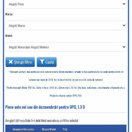
Marca:
Model:
Șterge filtre
Caută
* Transport gratuit, doar pentru piesele auto originale din dezmembrari, oriunde in tara pentru plata cu cardul pentru colete in
valoare mai mare de 300 lei in localitatile in care există sediu de curierat.
Pentru transport Motor 150 lei, Cutie viteze 100 lei, Colete mici 30 lei (far, bara, radiatoare, electromotor, alternator etc.).
Preţurile afişate conţin 19% TVA.
Piese auto noi sau din dezmembrări pentru OPEL 1.3 D
Am găsit
227
rezultate în
secunde cu un filtru selectat
1,4687500
Denumire/Descriere
Marca/Model
Preţ