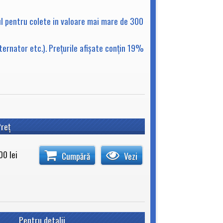
ul pentru colete in valoare mai mare de 300
lternator etc.). Preţurile afişate conţin 19%
reţ
00
lei
Cumpără
Vezi
Pentru detalii