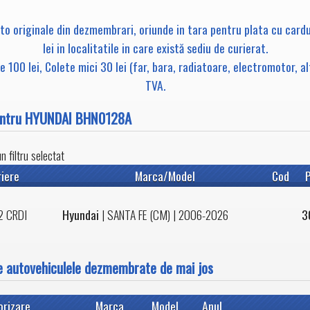
uto originale din dezmembrari, oriunde in tara pentru plata cu card
lei in localitatile in care există sediu de curierat.
 100 lei, Colete mici 30 lei (far, bara, radiatoare, electromotor, a
TVA.
pentru HYUNDAI BHN0128A
 filtru selectat
iere
Marca/Model
Cod
P
2 CRDI
Hyundai
|
SANTA FE (CM)
| 2006-2026
3
e autovehiculele dezmembrate de mai jos
orizare
Marca
Model
Anul