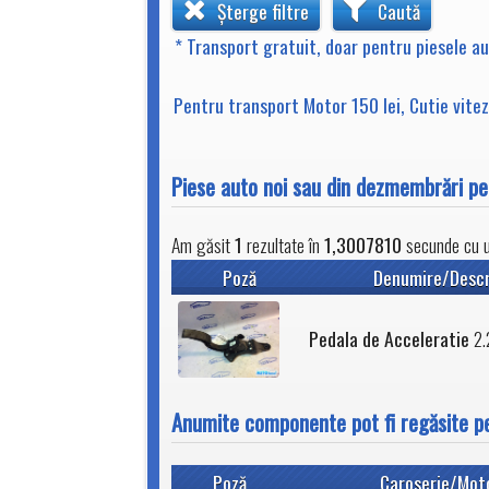
Șterge filtre
Caută
* Transport gratuit, doar pentru piesele a
Pentru transport Motor 150 lei, Cutie viteze
Piese auto noi sau din dezmembrări 
Am găsit
1
rezultate în
1,3007810
secunde cu un
Poză
Denumire/Descr
Pedala de Acceleratie
2.
Anumite componente pot fi regăsite p
Poză
Caroserie/Mot