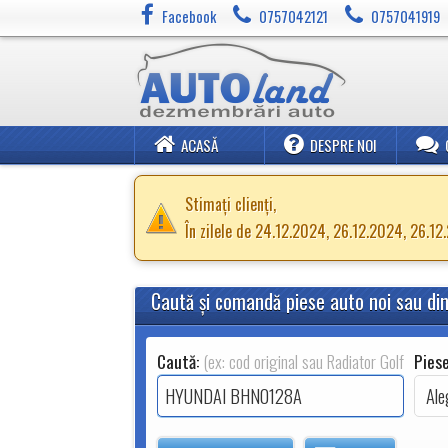
Facebook
0757042121
0757041919
ACASĂ
DESPRE NOI
Stimați clienți,
În zilele de 24.12.2024, 26.12.2024, 26.1
Caută şi comandă piese auto noi sau d
Caută:
(ex: cod original sau Radiator Golf 2.0TDI
Piese