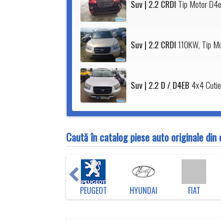
Suv | 2.2 CRDI
Tip Motor D4e
Suv | 2.2 CRDI
110KW, Tip Mo
Suv | 2.2 D / D4EB
4x4 Cutie
Caută în catalog piese auto originale di
EN
TOYOTA
PEUGEOT
HYUNDAI
FIAT