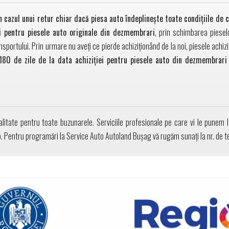
 cazul unui retur chiar dacă piesa auto îndeplineşte toate condiţiile de 
si pentru piesele auto originale din dezmembrari
, prin schimbarea piese
nsportului. Prin urmare nu aveți ce pierde achiziționând de la noi, piesele ach
180 de zile de la data achiziției pentru piesele auto din dezmembrari
litate pentru toate buzunarele. Serviciile profesionale pe care vi le punem la
to. Pentru programări la Service Auto Autoland Bușag vă rugăm sunați la nr. de