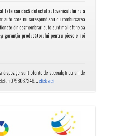
calitate sau dacă defectul autovehiculului nu a
lor auto care nu corespund sau cu rambursarea
izitionate din dezmembrari auto sunt mai ieftine ca
și
garanția producătorului pentru piesele noi
 dispoziție sunt oferite de specialiști cu ani de
 telefon 0758067246. ..
click aici
.