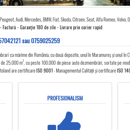
Peugeot, Audi, Mercedes, BMW, Fiat, Skoda, Citroen, Seat, Alfa Romeo, Volvo, D
Factură - Garanţie 180 de zile - Livrare prin curier rapid
57042121
sau
0759025259
mbrari ca mărime din România, cu două depozite, unul în Maramureș și unul în C
2
ță de 25.000 m
, cu peste 100.000 de piese auto dezmembrări, sortate pe model
toland are certificare
ISO 9001
- Managementul Calității și certificare
ISO 14
PROFESIONALISM