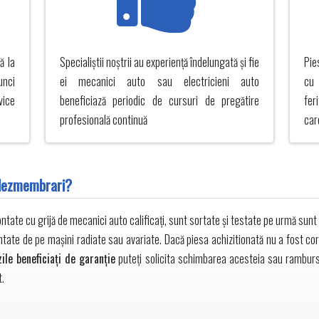
ă la
Specialiștii noștrii au experiență îndelungată și fie
Pie
unci
ei mecanici auto sau electricieni auto
cu 
vice
beneficiază periodic de cursuri de pregătire
fer
profesională continuă
car
 dezmembrari?
ate cu grijă de mecanici auto calificați, sunt sortate și testate pe urmă sunt d
ntate de pe mașini radiate sau avariate. Dacă piesa achizitionată nu a fost co
zile beneficiați de garanție
puteți solicita schimbarea acesteia sau ramburs
t.