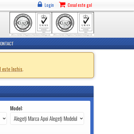
Login
Cosul este gol
CONTACT
d este închis
.
Model: