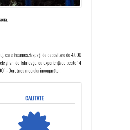
acia.
luj, care însumează spații de depozitare de 4.000
e și ani de fabricație, cu experienţă de peste 14
001
- Ocrotirea mediului înconjurător.
CALITATE