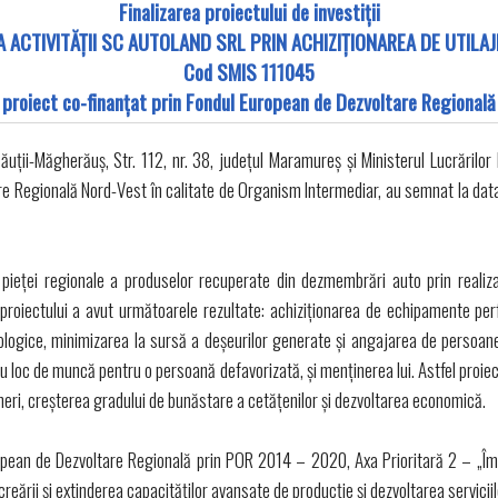
Finalizarea proiectului de investiții
 ACTIVITĂȚII SC AUTOLAND SRL PRIN ACHIZIȚIONAREA DE UTILAJ
Cod SMIS 111045
 proiect co-finanţat prin Fondul European de Dezvoltare Regională
ții-Măgherăuș, Str. 112, nr. 38, județul Maramureș și Ministerul Lucrărilor Pu
 Regională Nord-Vest în calitate de Organism Intermediar, au semnat la data
pieței regionale a produselor recuperate din dezmembrări auto prin realizar
 proiectului a avut următoarele rezultate: achiziționarea de echipamente perf
nologice, minimizarea la sursă a deșeurilor generate și angajarea de persoane 
nou loc de muncă pentru o persoană defavorizată, și menținerea lui. Astfel proiec
omeri, creșterea gradului de bunăstare a cetățenilor și dezvoltarea economică.
opean de Dezvoltare Regională prin POR 2014 – 2020, Axa Prioritară 2 – „Îmbun
ea creării și extinderea capacităților avansate de producție și dezvoltarea servi