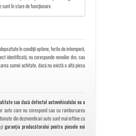
e sunt în stare de funcționare
epozitate în condiții optime, ferite de intemperii,
rect identificată, nu corespunde nevoilor dvs. sau
area sumei achitate, dacă nu există o altă piesa
calitate sau dacă defectul autovehiculului nu a
lor auto care nu corespund sau cu rambursarea
izitionate din dezmembrari auto sunt mai ieftine ca
și
garanția producătorului pentru piesele noi