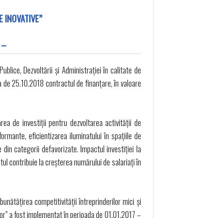
E INOVATIVE”
 –
blice, Dezvoltării și Administrației în calitate de
 de 25.10.2018 contractul de finanțare, în valoare
ea de investiții pentru dezvoltarea activității de
ormante, eficientizarea iluminatului în spațiile de
din categorii defavorizate. Impactul investiției la
tul contribuie la creșterea numărului de salariați în
ătățirea competitivității întreprinderilor mici și
ciilor” a fost implementat în perioada de 01.01.2017 –