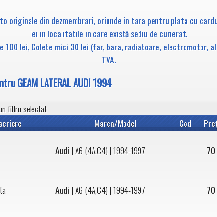
uto originale din dezmembrari, oriunde in tara pentru plata cu card
lei in localitatile in care există sediu de curierat.
 100 lei, Colete mici 30 lei (far, bara, radiatoare, electromotor, a
TVA.
pentru GEAM LATERAL AUDI 1994
n filtru selectat
scriere
Marca/Model
Cod
Pre
Audi
|
A6 (4A,C4)
| 1994-1997
70
ta
Audi
|
A6 (4A,C4)
| 1994-1997
70