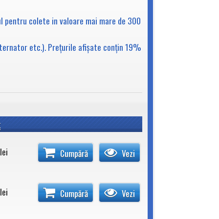
ul pentru colete in valoare mai mare de 300
lternator etc.). Preţurile afişate conţin 19%
ţ
lei
Cumpără
Vezi
lei
Cumpără
Vezi