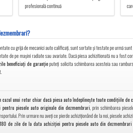
profesională continuă
car
 dezmembrari?
ate cu grijă de mecanici auto calificați, sunt sortate și testate pe urmă sunt d
ntate de pe mașini radiate sau avariate. Dacă piesa achizitionată nu a fost co
zile beneficiați de garanție
puteți solicita schimbarea acesteia sau ramburs
t.
 cazul unui retur chiar dacă piesa auto îndeplineşte toate condiţiile de 
si pentru piesele auto originale din dezmembrari
, prin schimbarea piese
nsportului. Prin urmare nu aveți ce pierde achiziționând de la noi, piesele ach
180 de zile de la data achiziției pentru piesele auto din dezmembrari