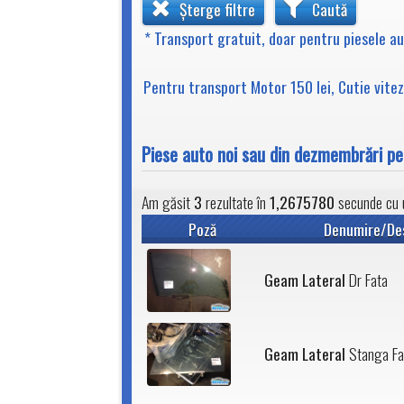
Șterge filtre
Caută
* Transport gratuit, doar pentru piesele a
Pentru transport Motor 150 lei, Cutie viteze
Piese auto noi sau din dezmembrări 
Am găsit
3
rezultate în
1,2675780
secunde cu u
Poză
Denumire/De
Geam Lateral
Dr Fata
Geam Lateral
Stanga Fa