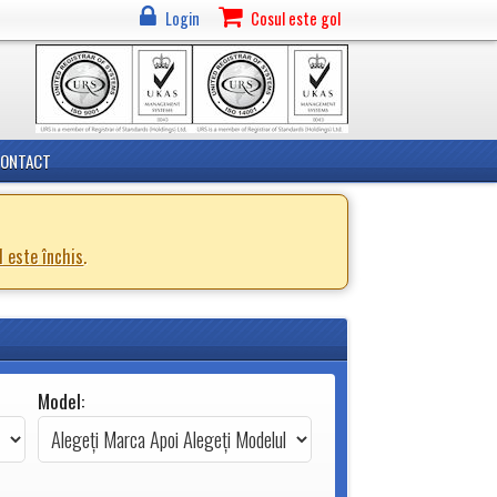
Login
Cosul este gol
CONTACT
d este închis
.
Model: