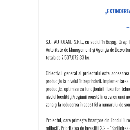
„EXTINDEREA
–
S.C. AUTOLAND S.R.L., cu sediul în Bușag, Oraș Tău
Autoritate de Management și Agenția de Dezvoltare
totală de 7.507.072,33 lei.
Obiectivul general al proiectului este accesarea 
producție la nivelul întreprinderii. Implementarea
producție, optimizarea funcționării fluxurilor teh
nivelul localității/regiunii constă în crearea unui 
zonă și la reducerea în acest fel a numărului de ș
Proiectul, care primește finanțare din Fondul Eur
mijlocii”, Prioritatea de investiții 2.2 – “Sprijinir