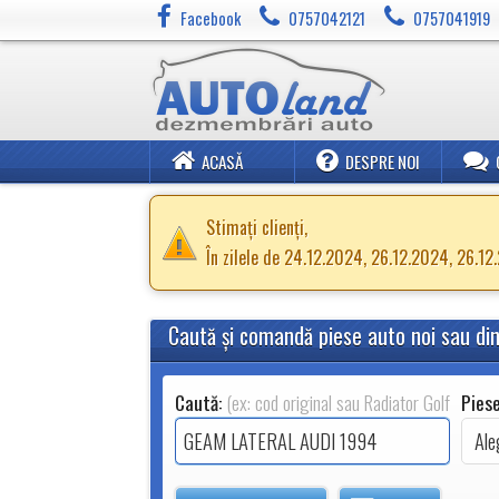
Facebook
0757042121
0757041919
ACASĂ
DESPRE NOI
Stimați clienți,
În zilele de 24.12.2024, 26.12.2024, 26.1
Caută şi comandă piese auto noi sau d
Caută:
(ex: cod original sau Radiator Golf 2.0TDI
Piese