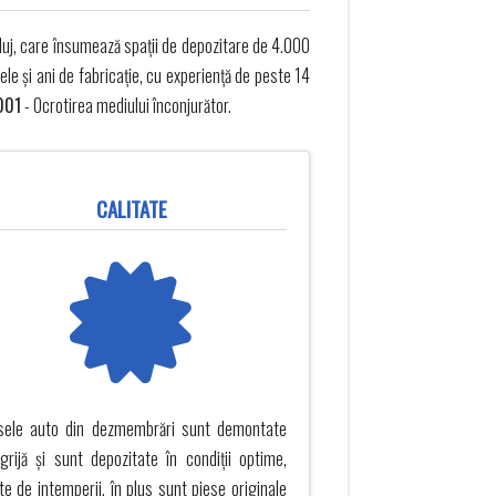
luj, care însumează spații de depozitare de 4.000
e și ani de fabricație, cu experienţă de peste 14
001
- Ocrotirea mediului înconjurător.
CALITATE
sele auto din dezmembrări sunt demontate
grijă și sunt depozitate în condiții optime,
ite de intemperii, în plus sunt piese originale