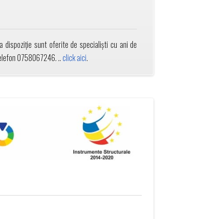
 dispoziție sunt oferite de specialiști cu ani de
 telefon 0758067246. ..
click aici
.