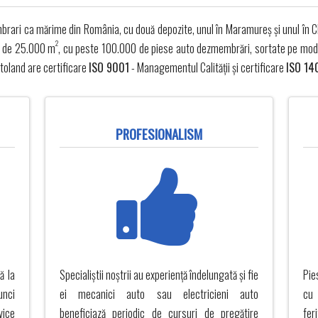
mbrari ca mărime din România, cu două depozite, unul în Maramureș și unul în C
2
ță de 25.000 m
, cu peste 100.000 de piese auto dezmembrări, sortate pe model
toland are certificare
ISO 9001
- Managementul Calității și certificare
ISO 14
PROFESIONALISM
ă la
Specialiștii noștrii au experiență îndelungată și fie
Pie
unci
ei mecanici auto sau electricieni auto
cu 
vice
beneficiază periodic de cursuri de pregătire
fer