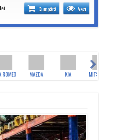
lei
Cumpără
Vezi
 ROMEO
MAZDA
KIA
MITSUBISHI
JEEP