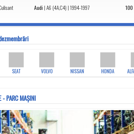
ulisant
Audi
|
A6 (4A,C4)
| 1994-1997
100
n dezmembrări
SEAT
VOLVO
NISSAN
HONDA
ALFA
 - PARC MAȘINI