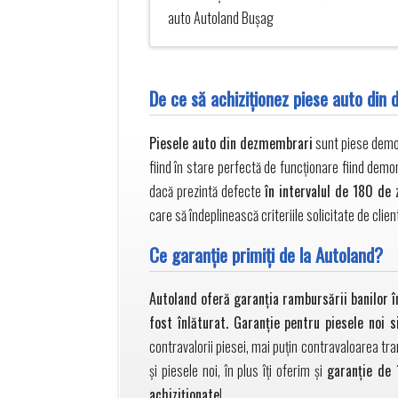
auto Autoland Buşag
De ce să achiziţionez piese auto din
Piesele auto din dezmembrari
sunt piese demont
fiind în stare perfectă de funcționare fiind demo
dacă prezintă defecte
în intervalul de 180 de 
care să îndeplinească criteriile solicitate de clien
Ce garanţie primiţi de la Autoland?
Autoland oferă garanția rambursării banilor în
fost înlăturat. Garanţie pentru piesele noi 
contravalorii piesei, mai puţin contravaloarea tra
și piesele noi, în plus îți oferim și
garanție de 
achiziționate
!