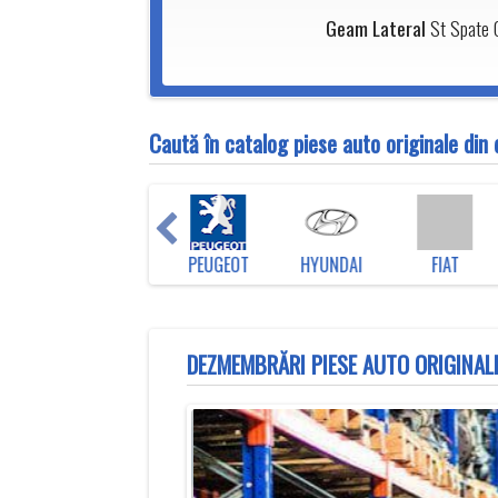
Geam Lateral
St Spate C
Caută în catalog piese auto originale di
EN
TOYOTA
PEUGEOT
HYUNDAI
FIAT
DEZMEMBRĂRI PIESE AUTO ORIGINALE