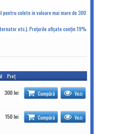
ul pentru colete in valoare mai mare de 300
lternator etc.). Preţurile afişate conţin 19%
d
Preţ
300
lei
Cumpără
Vezi
150
lei
Cumpără
Vezi