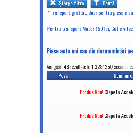
Șterge filtre
Caută
* Transport gratuit, doar pentru piesele a
Pentru transport Motor 150 lei, Cutie viteze
Piese auto noi sau din dezmembrări
Am găsit
48
rezultate în
1,3281250
secunde cu 
Poză
Denumire
Produs Nou!
Clapeta Accel
Produs Nou!
Clapeta Accel