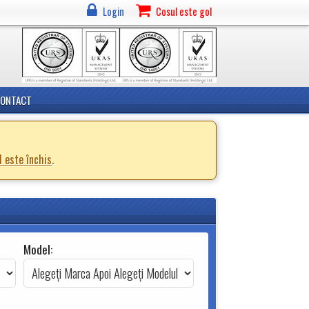
Login
Cosul este gol
CONTACT
d este închis
.
Model: