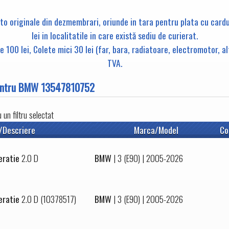
uto originale din dezmembrari, oriunde in tara pentru plata cu card
lei in localitatile in care există sediu de curierat.
 100 lei, Colete mici 30 lei (far, bara, radiatoare, electromotor, a
TVA.
 pentru BMW 13547810752
un filtru selectat
/Descriere
Marca/Model
Co
eratie
2.0 D
BMW
|
3 (E90)
| 2005-2026
eratie
2.0 D (10378517)
BMW
|
3 (E90)
| 2005-2026