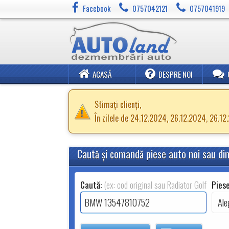
Facebook
0757042121
0757041919
ACASĂ
DESPRE NOI
Stimați clienți,
În zilele de 24.12.2024, 26.12.2024, 26.1
Caută şi comandă piese auto noi sau d
Caută:
(ex: cod original sau Radiator Golf 2.0TDI
Piese