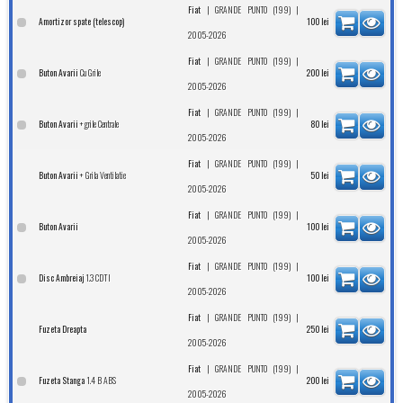
|
|
Fiat
GRANDE PUNTO (199)
Amortizor spate (telescop)
100
lei
2005-2026
|
|
Fiat
GRANDE PUNTO (199)
Cu Grile
Buton Avarii
200
lei
2005-2026
|
|
Fiat
GRANDE PUNTO (199)
+grile Centrale
Buton Avarii
80
lei
2005-2026
|
|
Fiat
GRANDE PUNTO (199)
+ Grila Ventilatie
Buton Avarii
50
lei
2005-2026
|
|
Fiat
GRANDE PUNTO (199)
Buton Avarii
100
lei
2005-2026
|
|
Fiat
GRANDE PUNTO (199)
1.3 CDTI
Disc Ambreiaj
100
lei
2005-2026
|
|
Fiat
GRANDE PUNTO (199)
Fuzeta Dreapta
250
lei
2005-2026
|
|
Fiat
GRANDE PUNTO (199)
1.4 B ABS
Fuzeta Stanga
200
lei
2005-2026