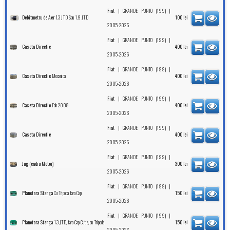
|
|
Fiat
GRANDE PUNTO (199)
1.3 JTD Sau 1.9 JTD
Debitmetru de Aer
100
lei
2005-2026
|
|
Fiat
GRANDE PUNTO (199)
Caseta Directie
400
lei
2005-2026
|
|
Fiat
GRANDE PUNTO (199)
Mecanica
Caseta Directie
400
lei
2005-2026
|
|
Fiat
GRANDE PUNTO (199)
Fab 2008
Caseta Directie
400
lei
2005-2026
|
|
Fiat
GRANDE PUNTO (199)
Caseta Directie
400
lei
2005-2026
|
|
Fiat
GRANDE PUNTO (199)
Jug (cadru Motor)
300
lei
2005-2026
|
|
Fiat
GRANDE PUNTO (199)
Cu Tripoda fara Cap
Planetara Stanga
150
lei
2005-2026
|
|
Fiat
GRANDE PUNTO (199)
1.3 JTD, fara Cap Cutie, cu Tripoda
Planetara Stanga
150
lei
2005-2026