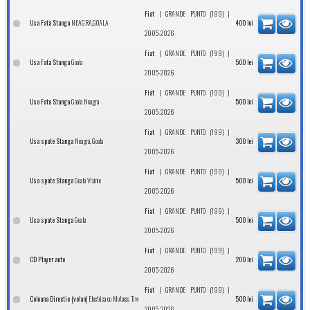
|
|
Fiat
GRANDE PUNTO (199)
NEAGRA,GOALA
Usa Fata Stanga
400
lei
2005-2026
|
|
Fiat
GRANDE PUNTO (199)
Goala
Usa Fata Stanga
500
lei
2005-2026
|
|
Fiat
GRANDE PUNTO (199)
Goala Neagra
Usa Fata Stanga
500
lei
2005-2026
|
|
Fiat
GRANDE PUNTO (199)
Neagra, Goala
Usa spate Stanga
300
lei
2005-2026
|
|
Fiat
GRANDE PUNTO (199)
Goala Visinie
Usa spate Stanga
500
lei
2005-2026
|
|
Fiat
GRANDE PUNTO (199)
Goala
Usa spate Stanga
500
lei
2005-2026
|
|
Fiat
GRANDE PUNTO (199)
CD Player auto
200
lei
2005-2026
|
|
Fiat
GRANDE PUNTO (199)
Electrica cu Motoras Trw
Coloana Directie (volan)
500
lei
2005-2026