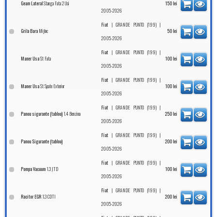
Stanga Fata 2 Usi
Geam Lateral
150
lei
2005-2026
|
|
Fiat
GRANDE PUNTO (199)
Mijloc
Grila Bara
50
lei
2005-2026
|
|
Fiat
GRANDE PUNTO (199)
St Fata
Maner Usa
100
lei
2005-2026
|
|
Fiat
GRANDE PUNTO (199)
St Spate Exterior
Maner Usa
100
lei
2005-2026
|
|
Fiat
GRANDE PUNTO (199)
1.4 Benzina
Panou sigurante (tablou)
250
lei
2005-2026
|
|
Fiat
GRANDE PUNTO (199)
Panou Sigurante (tablou)
200
lei
2005-2026
|
|
Fiat
GRANDE PUNTO (199)
1.3 JTD
Pompa Vacuum
100
lei
2005-2026
|
|
Fiat
GRANDE PUNTO (199)
1.3 CDTI
Racitor EGR
200
lei
2005-2026