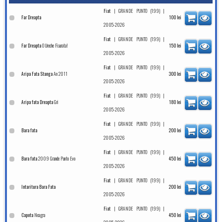
|
|
Fiat
GRANDE PUNTO (199)
Far Dreapta
100
lei
2005-2026
|
|
Fiat
GRANDE PUNTO (199)
O Ureche Fisurata!
Far Dreapta
150
lei
2005-2026
|
|
Fiat
GRANDE PUNTO (199)
An 2011
Aripa Fata Stanga
300
lei
2005-2026
|
|
Fiat
GRANDE PUNTO (199)
Gri
Aripa fata Dreapta
180
lei
2005-2026
|
|
Fiat
GRANDE PUNTO (199)
Bara fata
200
lei
2005-2026
|
|
Fiat
GRANDE PUNTO (199)
2009 Grande Punto Evo
Bara fata
450
lei
2005-2026
|
|
Fiat
GRANDE PUNTO (199)
Intaritura Bara Fata
200
lei
2005-2026
|
|
Fiat
GRANDE PUNTO (199)
Neagra
Capota
450
lei