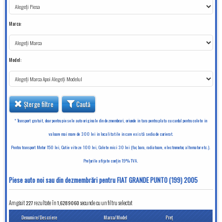
Marca:
Model:
Șterge filtre
Caută
* Transport gratuit, doar pentru piesele auto originale din dezmembrari, oriunde in tara pentru plata cu cardul pentru colete in
valoare mai mare de 300 lei in localitatile in care există sediu de curierat.
Pentru transport Motor 150 lei, Cutie viteze 100 lei, Colete mici 30 lei (far, bara, radiatoare, electromotor, alternator etc.).
Preţurile afişate conţin 19% TVA.
Piese auto noi sau din dezmembrări pentru FIAT GRANDE PUNTO (199) 2005
Am găsit
227
rezultate în
secunde cu un filtru selectat
1,6289060
Denumire/Descriere
Marca/Model
Preţ