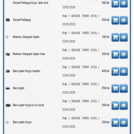
Negru, Tabla+sticla
Haion/Portbagaj
500
lei
2005-2026
|
|
Fiat
GRANDE PUNTO (199)
Haion/Portbagaj
550
lei
2005-2026
|
|
Fiat
GRANDE PUNTO (199)
Motoras Stergator Spate
100
lei
2005-2026
|
|
Fiat
GRANDE PUNTO (199)
Haion
Motoras Stergator Spate
200
lei
2005-2026
|
|
Fiat
GRANDE PUNTO (199)
Neagra, Completa
Bara spate
400
lei
2005-2026
|
|
Fiat
GRANDE PUNTO (199)
Bara spate
250
lei
2005-2026
|
|
Fiat
GRANDE PUNTO (199)
Neagra cu Loc Senzori
Bara spate
300
lei
2005-2026
|
|
Fiat
GRANDE PUNTO (199)
Neagra
Bara spate
250
lei
2005-2026