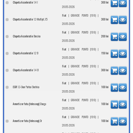
1.4 I
Clapeta Acceleratie
300
lei
2005-2026
|
|
Fiat
GRANDE PUNTO (199)
1.3 Multijet, E5
Clapeta Acceleratie
300
lei
2005-2026
|
|
Fiat
GRANDE PUNTO (199)
Benzina
Clapeta Acceleratie
200
lei
2005-2026
|
|
Fiat
GRANDE PUNTO (199)
1.2 B
Clapeta Acceleratie
150
lei
2005-2026
|
|
Fiat
GRANDE PUNTO (199)
1.4 B
Clapeta Acceleratie
300
lei
2005-2026
|
|
Fiat
GRANDE PUNTO (199)
1.3-Doar Partea Electrica
EGR
100
lei
2005-2026
|
|
Fiat
GRANDE PUNTO (199)
Stanga
Amortizor fata (telescop)
100
lei
2005-2026
|
|
Fiat
GRANDE PUNTO (199)
Dr
Amortizor fata (telescop)
100
lei
2005-2026