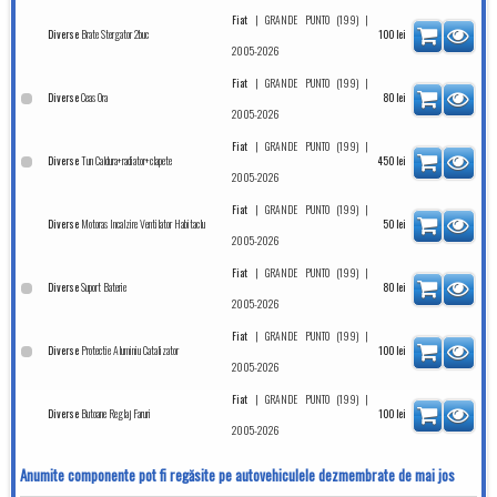
|
|
Fiat
GRANDE PUNTO (199)
Brate Stergator 2buc
Diverse
100
lei
2005-2026
|
|
Fiat
GRANDE PUNTO (199)
Ceas Ora
Diverse
80
lei
2005-2026
|
|
Fiat
GRANDE PUNTO (199)
Tun Caldura+radiator+clapete
Diverse
450
lei
2005-2026
|
|
Fiat
GRANDE PUNTO (199)
Motoras Incalzire Ventilator Habitaclu
Diverse
50
lei
2005-2026
|
|
Fiat
GRANDE PUNTO (199)
Suport Baterie
Diverse
80
lei
2005-2026
|
|
Fiat
GRANDE PUNTO (199)
Protectie Aluminiu Catalizator
Diverse
100
lei
2005-2026
|
|
Fiat
GRANDE PUNTO (199)
Butoane Reglaj Faruri
Diverse
100
lei
2005-2026
Anumite componente pot fi regăsite pe autovehiculele dezmembrate de mai jos