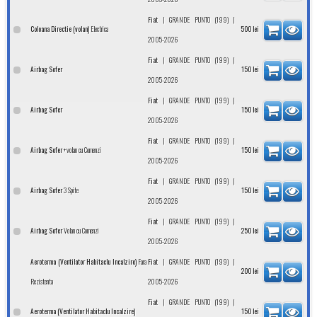
|
|
Fiat
GRANDE PUNTO (199)
Electrica
Coloana Directie (volan)
500
lei
2005-2026
|
|
Fiat
GRANDE PUNTO (199)
Airbag Sofer
150
lei
2005-2026
|
|
Fiat
GRANDE PUNTO (199)
Airbag Sofer
150
lei
2005-2026
|
|
Fiat
GRANDE PUNTO (199)
+volan cu Comenzi
Airbag Sofer
150
lei
2005-2026
|
|
Fiat
GRANDE PUNTO (199)
3 Spite
Airbag Sofer
150
lei
2005-2026
|
|
Fiat
GRANDE PUNTO (199)
Volan cu Comenzi
Airbag Sofer
250
lei
2005-2026
Fara
|
|
Aeroterma (Ventilator Habitaclu Incalzire)
Fiat
GRANDE PUNTO (199)
200
lei
Rezistenta
2005-2026
|
|
Fiat
GRANDE PUNTO (199)
Aeroterma (Ventilator Habitaclu Incalzire)
150
lei