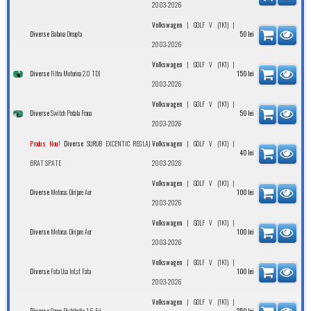
2003-2026
|
|
Volkswagen
GOLF V (1K1)
Balama Dreapta
Diverse
50
lei
2003-2026
|
|
Volkswagen
GOLF V (1K1)
Filtru Motorina 2.0 TDI
Diverse
150
lei
2003-2026
|
|
Volkswagen
GOLF V (1K1)
Switch Pedala Frana
Diverse
50
lei
2003-2026
SURUB EXCENTIC REGLAJ
|
|
Produs Nou!
Diverse
Volkswagen
GOLF V (1K1)
40
lei
BRAT SPATE
2003-2026
|
|
Volkswagen
GOLF V (1K1)
Motoras Dirijare Aer
Diverse
100
lei
2003-2026
|
|
Volkswagen
GOLF V (1K1)
Motoras Dirijare Aer
Diverse
100
lei
2003-2026
|
|
Volkswagen
GOLF V (1K1)
Fata Usa Int,st Fata
Diverse
100
lei
2003-2026
|
|
Volkswagen
GOLF V (1K1)
Capac Distributie 1.6 Fsi
Diverse
250
lei