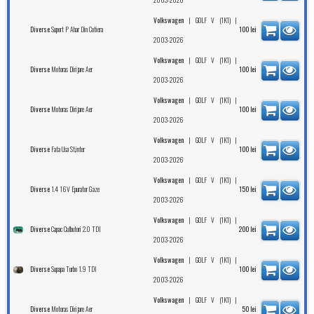
|
|
Volkswagen
GOLF V (1K1)
Suport P Ahar Din Cotiera
Diverse
100
lei
2003-2026
|
|
Volkswagen
GOLF V (1K1)
Motoras Dirijare Aer
Diverse
100
lei
2003-2026
|
|
Volkswagen
GOLF V (1K1)
Motoras Dirijare Aer
Diverse
100
lei
2003-2026
|
|
Volkswagen
GOLF V (1K1)
Fata Usa St,inter
Diverse
100
lei
2003-2026
|
|
Volkswagen
GOLF V (1K1)
1.4 16V Epurator Gaze
Diverse
150
lei
2003-2026
|
|
Volkswagen
GOLF V (1K1)
Capac Culbutori 2.0 TDI
Diverse
200
lei
2003-2026
|
|
Volkswagen
GOLF V (1K1)
Supapa Turbo 1.9 TDI
Diverse
100
lei
2003-2026
|
|
Volkswagen
GOLF V (1K1)
Motoras Dirijare Aer
Diverse
50
lei