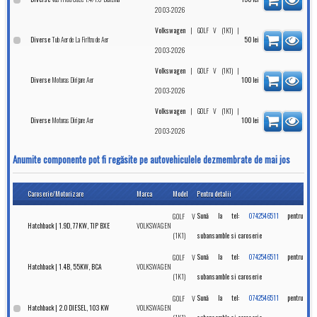
2003-2026
|
|
Volkswagen
GOLF V (1K1)
Tub Aer de La Firltru de Aer
Diverse
50
lei
2003-2026
|
|
Volkswagen
GOLF V (1K1)
Motoras Dirijare Aer
Diverse
100
lei
2003-2026
|
|
Volkswagen
GOLF V (1K1)
Motoras Dirijare Aer
Diverse
100
lei
2003-2026
Anumite componente pot fi regăsite pe autovehiculele dezmembrate de mai jos
Caroserie/Motorizare
Marca
Model
Pentru detalii
GOLF V
Sună la tel:
0742546511
pentru
VOLKSWAGEN
Hatchback | 1.9D, 77KW, TIP BXE
(1K1)
subansamble si caroserie
GOLF V
Sună la tel:
0742546511
pentru
VOLKSWAGEN
Hatchback | 1.4B, 55KW, BCA
(1K1)
subansamble si caroserie
GOLF V
Sună la tel:
0742546511
pentru
VOLKSWAGEN
Hatchback | 2.0 DIESEL, 103 KW