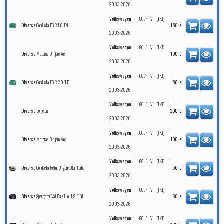
2003-2026
|
|
Volkswagen
GOLF V (1K1)
Conducta EGR,1.6 Fsi
Diverse
150
lei
2003-2026
|
|
Volkswagen
GOLF V (1K1)
Motoras Dirijare Aer
Diverse
100
lei
2003-2026
|
|
Volkswagen
GOLF V (1K1)
Conducta EGR 2.0 TDI
Diverse
50
lei
2003-2026
|
|
Volkswagen
GOLF V (1K1)
Lonjeron
Diverse
200
lei
2003-2026
|
|
Volkswagen
GOLF V (1K1)
Motoras Dirijare Aer
Diverse
100
lei
2003-2026
|
|
Volkswagen
GOLF V (1K1)
Conducta Retur Ungere Ulei Turbo
Diverse
50
lei
2003-2026
|
|
Volkswagen
GOLF V (1K1)
Spargator Val Baie Ulei,1.9 TDI
Diverse
80
lei
2003-2026
|
|
Volkswagen
GOLF V (1K1)