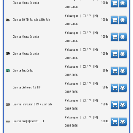
Motoras Dirijare Aer
Diverse
100
lei
2003-2026
|
|
Volkswagen
GOLF V (1K1)
1.9 TDI Spargator Val Din Baie
Diverse
100
lei
2003-2026
|
|
Volkswagen
GOLF V (1K1)
Motoras Dirijare Aer
Diverse
100
lei
2003-2026
|
|
Volkswagen
GOLF V (1K1)
Motoras Dirijare Aer
Diverse
100
lei
2003-2026
|
|
Volkswagen
GOLF V (1K1)
Teaca Centura
Diverse
80
lei
2003-2026
|
|
Volkswagen
GOLF V (1K1)
Electrovalva 1.9 TDI
Diverse
50
lei
2003-2026
|
|
Volkswagen
GOLF V (1K1)
Furtune Apa 1.6 FSI + Suport Bulb
Diverse
150
lei
2003-2026
|
|
Volkswagen
GOLF V (1K1)
Cablaj Injectoare 2.0 TDI
Diverse
100
lei
2003-2026