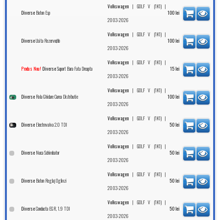
|
|
Volkswagen
GOLF V (1K1)
Buton Esp
Diverse
100
lei
2003-2026
|
|
Volkswagen
GOLF V (1K1)
Usita Rezervor,hb
Diverse
100
lei
2003-2026
|
|
Volkswagen
GOLF V (1K1)
Suport Bara Fata Dreapta
Produs Nou!
Diverse
15
lei
2003-2026
|
|
Volkswagen
GOLF V (1K1)
Rola Ghidare Curea Distributie
Diverse
100
lei
2003-2026
|
|
Volkswagen
GOLF V (1K1)
Electrovalva 2.0 TDI
Diverse
50
lei
2003-2026
|
|
Volkswagen
GOLF V (1K1)
Nuca Schimbator
Diverse
50
lei
2003-2026
|
|
Volkswagen
GOLF V (1K1)
Buton Reglaj Oglinzi
Diverse
50
lei
2003-2026
|
|
Volkswagen
GOLF V (1K1)
Conducta EGR, 1.9 TDI
Diverse
50
lei
2003-2026