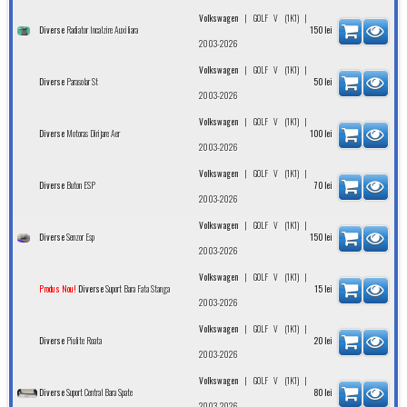
|
|
Volkswagen
GOLF V (1K1)
Radiator Incalzire Auxiliara
Diverse
150
lei
2003-2026
|
|
Volkswagen
GOLF V (1K1)
Parasolar St
Diverse
50
lei
2003-2026
|
|
Volkswagen
GOLF V (1K1)
Motoras Dirijare Aer
Diverse
100
lei
2003-2026
|
|
Volkswagen
GOLF V (1K1)
Buton ESP
Diverse
70
lei
2003-2026
|
|
Volkswagen
GOLF V (1K1)
Senzor Esp
Diverse
150
lei
2003-2026
|
|
Volkswagen
GOLF V (1K1)
Suport Bara Fata Stanga
Produs Nou!
Diverse
15
lei
2003-2026
|
|
Volkswagen
GOLF V (1K1)
Piulite Roata
Diverse
20
lei
2003-2026
|
|
Volkswagen
GOLF V (1K1)
Suport Central Bara Spate
Diverse
80
lei
2003-2026