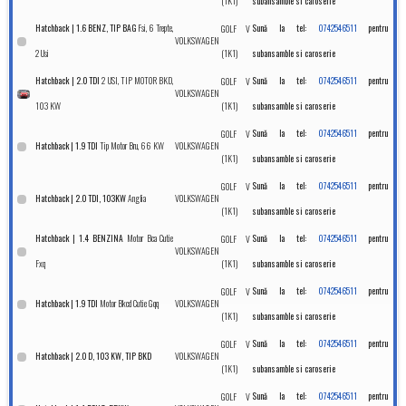
(1K1)
subansamble si caroserie
Fsi, 6 Trepte,
Hatchback | 1.6 BENZ, TIP BAG
GOLF V
Sună la tel:
0742546511
pentru
VOLKSWAGEN
2 Usi
(1K1)
subansamble si caroserie
2 USI, TIP MOTOR BKD,
Hatchback | 2.0 TDI
GOLF V
Sună la tel:
0742546511
pentru
VOLKSWAGEN
103 KW
(1K1)
subansamble si caroserie
GOLF V
Sună la tel:
0742546511
pentru
Tip Motor Bru, 66 KW
VOLKSWAGEN
Hatchback | 1.9 TDI
(1K1)
subansamble si caroserie
GOLF V
Sună la tel:
0742546511
pentru
Anglia
VOLKSWAGEN
Hatchback | 2.0 TDI, 103KW
(1K1)
subansamble si caroserie
Motor Bca Cutie
Hatchback | 1.4 BENZINA
GOLF V
Sună la tel:
0742546511
pentru
VOLKSWAGEN
Fxq
(1K1)
subansamble si caroserie
GOLF V
Sună la tel:
0742546511
pentru
Motor Bkcd Cutie Gqq
VOLKSWAGEN
Hatchback | 1.9 TDI
(1K1)
subansamble si caroserie
GOLF V
Sună la tel:
0742546511
pentru
VOLKSWAGEN
Hatchback | 2.0 D, 103 KW, TIP BKD
(1K1)
subansamble si caroserie
GOLF V
Sună la tel:
0742546511
pentru