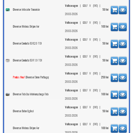
|
|
Volkswagen
GOLF V (1K1)
Intinzator Transmisie
Diverse
50
lei
2003-2026
|
|
Volkswagen
GOLF V (1K1)
Motoras Dirijare Aer
Diverse
100
lei
2003-2026
|
|
Volkswagen
GOLF V (1K1)
Conducta EGR,2.0 TDI
Diverse
50
lei
2003-2026
|
|
Volkswagen
GOLF V (1K1)
Conducta EGR 1.9 TDI
Diverse
50
lei
2003-2026
|
|
Volkswagen
GOLF V (1K1)
Eleron Portbagaj
Produs Nou!
Diverse
250
lei
2003-2026
|
|
Volkswagen
GOLF V (1K1)
Fata Usa Interioara,stanga Fata
Diverse
100
lei
2003-2026
|
|
Volkswagen
GOLF V (1K1)
Buton Oglinzi
Diverse
50
lei
2003-2026
|
|
Volkswagen
GOLF V (1K1)
Motoras Dirijare Aer
Diverse
100
lei
2003-2026