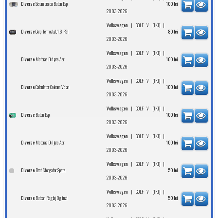
Scrumiera cu Buton Esp
Diverse
100
lei
2003-2026
|
|
Volkswagen
GOLF V (1K1)
Corp Termostat,1.6 FSI
Diverse
80
lei
2003-2026
|
|
Volkswagen
GOLF V (1K1)
Motoras Dirijare Aer
Diverse
100
lei
2003-2026
|
|
Volkswagen
GOLF V (1K1)
Calculator Coloana Volan
Diverse
100
lei
2003-2026
|
|
Volkswagen
GOLF V (1K1)
Buton Esp
Diverse
100
lei
2003-2026
|
|
Volkswagen
GOLF V (1K1)
Motoras Dirijare Aer
Diverse
100
lei
2003-2026
|
|
Volkswagen
GOLF V (1K1)
Brat Stergator Spate
Diverse
50
lei
2003-2026
|
|
Volkswagen
GOLF V (1K1)
Butoan Reglaj Oglinzi
Diverse
50
lei
2003-2026