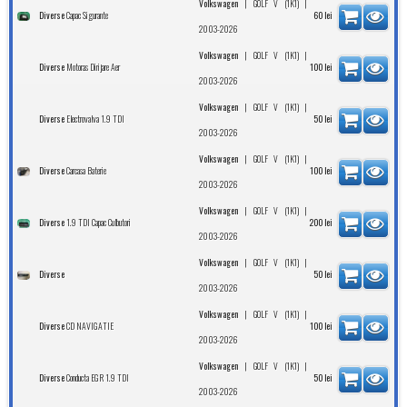
|
|
Volkswagen
GOLF V (1K1)
Capac Sigurante
Diverse
60
lei
2003-2026
|
|
Volkswagen
GOLF V (1K1)
Motoras Dirijare Aer
Diverse
100
lei
2003-2026
|
|
Volkswagen
GOLF V (1K1)
Electrovalva 1.9 TDI
Diverse
50
lei
2003-2026
|
|
Volkswagen
GOLF V (1K1)
Carcasa Baterie
Diverse
100
lei
2003-2026
|
|
Volkswagen
GOLF V (1K1)
1.9 TDI Capac Culbutori
Diverse
200
lei
2003-2026
|
|
Volkswagen
GOLF V (1K1)
Diverse
50
lei
2003-2026
|
|
Volkswagen
GOLF V (1K1)
CD NAVIGATIE
Diverse
100
lei
2003-2026
|
|
Volkswagen
GOLF V (1K1)
Conducta EGR 1.9 TDI
Diverse
50
lei
2003-2026