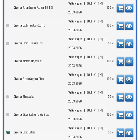
|
|
Volkswagen
GOLF V (1K1)
Furtun Superior Radiator 1.9 TDI
Diverse
100
lei
2003-2026
|
|
Volkswagen
GOLF V (1K1)
Cablaj Injectoare 2.0 TDI
Diverse
100
lei
2003-2026
|
|
Volkswagen
GOLF V (1K1)
Capac Distributie Bxe
Diverse
50
lei
2003-2026
|
|
Volkswagen
GOLF V (1K1)
Motoras Dirijare Aer
Diverse
100
lei
2003-2026
|
|
Volkswagen
GOLF V (1K1)
Supapa Compresor Clima
Diverse
100
lei
2003-2026
|
|
Volkswagen
GOLF V (1K1)
Electrovalva
Diverse
50
lei
2003-2026
|
|
Volkswagen
GOLF V (1K1)
Diuze Spalator Parbriz 2 Buc
Diverse
100
lei
2003-2026
|
|
Volkswagen
GOLF V (1K1)
Capac Baterie
Diverse
50
lei
2003-2026