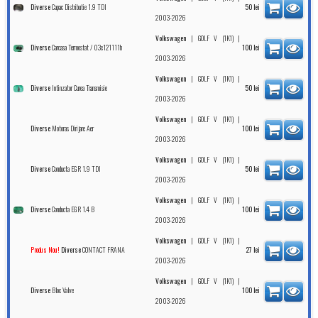
Capac Distributie 1.9 TDI
Diverse
50
lei
2003-2026
|
|
Volkswagen
GOLF V (1K1)
Carcasa Termostat / 03c121111h
Diverse
100
lei
2003-2026
|
|
Volkswagen
GOLF V (1K1)
Intinzator Curea Transmisie
Diverse
50
lei
2003-2026
|
|
Volkswagen
GOLF V (1K1)
Motoras Dirijare Aer
Diverse
100
lei
2003-2026
|
|
Volkswagen
GOLF V (1K1)
Conducta EGR 1.9 TDI
Diverse
50
lei
2003-2026
|
|
Volkswagen
GOLF V (1K1)
Conducta EGR 1.4 B
Diverse
100
lei
2003-2026
|
|
Volkswagen
GOLF V (1K1)
CONTACT FRANA
Produs Nou!
Diverse
27
lei
2003-2026
|
|
Volkswagen
GOLF V (1K1)
Bloc Valve
Diverse
100
lei
2003-2026