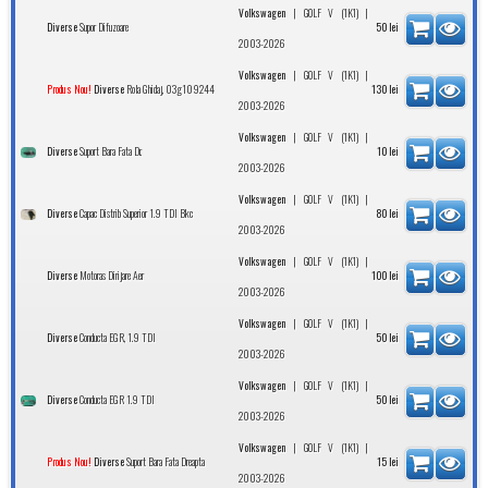
|
|
Volkswagen
GOLF V (1K1)
Supor Difuzoare
Diverse
50
lei
2003-2026
|
|
Volkswagen
GOLF V (1K1)
Rola Ghidaj, 03g109244
Produs Nou!
Diverse
130
lei
2003-2026
|
|
Volkswagen
GOLF V (1K1)
Suport Bara Fata Dr.
Diverse
10
lei
2003-2026
|
|
Volkswagen
GOLF V (1K1)
Capac Distrib Superior 1.9 TDI Bkc
Diverse
80
lei
2003-2026
|
|
Volkswagen
GOLF V (1K1)
Motoras Dirijare Aer
Diverse
100
lei
2003-2026
|
|
Volkswagen
GOLF V (1K1)
Conducta EGR, 1.9 TDI
Diverse
50
lei
2003-2026
|
|
Volkswagen
GOLF V (1K1)
Conducta EGR 1.9 TDI
Diverse
50
lei
2003-2026
|
|
Volkswagen
GOLF V (1K1)
Suport Bara Fata Dreapta
Produs Nou!
Diverse
15
lei
2003-2026