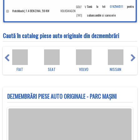
GOLF V
Sună la tel:
0742546511
pentru
VOLKSWAGEN
Hatchback | 1.4 BENZINA, 59 KW
(1K1)
subansamble si caroserie
Caută în catalog piese auto originale din dezmembrări
FIAT
SEAT
VOLVO
NISSAN
DEZMEMBRĂRI PIESE AUTO ORIGINALE - PARC MAȘINI