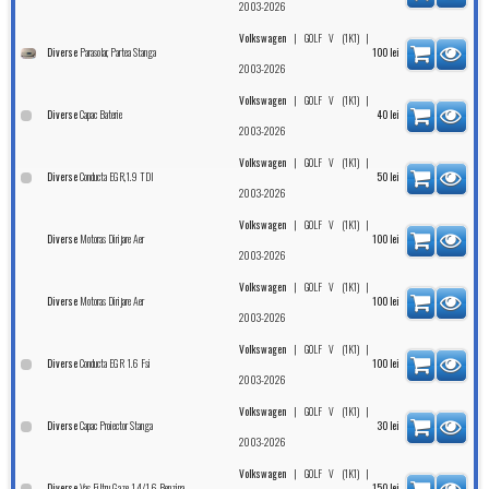
2003-2026
|
|
Volkswagen
GOLF V (1K1)
Parasolar, Partea Stanga
Diverse
100
lei
2003-2026
|
|
Volkswagen
GOLF V (1K1)
Capac Baterie
Diverse
40
lei
2003-2026
|
|
Volkswagen
GOLF V (1K1)
Conducta EGR,1.9 TDI
Diverse
50
lei
2003-2026
|
|
Volkswagen
GOLF V (1K1)
Motoras Dirijare Aer
Diverse
100
lei
2003-2026
|
|
Volkswagen
GOLF V (1K1)
Motoras Dirijare Aer
Diverse
100
lei
2003-2026
|
|
Volkswagen
GOLF V (1K1)
Conducta EGR 1.6 Fsi
Diverse
100
lei
2003-2026
|
|
Volkswagen
GOLF V (1K1)
Capac Proiector Stanga
Diverse
30
lei
2003-2026
|
|
Volkswagen
GOLF V (1K1)
Vas Filtru Gaze 1.4/1.6 Benzina
Diverse
150
lei