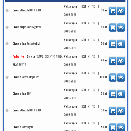
|
|
Volkswagen
GOLF V (1K1)
Conducta EGR 1.9 TDI
Diverse
50
lei
2003-2026
|
|
Volkswagen
GOLF V (1K1)
Capac Tablou Sigurante
Diverse
60
lei
2003-2026
|
|
Volkswagen
GOLF V (1K1)
Buton Reglaj Oglinzi
Diverse
50
lei
2003-2026
SURUB EXCENTIC REGLAJ
|
|
Produs Nou!
Diverse
Volkswagen
GOLF V (1K1)
40
lei
BRAT SPATE
2003-2026
|
|
Volkswagen
GOLF V (1K1)
Motoras Dirijare Aer
Diverse
100
lei
2003-2026
|
|
Volkswagen
GOLF V (1K1)
Buton ESP
Diverse
50
lei
2003-2026
|
|
Volkswagen
GOLF V (1K1)
Conducta EGR 1.9 TDI
Diverse
50
lei
2003-2026
|
|
Volkswagen
GOLF V (1K1)
Maner Capota
Diverse
50
lei