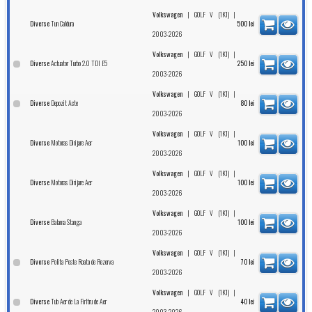
|
|
Volkswagen
GOLF V (1K1)
Tun Caldura
Diverse
500
lei
2003-2026
|
|
Volkswagen
GOLF V (1K1)
Actuator Turbo 2.0 TDI E5
Diverse
250
lei
2003-2026
|
|
Volkswagen
GOLF V (1K1)
Depozit Acte
Diverse
80
lei
2003-2026
|
|
Volkswagen
GOLF V (1K1)
Motoras Dirijare Aer
Diverse
100
lei
2003-2026
|
|
Volkswagen
GOLF V (1K1)
Motoras Dirijare Aer
Diverse
100
lei
2003-2026
|
|
Volkswagen
GOLF V (1K1)
Balama Stanga
Diverse
100
lei
2003-2026
|
|
Volkswagen
GOLF V (1K1)
Polita Peste Roata de Rezerva
Diverse
70
lei
2003-2026
|
|
Volkswagen
GOLF V (1K1)
Tub Aer de La Firltru de Aer
Diverse
40
lei
2003-2026