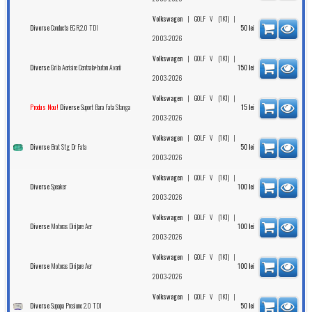
|
|
Volkswagen
GOLF V (1K1)
Conducta EGR,2.0 TDI
Diverse
50
lei
2003-2026
|
|
Volkswagen
GOLF V (1K1)
Grila Aerisire Centrala+buton Avarii
Diverse
150
lei
2003-2026
|
|
Volkswagen
GOLF V (1K1)
Suport Bara Fata Stanga
Produs Nou!
Diverse
15
lei
2003-2026
|
|
Volkswagen
GOLF V (1K1)
Brat Stg Dr Fata
Diverse
50
lei
2003-2026
|
|
Volkswagen
GOLF V (1K1)
Speaker
Diverse
100
lei
2003-2026
|
|
Volkswagen
GOLF V (1K1)
Motoras Dirijare Aer
Diverse
100
lei
2003-2026
|
|
Volkswagen
GOLF V (1K1)
Motoras Dirijare Aer
Diverse
100
lei
2003-2026
|
|
Volkswagen
GOLF V (1K1)
Supapa Presiune 2.0 TDI
Diverse
50
lei