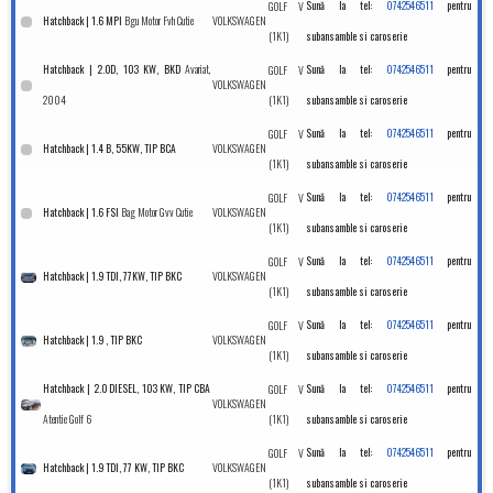
GOLF V
Sună la tel:
0742546511
pentru
Bgu Motor Fvh Cutie
VOLKSWAGEN
Hatchback | 1.6 MPI
(1K1)
subansamble si caroserie
Avariat,
Hatchback | 2.0D, 103 KW, BKD
GOLF V
Sună la tel:
0742546511
pentru
VOLKSWAGEN
2004
(1K1)
subansamble si caroserie
GOLF V
Sună la tel:
0742546511
pentru
VOLKSWAGEN
Hatchback | 1.4 B, 55KW, TIP BCA
(1K1)
subansamble si caroserie
GOLF V
Sună la tel:
0742546511
pentru
Bag Motor Gvv Cutie
VOLKSWAGEN
Hatchback | 1.6 FSI
(1K1)
subansamble si caroserie
GOLF V
Sună la tel:
0742546511
pentru
VOLKSWAGEN
Hatchback | 1.9 TDI, 77KW, TIP BKC
(1K1)
subansamble si caroserie
GOLF V
Sună la tel:
0742546511
pentru
VOLKSWAGEN
Hatchback | 1.9 , TIP BKC
(1K1)
subansamble si caroserie
Hatchback | 2.0 DIESEL, 103 KW, TIP CBA
GOLF V
Sună la tel:
0742546511
pentru
VOLKSWAGEN
Atentie Golf 6
(1K1)
subansamble si caroserie
GOLF V
Sună la tel:
0742546511
pentru
VOLKSWAGEN
Hatchback | 1.9 TDI, 77 KW, TIP BKC
(1K1)
subansamble si caroserie