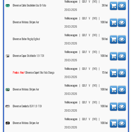
|
|
Volkswagen
GOLF V (1K1)
Cablu Deschidere Usa Dr Fata
Diverse
30
lei
2003-2026
|
|
Volkswagen
GOLF V (1K1)
Motoras Dirijare Aer
Diverse
100
lei
2003-2026
|
|
Volkswagen
GOLF V (1K1)
Buton Reglaj Oglinzi
Diverse
50
lei
2003-2026
|
|
Volkswagen
GOLF V (1K1)
Capac Distributie 1.9 TDI
Diverse
100
lei
2003-2026
|
|
Volkswagen
GOLF V (1K1)
Suport Bra Fata Stanga
Produs Nou!
Diverse
15
lei
2003-2026
|
|
Volkswagen
GOLF V (1K1)
Motoras Dirijare Aer
Diverse
100
lei
2003-2026
|
|
Volkswagen
GOLF V (1K1)
Conducta EGR 1.9 TDI
Diverse
100
lei
2003-2026
|
|
Volkswagen
GOLF V (1K1)
Motoras Dirijare Aer
Diverse
100
lei
2003-2026