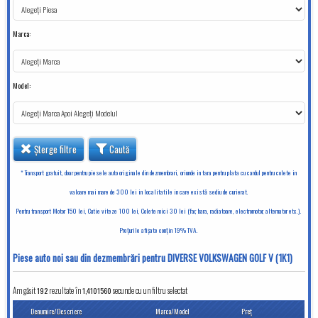
Marca:
Model:
Șterge filtre
Caută
* Transport gratuit, doar pentru piesele auto originale din dezmembrari, oriunde in tara pentru plata cu cardul pentru colete in
valoare mai mare de 300 lei in localitatile in care există sediu de curierat.
Pentru transport Motor 150 lei, Cutie viteze 100 lei, Colete mici 30 lei (far, bara, radiatoare, electromotor, alternator etc.).
Preţurile afişate conţin 19% TVA.
Piese auto noi sau din dezmembrări pentru DIVERSE VOLKSWAGEN GOLF V (1K1)
Am găsit
192
rezultate în
secunde cu un filtru selectat
1,4101560
Denumire/Descriere
Marca/Model
Preţ