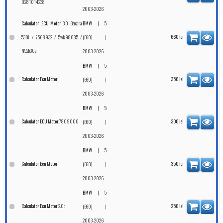
0281014238
2003-2026
3.0 Benzina
|
Calculator ECU Motor
BMW
5
530i / 7568932 / 5wk98085 /
|
660
lei
(E60)
N52b30a
2003-2026
|
BMW
5
Calculator Ecu Motor
|
350
lei
(E60)
2003-2026
|
BMW
5
7809000
Calculator ECU Motor
|
300
lei
(E60)
2003-2026
|
BMW
5
Calculator Ecu Motor
|
350
lei
(E60)
2003-2026
|
BMW
5
2.0d
Calculator Ecu Motor
|
250
lei
(E60)
2003-2026