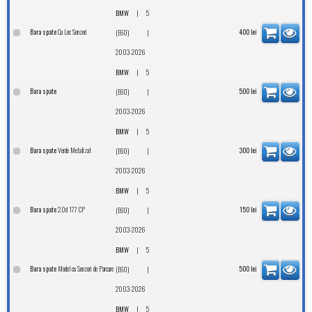
|
BMW
5
Cu Loc Senzori
Bara spate
|
400
lei
(E60)
2003-2026
|
BMW
5
Bara spate
|
500
lei
(E60)
2003-2026
|
BMW
5
Verde Metalizat
Bara spate
|
300
lei
(E60)
2003-2026
|
BMW
5
2.0d 177 CP
Bara spate
|
150
lei
(E60)
2003-2026
|
BMW
5
Model cu Senzori de Parcare
Bara spate
|
500
lei
(E60)
2003-2026
|
BMW
5