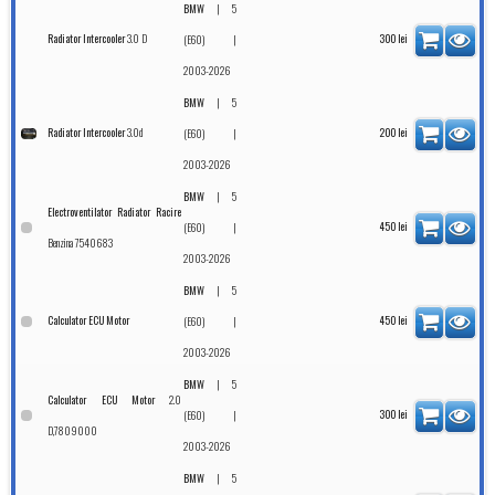
|
BMW
5
3.0 D
Radiator Intercooler
|
300
lei
(E60)
2003-2026
|
BMW
5
3.0d
Radiator Intercooler
|
200
lei
(E60)
2003-2026
|
BMW
5
Electroventilator Radiator Racire
|
450
lei
(E60)
Benzina 7540683
2003-2026
|
BMW
5
Calculator ECU Motor
|
450
lei
(E60)
2003-2026
|
BMW
5
2.0
Calculator ECU Motor
|
300
lei
(E60)
D,7809000
2003-2026
|
BMW
5