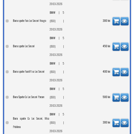
2003-2026
|
BMW
5
Fara Loc Senzori Neagra
Bara spate
|
300
lei
(E60)
2003-2026
|
BMW
5
Loc Senzori
Bara spate
|
450
lei
(E60)
2003-2026
|
BMW
5
Facelift cu Loc Senzori
Bara spate
|
400
lei
(E60)
2003-2026
|
BMW
5
Cu Loc Senzori Parcare
Bara Spate
|
500
lei
(E60)
2003-2026
|
BMW
5
Cu Loc Senzori, Mica
Bara spate
|
300
lei
(E60)
Problema
2003-2026