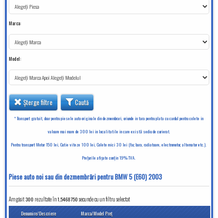
Marca:
Model:
Șterge filtre
Caută
* Transport gratuit, doar pentru piesele auto originale din dezmembrari, oriunde in tara pentru plata cu cardul pentru colete in
valoare mai mare de 300 lei in localitatile in care există sediu de curierat.
Pentru transport Motor 150 lei, Cutie viteze 100 lei, Colete mici 30 lei (far, bara, radiatoare, electromotor, alternator etc.).
Preţurile afişate conţin 19% TVA.
Piese auto noi sau din dezmembrări pentru BMW 5 (E60) 2003
Am găsit
300
rezultate în
secunde cu un filtru selectat
1,5468750
Denumire/Descriere
Marca/Model
Preţ