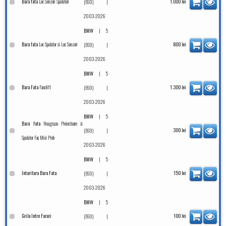
Loc Senzori Spalatori
Bara fata
|
1.000
lei
(E60)
2003-2026
|
BMW
5
Loc Spalator si Loc Senzori
Bara fata
|
800
lei
(E60)
2003-2026
|
BMW
5
Facelift
Bara Fata
|
1.300
lei
(E60)
2003-2026
|
BMW
5
Neagra,cu Proiectoare si
Bara fata
|
300
lei
(E60)
Spalator Far, Mici Prob
2003-2026
|
BMW
5
Intaritura Bara Fata
|
150
lei
(E60)
2003-2026
|
BMW
5
Grila Intre Faruri
|
100
lei
(E60)