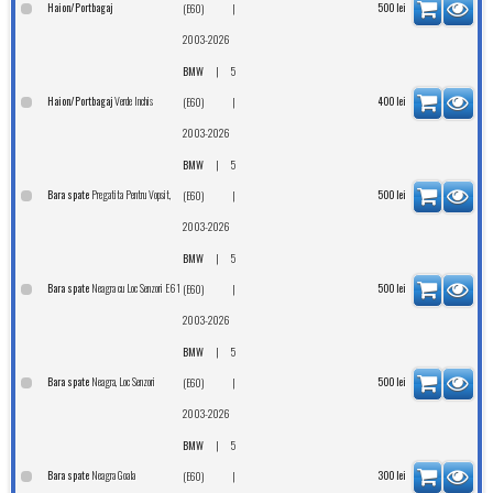
Haion/Portbagaj
|
500
lei
(E60)
2003-2026
|
BMW
5
Verde Inchis
Haion/Portbagaj
|
400
lei
(E60)
2003-2026
|
BMW
5
Pregatita Pentru Vopsit,
Bara spate
|
500
lei
(E60)
2003-2026
|
BMW
5
Neagra cu Loc Senzori E61
Bara spate
|
500
lei
(E60)
2003-2026
|
BMW
5
Neagra, Loc Senzori
Bara spate
|
500
lei
(E60)
2003-2026
|
BMW
5
Neagra Goala
Bara spate
|
300
lei
(E60)