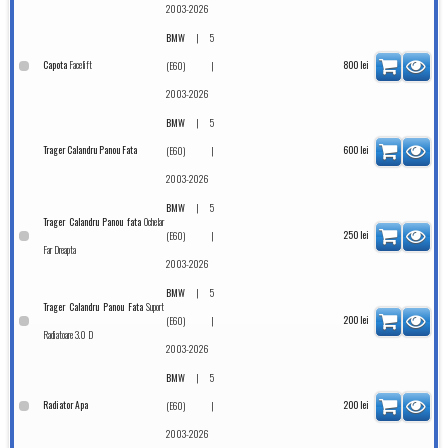
2003-2026
|
BMW
5
Facelift
Capota
|
800
lei
(E60)
2003-2026
|
BMW
5
Trager Calandru Panou Fata
|
600
lei
(E60)
2003-2026
|
BMW
5
Ochelar
Trager Calandru Panou fata
|
250
lei
(E60)
Far Dreapta
2003-2026
|
BMW
5
Suport
Trager Calandru Panou Fata
|
200
lei
(E60)
Radiatoare 3.0 D
2003-2026
|
BMW
5
Radiator Apa
|
200
lei
(E60)
2003-2026