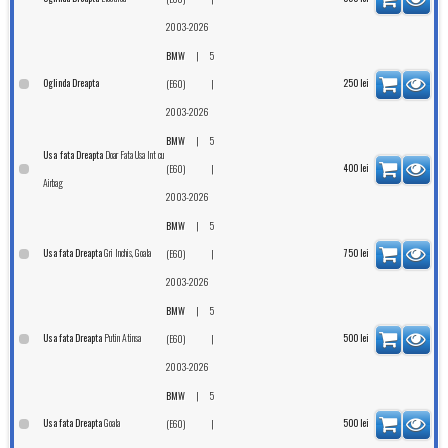
2003-2026
|
BMW
5
Oglinda Dreapta
|
250
lei
(E60)
2003-2026
|
BMW
5
Doar Fata Usa Int cu
Usa fata Dreapta
|
400
lei
(E60)
Airbag
2003-2026
|
BMW
5
Gri Inchis, Goala
Usa fata Dreapta
|
750
lei
(E60)
2003-2026
|
BMW
5
Putin Atinsa
Usa fata Dreapta
|
500
lei
(E60)
2003-2026
|
BMW
5
Goala
Usa fata Dreapta
|
500
lei
(E60)