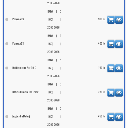
2003-2026
|
BMW
5
Pompa ABS
|
300
lei
(E60)
2003-2026
|
BMW
5
Pompa ABS
|
400
lei
(E60)
2003-2026
|
BMW
5
2.0 D
Debitmetru de Aer
|
150
lei
(E60)
2003-2026
|
BMW
5
Fara Senzor
Caseta Directie
|
750
lei
(E60)
2003-2026
|
BMW
5
Jug (cadru Motor)
|
450
lei
(E60)
2003-2026