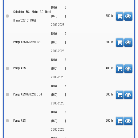
|
BMW
5
3.0 Diesel
Calculator ECU Motor
|
650
lei
(E60)
Biturbo(0281011762)
2003-2026
|
BMW
5
0265234029
Pompa ABS
|
600
lei
(E60)
2003-2026
|
BMW
5
Pompa ABS
|
400
lei
(E60)
2003-2026
|
BMW
5
0265236004
Pompa ABS
|
600
lei
(E60)
2003-2026
|
BMW
5
Pompa ABS
|
300
lei
(E60)
2003-2026