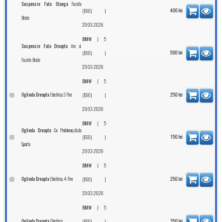
Fuzeta
Suspensie Fata Stanga
|
400
lei
(E60)
Brate
2003-2026
|
BMW
5
Arc si
Suspensie Fata Dreapta
|
500
lei
(E60)
Fuzete Brate
2003-2026
|
BMW
5
Electrica 3 Fire
Oglinda Dreapta
|
250
lei
(E60)
2003-2026
|
BMW
5
Cu Probleme,sticla
Oglinda Dreapta
|
150
lei
(E60)
Sparta
2003-2026
|
BMW
5
Electrica, 4 Fire
Oglinda Dreapta
|
250
lei
(E60)
2003-2026
|
BMW
5
Electrica
Oglinda Dreapta
|
350
lei
(E60)