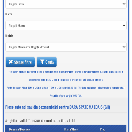
Marca:
Model:
Șterge filtre
Caută
* Transport gratuit, doar pentru piesele auto originale din dezmembrari, oriunde in tara pentru plata cu cardul pentru colete in
valoare mai mare de 300 lei in localitatile in care există sediu de curierat.
Pentru transport Motor 150 lei, Cutie viteze 100 lei, Colete mici 30 lei (far, bara, radiatoare, electromotor, alternator etc.).
Preţurile afişate conţin 19% TVA.
Piese auto noi sau din dezmembrări pentru BARA SPATE MAZDA 6 (GH)
Am găsit
8
rezultate în
secunde cu un filtru selectat
1,4257810
Denumire/Descriere
Marca/Model
Preţ