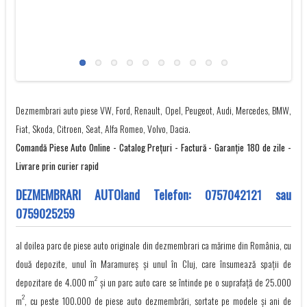
Dezmembrari auto piese VW, Ford, Renault, Opel, Peugeot, Audi, Mercedes, BMW,
Fiat, Skoda, Citroen, Seat, Alfa Romeo, Volvo, Dacia.
Comandă Piese Auto Online - Catalog Preţuri - Factură - Garanţie 180 de zile -
Livrare prin curier rapid
DEZMEMBRARI AUTOland Telefon:
0757042121
sau
0759025259
al doilea parc de piese auto originale din dezmembrari ca mărime din România, cu
două depozite, unul în Maramureș și unul în Cluj, care însumează spații de
2
depozitare de 4.000 m
și un parc auto care se întinde pe o suprafață de 25.000
2
m
, cu peste 100.000 de piese auto dezmembrări, sortate pe modele și ani de