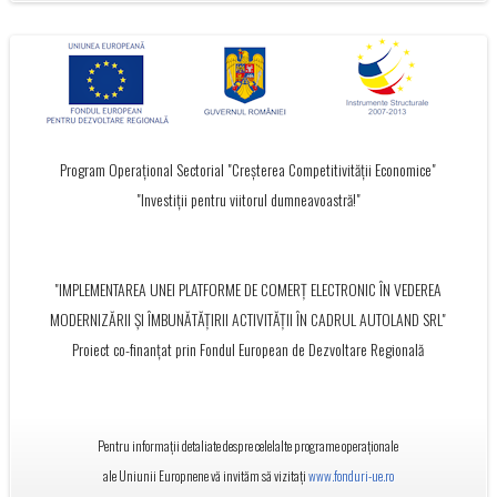
Program Operațional Sectorial "Creșterea Competitivității Economice"
"Investiții pentru viitorul dumneavoastră!"
"IMPLEMENTAREA UNEI PLATFORME DE COMERȚ ELECTRONIC ÎN VEDEREA
MODERNIZĂRII ȘI ÎMBUNĂTĂȚIRII ACTIVITĂȚII ÎN CADRUL AUTOLAND SRL"
Proiect co-finanțat prin Fondul European de Dezvoltare Regională
Pentru informații detaliate despre celelalte programe operaționale
ale Uniunii Europnene vă invităm să vizitați
www.fonduri-ue.ro