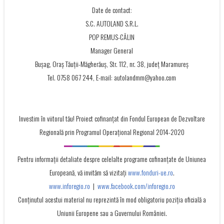
Date de contact:
S.C. AUTOLAND S.R.L.
POP REMUS-CĂLIN
Manager General
Bușag, Oraș Tăuții-Măgherăuș, Str. 112, nr. 38, județ Maramureș
Tel. 0758 067 244, E-mail: autolandmm@yahoo.com
Investim în viitorul tău! Proiect cofinanţat din Fondul European de Dezvoltare
Regională prin Programul Operaţional Regional 2014-2020
Pentru informații detaliate despre celelalte programe cofinanțate de Uniunea
Europeană, vă invităm să vizitați
www.fonduri-ue.ro
.
www.inforegio.ro
|
www.facebook.com/inforegio.ro
Conţinutul acestui material nu reprezintă în mod obligatoriu poziţia oficială a
Uniunii Europene sau a Guvernului României.