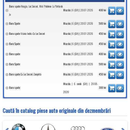
Neagra, Loc Senzori, Mici Probleme La Partea de
Bara spate
|
| 2007-2026
Mazda
6 (GH)
400
lei
Jo
|
| 2007-2026
Bara Spate
Mazda
6 (GH)
500
lei
Visiniu Inchis-Cu Loc Senzori
|
| 2007-2026
Bara spate
Mazda
6 (GH)
450
lei
|
| 2007-2026
Bara Spate
Mazda
6 (GH)
450
lei
|
| 2007-2026
Bara spate
Mazda
6 (GH)
400
lei
|
| 2007-2026
Bara Spate
Mazda
6 (GH)
500
lei
Cu Loc Senzori, Completa
|
| 2007-2026
Bara spate
Mazda
6 (GH)
450
lei
|
| 2008-
Mazda
6 combi (GH)
Bara spate
300
lei
2026
Caută în catalog piese auto originale din dezmembrări