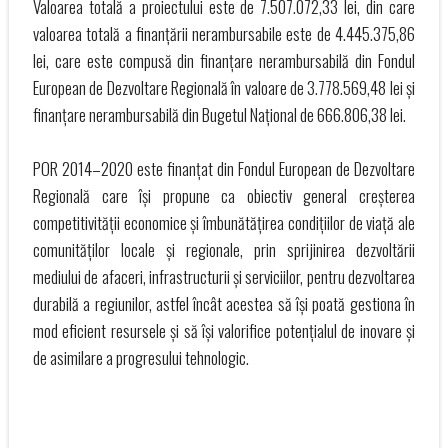
Valoarea totală a proiectului este de 7.507.072,33 lei, din care
valoarea totală a finanțării nerambursabile este de 4.445.375,86
lei, care este compusă din finanțare nerambursabilă din Fondul
European de Dezvoltare Regională în valoare de 3.778.569,48 lei și
finanțare nerambursabilă din Bugetul Național de 666.806,38 lei.
POR 2014–2020 este finanțat din Fondul European de Dezvoltare
Regională care își propune ca obiectiv general creșterea
competitivității economice și îmbunătățirea condițiilor de viață ale
comunităților locale și regionale, prin sprijinirea dezvoltării
mediului de afaceri, infrastructurii și serviciilor, pentru dezvoltarea
durabilă a regiunilor, astfel încât acestea să își poată gestiona în
mod eficient resursele și să își valorifice potențialul de inovare și
de asimilare a progresului tehnologic.