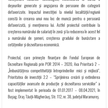
deșeurilor generate și angajarea de persoane din categorii
defavorizate. Impactul investiției la nivelul localității/regiunii
constă în crearea unui nou loc de muncă pentru o persoană
defavorizată, și menținerea lui. Astfel proiectul contribuie la
creșterea numărului de salariați în zonă și la reducerea în acest fel
a numărului de șomeri, creșterea gradului de bunăstare a
cetățenilor și dezvoltarea economică.
Proiectul, care primește finanțare din Fondul European de
Dezvoltare Regională prin POR 2014 – 2020, Axa Prioritară 2 –
„Îmbunătățirea competitivității întreprinderilor mici și mijlocii”,
Prioritatea de investiții 2.2 – “Sprijinirea creării și extinderea
capacităților avansate de producție și dezvoltarea serviciilor” a
fost implementat în perioada de 01.01.2017 – 08.04.2021, în
Bușag, Oraș Tăuții-Măgherăuș, Str. 112, nr. 38, județul Maramureș.