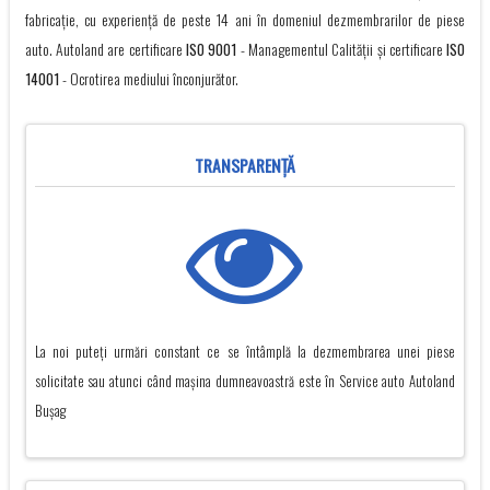
fabricație, cu experienţă de peste 14 ani în domeniul dezmembrarilor de piese
auto. Autoland are certificare
ISO 9001
- Managementul Calității și certificare
ISO
14001
- Ocrotirea mediului înconjurător.
TRANSPARENŢĂ
La noi puteți urmări constant ce se întâmplă la dezmembrarea unei piese
solicitate sau atunci când mașina dumneavoastră este în Service auto Autoland
Buşag