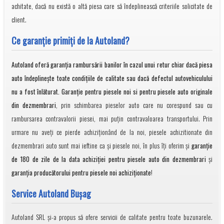
achitate, dacă nu există o altă piesa care să îndeplinească criteriile solicitate de
client.
Ce garanţie primiţi de la Autoland?
Autoland oferă garanția rambursării banilor în cazul unui retur chiar dacă piesa
auto îndeplineşte toate condiţiile de calitate sau dacă defectul autovehiculului
nu a fost înlăturat. Garanţie pentru piesele noi si pentru piesele auto originale
din dezmembrari
, prin schimbarea pieselor auto care nu corespund sau cu
rambursarea contravalorii piesei, mai puţin contravaloarea transportului. Prin
urmare nu aveți ce pierde achiziționând de la noi, piesele achizitionate din
dezmembrari auto sunt mai ieftine ca și piesele noi, în plus îți oferim și
garanție
de 180 de zile de la data achiziției pentru piesele auto din dezmembrari
și
garanția producătorului pentru piesele noi achiziționate
!
Service Autoland Bușag
Autoland SRL și-a propus să ofere servicii de calitate pentru toate buzunarele.