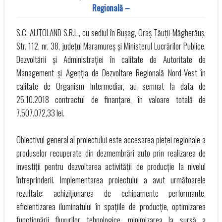
Regională –
S.C. AUTOLAND S.R.L., cu sediul în Bușag, Oraș Tăuții-Măgherăuș,
Str. 112, nr. 38, județul Maramureș și Ministerul Lucrărilor Publice,
Dezvoltării și Administrației în calitate de Autoritate de
Management și Agenția de Dezvoltare Regională Nord-Vest în
calitate de Organism Intermediar, au semnat la data de
25.10.2018 contractul de finanțare, în valoare totală de
7.507.072,33 lei.
Obiectivul general al proiectului este accesarea pieței regionale a
produselor recuperate din dezmembrări auto prin realizarea de
investiții pentru dezvoltarea activității de producție la nivelul
întreprinderii. Implementarea proiectului a avut următoarele
rezultate: achiziționarea de echipamente performante,
eficientizarea iluminatului în spațiile de producție, optimizarea
funcționării fluxurilor tehnologice, minimizarea la sursă a