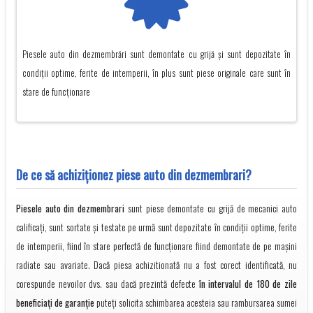
Piesele auto din dezmembrări sunt demontate cu grijă și sunt depozitate în
condiții optime, ferite de intemperii, în plus sunt piese originale care sunt în
stare de funcționare
De ce să achiziţionez piese auto din dezmembrari?
Piesele auto din dezmembrari
sunt piese demontate cu grijă de mecanici auto
calificați, sunt sortate și testate pe urmă sunt depozitate în condiții optime, ferite
de intemperii, fiind în stare perfectă de funcționare fiind demontate de pe mașini
radiate sau avariate. Dacă piesa achizitionată nu a fost corect identificată, nu
corespunde nevoilor dvs. sau dacă prezintă defecte
în intervalul de 180 de zile
beneficiați de garanție
puteți solicita schimbarea acesteia sau rambursarea sumei